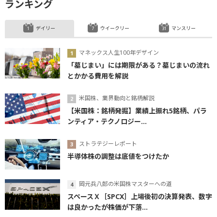
ランキング
デイリー
ウイークリー
マンスリー
マネックス人生100年デザイン
「墓じまい」には期限がある？墓じまいの流れ
とかかる費用を解説
米国株、業界動向と銘柄解説
【米国株：銘柄発掘】業績上振れ5銘柄、パラ
ンティア・テクノロジー...
ストラテジーレポート
半導体株の調整は底値をつけたか
岡元兵八郎の米国株マスターへの道
スペースＸ［SPCX］上場後初の決算発表、数字
は良かったが株価が下落...