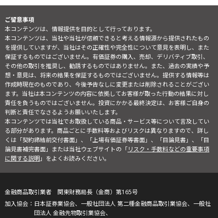
ご留意事項
本コンテンツは、情報提供を目的として行っております。
本コンテンツは、当社や当社が信頼できると考える情報源から提供されたもの
を提供していますが、当社はその正確性や完全性について意見を表明し、また
保証するものではございません。有価証券の購入、売却、デリバティブ取引、
その他の取引を推奨し、勧誘するものではありません。また、過去の実績や予
想・意見は、将来の結果を保証するものではございません。提供する情報等は
作成時現在のものであり、今後予告なしに変更または削除されることがござい
ます。当社は本コンテンツの内容に依拠してお客様が取った行動の結果に対し
責任を負うものではございません。投資にかかる最終決定は、お客様ご自身の
判断と責任でなさるようお願いいたします。
本コンテンツでは当社でお取扱している商品・サービス等について言及してい
る部分があります。商品ごとに手数料等およびリスクは異なりますので、詳し
くは「契約締結前交付書面」、「上場有価証券等書面」、「目論見書」、「目
論見書補完書面」または当社ウェブサイトの「
リスク・手数料などの重要事項
に関する説明
」をよくお読みください。
金融商品取引業者 関東財務局長（金商）第165号
日本証券業協会、一般社団法人 第二種金融商品取引業協会、一般社
団法人 金融先物取引業協会、