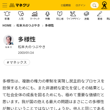
口座開設
ログイン
新着
人気
マーケット
特集
初心者
ライフデザイン
連載
著者
商
HOME
松本大のつぶやき
多様性
多様性
松本大のつぶやき
松本 大
2003/01/24
マネックス
多様性は、複数の権力の牽制を実現し民主的なプロセスを
担保するためにも、また非連続な変化を促しその結果とし
て社会全体の成長を図るためにも、極めて重要な価値だと
思います。我が国の抱える最大の問題はまさにこの多様性
が無いということではないでしょうか。他人と同じである