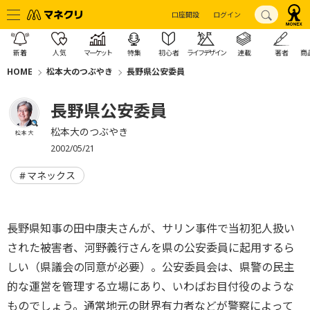
口座開設
ログイン
新着
人気
マーケット
特集
初心者
ライフデザイン
連載
著者
商
HOME
松本大のつぶやき
長野県公安委員
長野県公安委員
松本大のつぶやき
松本 大
2002/05/21
マネックス
長野県知事の田中康夫さんが、サリン事件で当初犯人扱い
された被害者、河野義行さんを県の公安委員に起用するら
しい（県議会の同意が必要）。公安委員会は、県警の民主
的な運営を管理する立場にあり、いわばお目付役のような
ものでしょう。通常地元の財界有力者などが警察によって