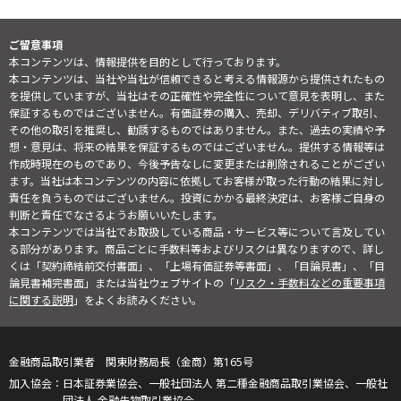
ご留意事項
本コンテンツは、情報提供を目的として行っております。
本コンテンツは、当社や当社が信頼できると考える情報源から提供されたもの
を提供していますが、当社はその正確性や完全性について意見を表明し、また
保証するものではございません。有価証券の購入、売却、デリバティブ取引、
その他の取引を推奨し、勧誘するものではありません。また、過去の実績や予
想・意見は、将来の結果を保証するものではございません。提供する情報等は
作成時現在のものであり、今後予告なしに変更または削除されることがござい
ます。当社は本コンテンツの内容に依拠してお客様が取った行動の結果に対し
責任を負うものではございません。投資にかかる最終決定は、お客様ご自身の
判断と責任でなさるようお願いいたします。
本コンテンツでは当社でお取扱している商品・サービス等について言及してい
る部分があります。商品ごとに手数料等およびリスクは異なりますので、詳し
くは「契約締結前交付書面」、「上場有価証券等書面」、「目論見書」、「目
論見書補完書面」または当社ウェブサイトの「
リスク・手数料などの重要事項
に関する説明
」をよくお読みください。
金融商品取引業者 関東財務局長（金商）第165号
日本証券業協会、一般社団法人 第二種金融商品取引業協会、一般社
団法人 金融先物取引業協会、