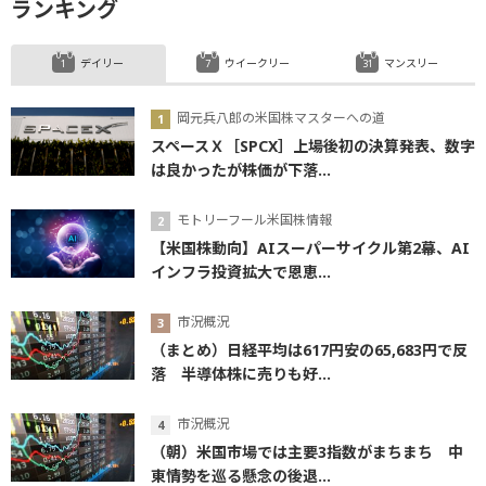
ランキング
デイリー
ウイークリー
マンスリー
岡元兵八郎の米国株マスターへの道
スペースＸ［SPCX］上場後初の決算発表、数字
は良かったが株価が下落...
モトリーフール米国株情報
【米国株動向】AIスーパーサイクル第2幕、AI
インフラ投資拡大で恩恵...
市況概況
（まとめ）日経平均は617円安の65,683円で反
落 半導体株に売りも好...
市況概況
（朝）米国市場では主要3指数がまちまち 中
東情勢を巡る懸念の後退...