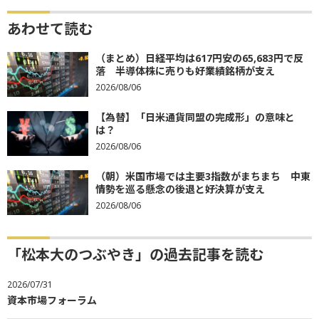
あわせて読む
（まとめ）日経平均は617円安の65,683円で反
落 半導体株に売りも好業績銘柄が支え
2026/08/06
【為替】「日米通貨同盟の完成形」の意味と
は？
2026/08/06
（朝）米国市場では主要3指数がまちまち 中東
情勢を巡る懸念の後退と好決算が支え
2026/08/06
「松本大のつぶやき」の過去記事を読む
2026/07/31
資本市場フォーラム