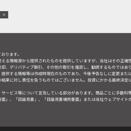
ております。
考える情報源から提供されたものを提供していますが、当社はその正確
売却、デリバティブ取引、その他の取引を推奨し、勧誘するものではあ
。提供する情報等は作成時現在のものであり、今後予告なしに変更また
の結果に対し責任を負うものではございません。投資にかかる最終決定
・サービス等について言及している部分があります。商品ごとに手数料
書面」、「目論見書」、「目論見書補完書面」または当社ウェブサイト