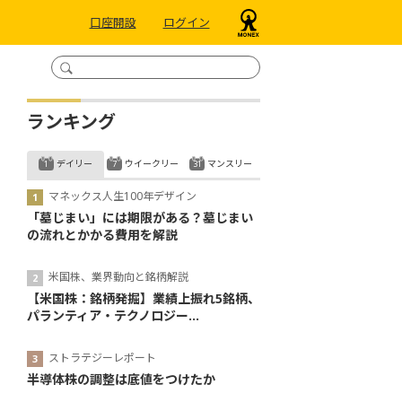
口座開設
ログイン
ランキング
デイリー
ウイークリー
マンスリー
マネックス人生100年デザイン
「墓じまい」には期限がある？墓じまい
の流れとかかる費用を解説
米国株、業界動向と銘柄解説
【米国株：銘柄発掘】業績上振れ5銘柄、
パランティア・テクノロジー...
ストラテジーレポート
半導体株の調整は底値をつけたか