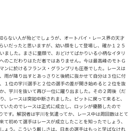
知らない人が殆どでしょうが、オートバイ・レース界の天才
らいだったと思いますが、幼い顔をして登場し、確か１２５
いました。まさに童顔で、おどけてばかりいる小柄なイタリ
へのこだわりはただ者ではありません。今は最高峰のモトＧ
マンに於けるフランス・グランプリも圧巻でした。レースは
、雨が降り出すとあっさりと後続に抜かせて自分は３位に付
、１位の宇川選手と２位の選手の差が開き始めると２位を抜
か、宇川を抜いて再び一位に躍り出ました。その２周後（だ
り、レースは突如中断されました。ピットに戻って来ると、
ていたのでレースは正式に成立し、ロッシが優勝したので
りです。解説者は宇川を気遣ってか、レース中は周回数はとて
来て初めて選手はレースが成立したことを知ったでしょう、
しょう。こういう厳しさは、日本の選手はもっと学ばなけれ