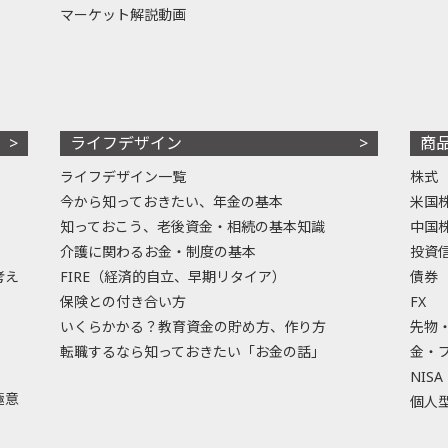
マーケット解説動画
ライフデザイン
商
ライフデザイン一覧
株式
今から知っておきたい、年金の基本
米国
知っておこう、老後資金・相続の基本知識
中国
介護に関わるお金・制度の基本
投資
考え
FIRE（経済的自立、早期リタイア）
債券
保険との付き合い方
FX
いくらかかる？教育資金の貯め方、作り方
先物
転職するなら知っておきたい「お金の話」
金・
NISA
極意
個人型