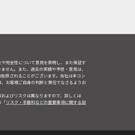
性や完全性について意見を表明し、また保証す
りません。また、過去の実績や予想・意見は、
は削除されることがございます。当社は本コン
は、お客様ご自身の判断と責任でなさるようお
等およびリスクは異なりますので、詳しくは
の「
リスク・手数料などの重要事項に関する説