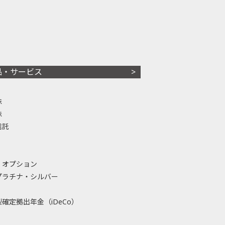
品・サービス
株
株
信託
・オプション
プラチナ・シルバー
確定拠出年金（iDeCo）