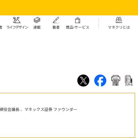
者
ライフデザイン
連載
著者
商
品・
サービス
マネクリとは
印刷
ｱﾝｹｰﾄ
締役会議長 、マネックス証券 ファウンダー