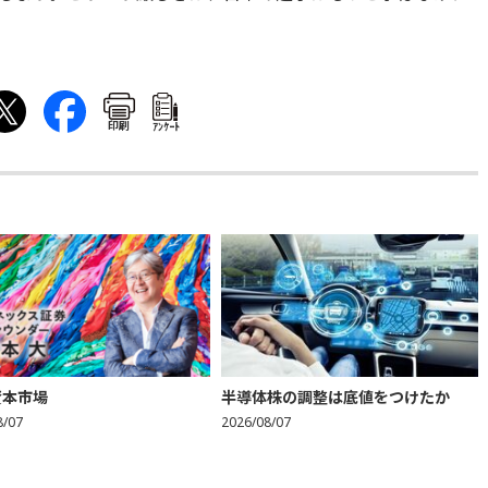
印刷
ｱﾝｹｰﾄ
資本市場
半導体株の調整は底値をつけたか
8/07
2026/08/07