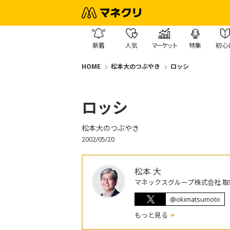
新着
人気
マーケット
特集
初心
HOME
松本大のつぶやき
ロッシ
ロッシ
松本大のつぶやき
2002/05/20
松本 大
マネックスグループ株式会社 取
@okimatsumoto
もっと見る