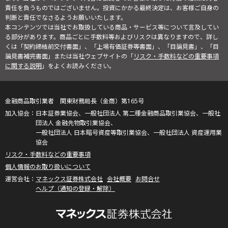
責任を負うものではございません。投資にかかる最終決定は、お客様ご自身の
判断と責任でなさるようお願いいたします。
本コンテンツでは当社でお取扱している商品・サービス等について言及してい
る部分があります。商品ごとに手数料等およびリスクは異なりますので、詳し
くは「契約締結前交付書面」、「上場有価証券等書面」、「目論見書」、「目
論見書補完書面」または当社ウェブサイトの「
リスク・手数料などの重要事項
に関する説明
」をよくお読みください。
金融商品取引業者 関東財務局長（金商）第165号
日本証券業協会、一般社団法人 第二種金融商品取引業協会、一般社
団法人 金融先物取引業協会、
一般社団法人 日本暗号資産等取引業協会、一般社団法人 資産運用業
協会
リスク・手数料などの重要事項
個人情報のお取り扱いについて
マネックス証券株式会社
会社概要
お問合せ
ヘルプ（通知の登録・解除）