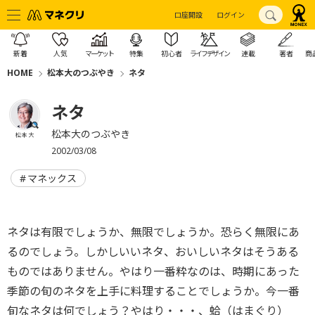
口座開設
ログイン
新着
人気
マーケット
特集
初心者
ライフデザイン
連載
著者
商
HOME
松本大のつぶやき
ネタ
ネタ
松本大のつぶやき
松本 大
2002/03/08
マネックス
ネタは有限でしょうか、無限でしょうか。恐らく無限にあ
るのでしょう。しかしいいネタ、おいしいネタはそうある
ものではありません。やはり一番粋なのは、時期にあった
季節の旬のネタを上手に料理することでしょうか。今一番
旬なネタは何でしょう？やはり・・・、蛤（はまぐり）