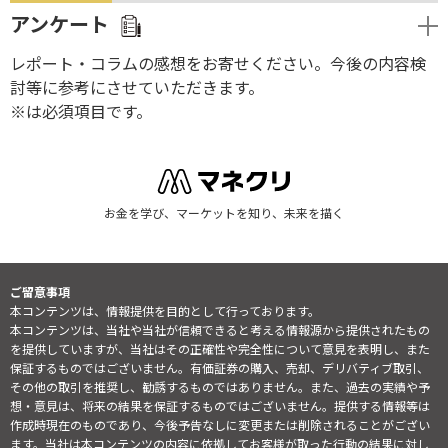
アンケート
レポート・コラムの感想をお寄せください。今後の内容検
討等に参考にさせていただきます。
※は必須項目です。
お金を学び、マーケットを知り、未来を描く
ご留意事項
本コンテンツは、情報提供を目的として行っております。
本コンテンツは、当社や当社が信頼できると考える情報源から提供されたもの
を提供していますが、当社はその正確性や完全性について意見を表明し、また
保証するものではございません。有価証券の購入、売却、デリバティブ取引、
その他の取引を推奨し、勧誘するものではありません。また、過去の実績や予
想・意見は、将来の結果を保証するものではございません。提供する情報等は
作成時現在のものであり、今後予告なしに変更または削除されることがござい
ます。当社は本コンテンツの内容に依拠してお客様が取った行動の結果に対し