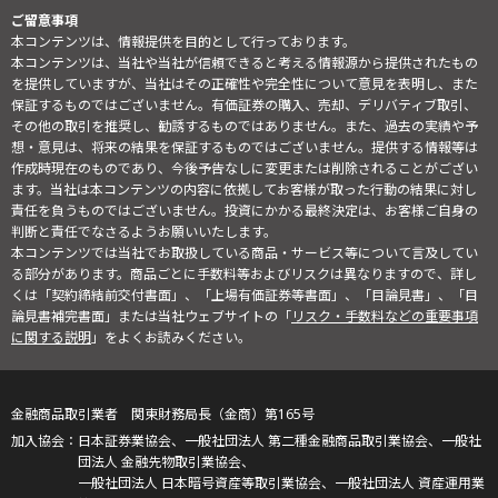
ご留意事項
本コンテンツは、情報提供を目的として行っております。
本コンテンツは、当社や当社が信頼できると考える情報源から提供されたもの
を提供していますが、当社はその正確性や完全性について意見を表明し、また
保証するものではございません。有価証券の購入、売却、デリバティブ取引、
その他の取引を推奨し、勧誘するものではありません。また、過去の実績や予
想・意見は、将来の結果を保証するものではございません。提供する情報等は
作成時現在のものであり、今後予告なしに変更または削除されることがござい
ます。当社は本コンテンツの内容に依拠してお客様が取った行動の結果に対し
責任を負うものではございません。投資にかかる最終決定は、お客様ご自身の
判断と責任でなさるようお願いいたします。
本コンテンツでは当社でお取扱している商品・サービス等について言及してい
る部分があります。商品ごとに手数料等およびリスクは異なりますので、詳し
くは「契約締結前交付書面」、「上場有価証券等書面」、「目論見書」、「目
論見書補完書面」または当社ウェブサイトの「
リスク・手数料などの重要事項
に関する説明
」をよくお読みください。
金融商品取引業者 関東財務局長（金商）第165号
日本証券業協会、一般社団法人 第二種金融商品取引業協会、一般社
団法人 金融先物取引業協会、
一般社団法人 日本暗号資産等取引業協会、一般社団法人 資産運用業