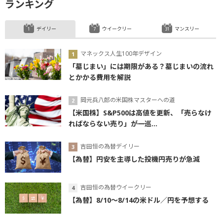
ランキング
デイリー
ウイークリー
マンスリー
マネックス人生100年デザイン
「墓じまい」には期限がある？墓じまいの流れ
とかかる費用を解説
岡元兵八郎の米国株マスターへの道
【米国株】S&P500は高値を更新、「売らなけ
ればならない売り」が一巡...
吉田恒の為替デイリー
【為替】円安を主導した投機円売りが急減
吉田恒の為替ウイークリー
【為替】8/10～8/14の米ドル／円を予想する