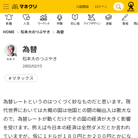
口座開設
ログイン
新着
人気
マーケット
特集
初心者
ライフデザイン
連載
著者
商
HOME
松本大のつぶやき
為替
為替
松本大のつぶやき
松本 大
2002/02/15
マネックス
為替レートというのはつくづく妙なものだと思います。現
代世界においては大概の国は他国との間の輸出入は膨大な
ので、為替レートが動くだけでその国の経済が大きく影響
を受けます。例えば今日本の経済は全然ダメだとか言われ
ていますが、仮に１ドルが１８０円とか２００円とかにな