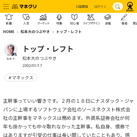
口座開設
ログイン
新着
人気
マーケット
特集
初心者
ライフデザイン
連載
著者
商
HOME
松本大のつぶやき
トップ・レフト
トップ・レフト
松本大のつぶやき
松本 大
2002/01/17
マネックス
主幹事っていい響きです。２月の１８日にナスダック・ジャ
パンに上場するソフトウェア会社のソースネクスト株式会
社の主幹事をマネックスは務めます。外資系証券会社が何
年も掛かっても中々取れなかった主幹事。私自身、債券で
はありますが引受の仕事は長い間していたこともあり、感