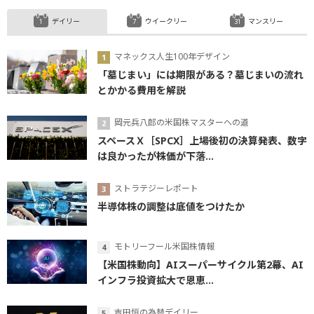
デイリー
ウイークリー
マンスリー
マネックス人生100年デザイン
「墓じまい」には期限がある？墓じまいの流れ
とかかる費用を解説
岡元兵八郎の米国株マスターへの道
スペースＸ［SPCX］上場後初の決算発表、数字
は良かったが株価が下落...
ストラテジーレポート
半導体株の調整は底値をつけたか
モトリーフール米国株情報
【米国株動向】AIスーパーサイクル第2幕、AI
インフラ投資拡大で恩恵...
吉田恒の為替デイリー