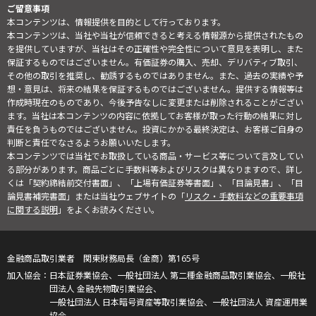
ご留意事項
本コンテンツは、情報提供を目的として行っております。
本コンテンツは、当社や当社が信頼できると考える情報源から提供されたもの
を提供していますが、当社はその正確性や完全性について意見を表明し、また
保証するものではございません。有価証券の購入、売却、デリバティブ取引、
その他の取引を推奨し、勧誘するものではありません。また、過去の実績や予
想・意見は、将来の結果を保証するものではございません。提供する情報等は
作成時現在のものであり、今後予告なしに変更または削除されることがござい
ます。当社は本コンテンツの内容に依拠してお客様が取った行動の結果に対し
責任を負うものではございません。投資にかかる最終決定は、お客様ご自身の
判断と責任でなさるようお願いいたします。
本コンテンツでは当社でお取扱している商品・サービス等について言及してい
る部分があります。商品ごとに手数料等およびリスクは異なりますので、詳し
くは「契約締結前交付書面」、「上場有価証券等書面」、「目論見書」、「目
論見書補完書面」または当社ウェブサイトの「
リスク・手数料などの重要事項
に関する説明
」をよくお読みください。
金融商品取引業者 関東財務局長（金商）第165号
日本証券業協会、一般社団法人 第二種金融商品取引業協会、一般社
団法人 金融先物取引業協会、
一般社団法人 日本暗号資産等取引業協会、一般社団法人 資産運用業
協会