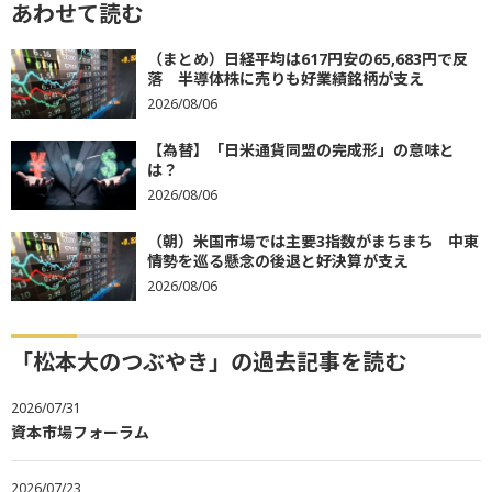
あわせて読む
（まとめ）日経平均は617円安の65,683円で反
落 半導体株に売りも好業績銘柄が支え
2026/08/06
【為替】「日米通貨同盟の完成形」の意味と
は？
2026/08/06
（朝）米国市場では主要3指数がまちまち 中東
情勢を巡る懸念の後退と好決算が支え
2026/08/06
「松本大のつぶやき」の過去記事を読む
2026/07/31
資本市場フォーラム
2026/07/23