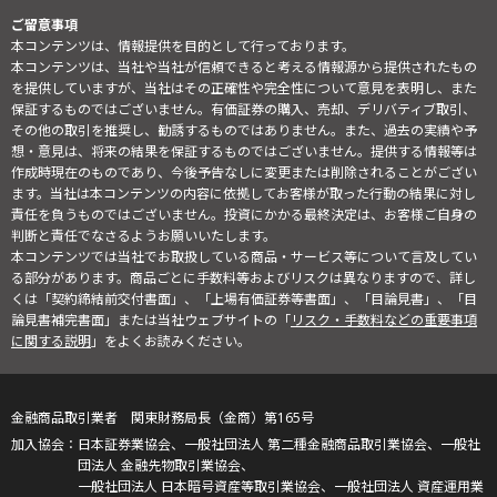
ご留意事項
本コンテンツは、情報提供を目的として行っております。
本コンテンツは、当社や当社が信頼できると考える情報源から提供されたもの
を提供していますが、当社はその正確性や完全性について意見を表明し、また
保証するものではございません。有価証券の購入、売却、デリバティブ取引、
その他の取引を推奨し、勧誘するものではありません。また、過去の実績や予
想・意見は、将来の結果を保証するものではございません。提供する情報等は
作成時現在のものであり、今後予告なしに変更または削除されることがござい
ます。当社は本コンテンツの内容に依拠してお客様が取った行動の結果に対し
責任を負うものではございません。投資にかかる最終決定は、お客様ご自身の
判断と責任でなさるようお願いいたします。
本コンテンツでは当社でお取扱している商品・サービス等について言及してい
る部分があります。商品ごとに手数料等およびリスクは異なりますので、詳し
くは「契約締結前交付書面」、「上場有価証券等書面」、「目論見書」、「目
論見書補完書面」または当社ウェブサイトの「
リスク・手数料などの重要事項
に関する説明
」をよくお読みください。
金融商品取引業者 関東財務局長（金商）第165号
日本証券業協会、一般社団法人 第二種金融商品取引業協会、一般社
団法人 金融先物取引業協会、
一般社団法人 日本暗号資産等取引業協会、一般社団法人 資産運用業