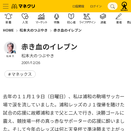
口座開設
ログイン
新着
人気
マーケット
特集
初心者
ライフデザイン
連載
著者
商
HOME
松本大のつぶやき
赤き血のイレブン
赤き血のイレブン
松本大のつぶやき
松本 大
2001/12/26
マネックス
去年の１１月１９日（日曜日）、私は浦和の駒場サッカー
場で涙を流していました。浦和レッズのＪ１復帰を賭けた
試合の応援に故郷浦和まで父と二人で行き、決勝ゴールに
震え、競技場一杯の真っ赤なサポーターの応援に酔いまし
た。そして今年のレッズは何と天皇杯で準決勝まで上がっ