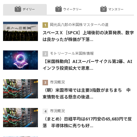
デイリー
ウイークリー
マンスリー
岡元兵八郎の米国株マスターへの道
スペースＸ［SPCX］上場後初の決算発表、数字
は良かったが株価が下落...
モトリーフール米国株情報
【米国株動向】AIスーパーサイクル第2幕、AI
インフラ投資拡大で恩恵...
市況概況
（朝）米国市場では主要3指数がまちまち 中
東情勢を巡る懸念の後退...
市況概況
（まとめ）日経平均は617円安の65,683円で反
落 半導体株に売りも好...