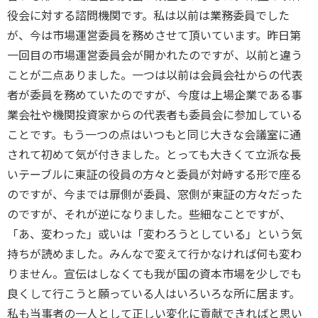
役会に対する諮問機関です。私は以前は業務委員でした
が、今は市場運営委員を務めさせて頂いています。昨日第
一回目の市場運営委員会が開かれたのですが、以前と違う
ことが二点ありました。一つは以前は会員会社からの代表
者が委員を務めていたのですが、今度は上場企業である事
業会社や機関投資家からの代表者も委員会に参加している
ことです。もう一つの点はいつもと同じ大きな会議室に通
されて初めて気が付きました。とっても大きくて立派な長
いテーブルに東証の役員の方々と委員が対峙する形で座る
のですが、今までは扉側が委員、窓側が東証の方々だった
のですが、それが逆になりました。些細なことですが、
「あ、変わった」或いは「変わろうとしている」という気
持ちが読めました。みんなで変えて行かなければ何も変わ
りません。宣伝はしなくても我が国の資本市場を少しでも
良くして行こうと願っている人はいろいろな所に居ます。
私も当事者の一人として正しい変化に貢献できればと思い