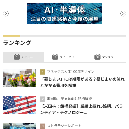
ランキング
デイリー
ウイークリー
マンスリー
マネックス人生100年デザイン
「墓じまい」には期限がある？墓じまいの流れ
とかかる費用を解説
米国株、業界動向と銘柄解説
【米国株：銘柄発掘】業績上振れ5銘柄、パラ
ンティア・テクノロジー...
ストラテジーレポート