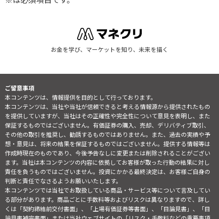
お金を学び、マーケットを知り、未来を描く
ご留意事項
本コンテンツは、情報提供を目的として行っております。
本コンテンツは、当社や当社が信頼できると考える情報源から提供されたもの
を提供していますが、当社はその正確性や完全性について意見を表明し、また
保証するものではございません。有価証券の購入、売却、デリバティブ取引、
その他の取引を推奨し、勧誘するものではありません。また、過去の実績や予
想・意見は、将来の結果を保証するものではございません。提供する情報等は
作成時現在のものであり、今後予告なしに変更または削除されることがござい
ます。当社は本コンテンツの内容に依拠してお客様が取った行動の結果に対し
責任を負うものではございません。投資にかかる最終決定は、お客様ご自身の
判断と責任でなさるようお願いいたします。
本コンテンツでは当社でお取扱している商品・サービス等について言及してい
る部分があります。商品ごとに手数料等およびリスクは異なりますので、詳し
くは「契約締結前交付書面」、「上場有価証券等書面」、「目論見書」、「目
論見書補完書面」または当社ウェブサイトの「
リスク・手数料などの重要事項