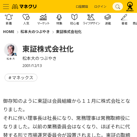
口座開設
ログイン
新着
人気
マーケット
特集
初心者
ライフデザイン
連載
著者
商
HOME
松本大のつぶやき
東証株式会社化
東証株式会社化
松本大のつぶやき
松本 大
2001/12/13
マネックス
御存知のように東証は会員組織から１１月に株式会社とな
りました。
それに伴い理事長は社長になり、常務理事は常務取締役に
なりました。以前の業務委員会はなくなり、ほぼそれに代
替する形で市場運営委員会が設置されました。東証の取締