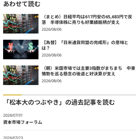
あわせて読む
（まとめ）日経平均は617円安の65,683円で反
落 半導体株に売りも好業績銘柄が支え
2026/08/06
【為替】「日米通貨同盟の完成形」の意味と
は？
2026/08/06
（朝）米国市場では主要3指数がまちまち 中東
情勢を巡る懸念の後退と好決算が支え
2026/08/06
「松本大のつぶやき」の過去記事を読む
2026/07/31
資本市場フォーラム
2026/07/23