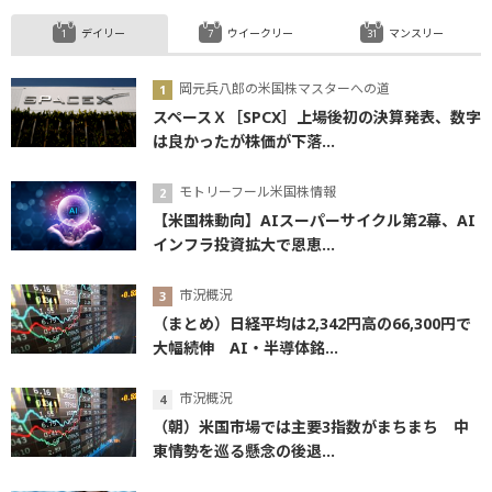
デイリー
ウイークリー
マンスリー
岡元兵八郎の米国株マスターへの道
スペースＸ［SPCX］上場後初の決算発表、数字
は良かったが株価が下落...
モトリーフール米国株情報
【米国株動向】AIスーパーサイクル第2幕、AI
インフラ投資拡大で恩恵...
市況概況
（まとめ）日経平均は2,342円高の66,300円で
大幅続伸 AI・半導体銘...
市況概況
（朝）米国市場では主要3指数がまちまち 中
東情勢を巡る懸念の後退...