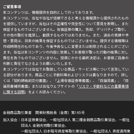
ご留意事項
本コンテンツは、情報提供を目的として行っております。
本コンテンツは、当社や当社が信頼できると考える情報源から提供されたもの
を提供していますが、当社はその正確性や完全性について意見を表明し、また
保証するものではございません。有価証券の購入、売却、デリバティブ取引、
その他の取引を推奨し、勧誘するものではありません。また、過去の実績や予
想・意見は、将来の結果を保証するものではございません。提供する情報等は
作成時現在のものであり、今後予告なしに変更または削除されることがござい
ます。当社は本コンテンツの内容に依拠してお客様が取った行動の結果に対し
責任を負うものではございません。投資にかかる最終決定は、お客様ご自身の
判断と責任でなさるようお願いいたします。
本コンテンツでは当社でお取扱している商品・サービス等について言及してい
る部分があります。商品ごとに手数料等およびリスクは異なりますので、詳し
くは「契約締結前交付書面」、「上場有価証券等書面」、「目論見書」、「目
論見書補完書面」または当社ウェブサイトの「
リスク・手数料などの重要事項
に関する説明
」をよくお読みください。
金融商品取引業者 関東財務局長（金商）第165号
日本証券業協会、一般社団法人 第二種金融商品取引業協会、一般社
団法人 金融先物取引業協会、
一般社団法人 日本暗号資産等取引業協会、一般社団法人 資産運用業