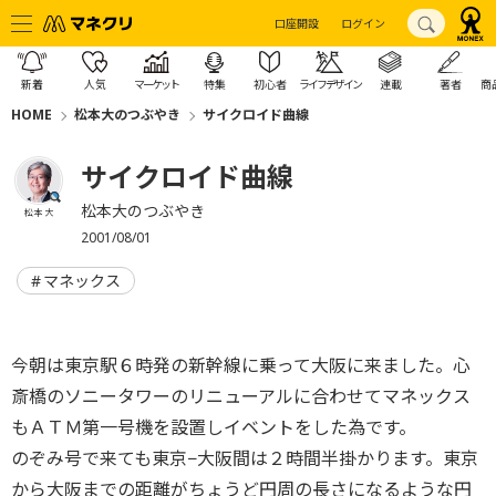
口座開設
ログイン
新着
人気
マーケット
特集
初心者
ライフデザイン
連載
著者
商
HOME
松本大のつぶやき
サイクロイド曲線
サイクロイド曲線
松本大のつぶやき
松本 大
2001/08/01
マネックス
今朝は東京駅６時発の新幹線に乗って大阪に来ました。心
斎橋のソニータワーのリニューアルに合わせてマネックス
もＡＴＭ第一号機を設置しイベントをした為です。
のぞみ号で来ても東京−大阪間は２時間半掛かります。東京
から大阪までの距離がちょうど円周の長さになるような円