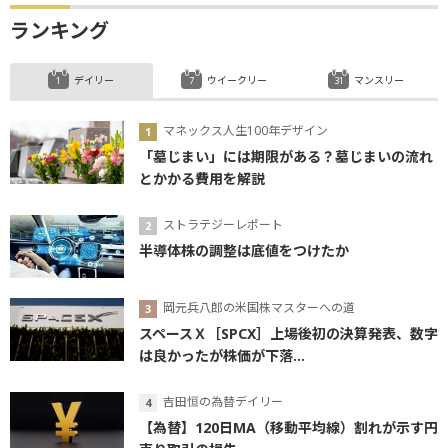
ランキング
デイリー
ウイークリー
マンスリー
マネックス人生100年デザイン
「墓じまい」には期限がある？墓じまいの流れ
とかかる費用を解説
ストラテジーレポート
半導体株の調整は底値をつけたか
岡元兵八郎の米国株マスターへの道
スペースＸ［SPCX］上場後初の決算発表、数字
は良かったが株価が下落...
吉田恒の為替デイリー
【為替】120日MA（移動平均線）割れが示す円