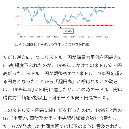
出所：LSEG社データよりマネックス証券が作成
ただし逆方向、つまり米ドル／円が購買力平価を円高方向
に5割程度下ぶれたのが、1995年にかけての米ドル安・円
高だった。米ドル／円が戦後初めて1米ドル＝100円を超え
る円高となったことから「超円高」と呼ばれたこの動き
は、1995年4月に80円に達したが、この時の米ドル／円は
購買力平価を5割以上下回る米ドル安・円高だった。
この米ドル安・円高に終止符を打ったのは、1995年4月の
G7（主要7ヶ国財務大臣・中央銀行総裁会議）合意だっ
た。G7が発表した共同声明では以下のように言及された。