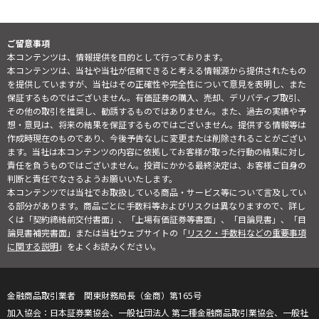
ご留意事項
本コンテンツは、情報提供を目的として行っております。
本コンテンツは、当社や当社が信頼できると考える情報源から提供されたもの
を提供していますが、当社はその正確性や完全性について意見を表明し、また
保証するものではございません。有価証券の購入、売却、デリバティブ取引、
その他の取引を推奨し、勧誘するものではありません。また、過去の実績や予
想・意見は、将来の結果を保証するものではございません。提供する情報等は
作成時現在のものであり、今後予告なしに変更または削除されることがござい
ます。当社は本コンテンツの内容に依拠してお客様が取った行動の結果に対し
責任を負うものではございません。投資にかかる最終決定は、お客様ご自身の
判断と責任でなさるようお願いいたします。
本コンテンツでは当社でお取扱している商品・サービス等について言及してい
る部分があります。商品ごとに手数料等およびリスクは異なりますので、詳し
くは「契約締結前交付書面」、「上場有価証券等書面」、「目論見書」、「目
論見書補完書面」または当社ウェブサイトの「
リスク・手数料などの重要事項
に関する説明
」をよくお読みください。
金融商品取引業者 関東財務局長（金商）第165号
日本証券業協会、一般社団法人 第二種金融商品取引業協会、一般社