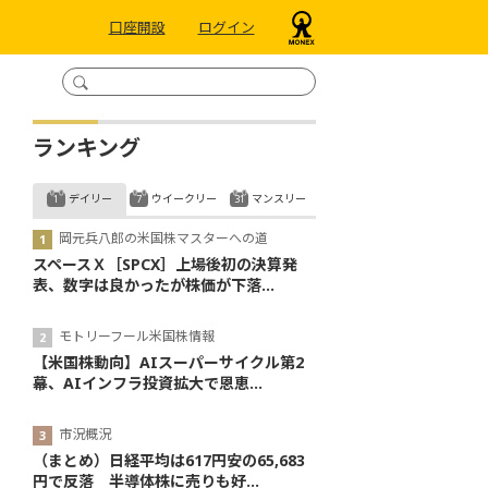
口座開設
ログイン
ランキング
デイリー
ウイークリー
マンスリー
岡元兵八郎の米国株マスターへの道
スペースＸ［SPCX］上場後初の決算発
表、数字は良かったが株価が下落...
モトリーフール米国株情報
【米国株動向】AIスーパーサイクル第2
幕、AIインフラ投資拡大で恩恵...
市況概況
（まとめ）日経平均は617円安の65,683
円で反落 半導体株に売りも好...