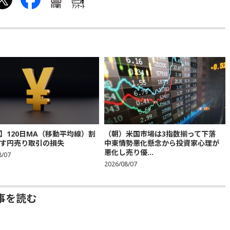
印刷
ｱﾝｹｰﾄ
】120日MA（移動平均線）割
（朝）米国市場は3指数揃って下落
す円売り取引の損失
中東情勢悪化懸念から投資家心理が
悪化し売り優...
8/07
2026/08/07
事を読む