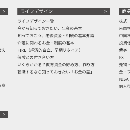
ライフデザイン
商
ライフデザイン一覧
株式
今から知っておきたい、年金の基本
米国
知っておこう、老後資金・相続の基本知識
中国
介護に関わるお金・制度の基本
投資
考え
FIRE（経済的自立、早期リタイア）
債券
保険との付き合い方
FX
いくらかかる？教育資金の貯め方、作り方
先物
転職するなら知っておきたい「お金の話」
金・
NISA
極意
個人型