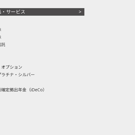
品・サービス
株
株
信託
・オプション
プラチナ・シルバー
確定拠出年金（iDeCo）