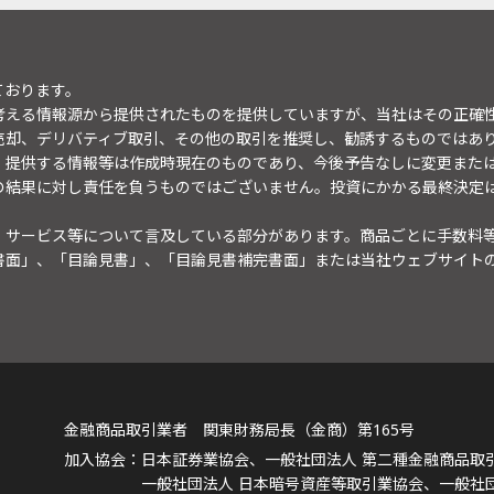
ております。
考える情報源から提供されたものを提供していますが、当社はその正確
売却、デリバティブ取引、その他の取引を推奨し、勧誘するものではあ
。提供する情報等は作成時現在のものであり、今後予告なしに変更また
の結果に対し責任を負うものではございません。投資にかかる最終決定
・サービス等について言及している部分があります。商品ごとに手数料
書面」、「目論見書」、「目論見書補完書面」または当社ウェブサイト
金融商品取引業者 関東財務局長（金商）第165号
日本証券業協会、一般社団法人 第二種金融商品取
一般社団法人 日本暗号資産等取引業協会、一般社