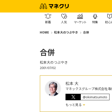
新着
人気
マーケット
特集
初心
HOME
松本大のつぶやき
合併
合併
松本大のつぶやき
2001/07/02
松本 大
マネックスグループ株式会社 取
@okimatsumoto
もっと見る