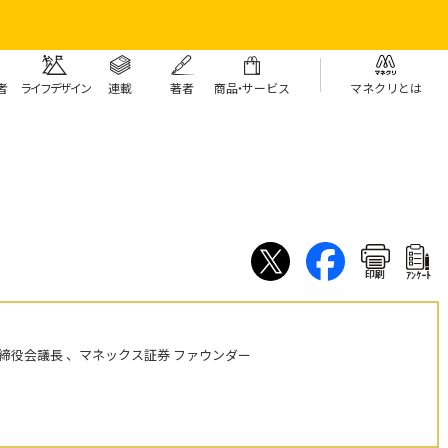
者
ライフデザイン
連載
著者
商
品・
サービス
マネクリとは
印刷
ｱﾝｹｰﾄ
締役会議長 、マネックス証券 ファウンダー