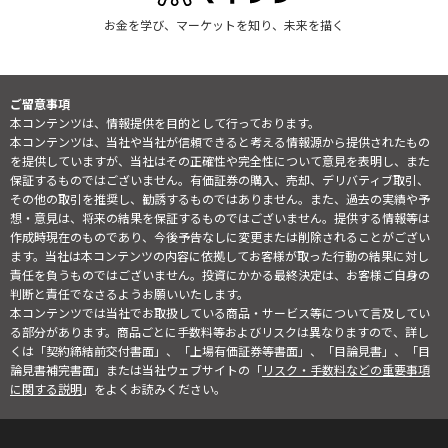
お金を学び、マーケットを知り、未来を描く
ご留意事項
本コンテンツは、情報提供を目的として行っております。
本コンテンツは、当社や当社が信頼できると考える情報源から提供されたもの
を提供していますが、当社はその正確性や完全性について意見を表明し、また
保証するものではございません。有価証券の購入、売却、デリバティブ取引、
その他の取引を推奨し、勧誘するものではありません。また、過去の実績や予
想・意見は、将来の結果を保証するものではございません。提供する情報等は
作成時現在のものであり、今後予告なしに変更または削除されることがござい
ます。当社は本コンテンツの内容に依拠してお客様が取った行動の結果に対し
責任を負うものではございません。投資にかかる最終決定は、お客様ご自身の
判断と責任でなさるようお願いいたします。
本コンテンツでは当社でお取扱している商品・サービス等について言及してい
る部分があります。商品ごとに手数料等およびリスクは異なりますので、詳し
くは「契約締結前交付書面」、「上場有価証券等書面」、「目論見書」、「目
論見書補完書面」または当社ウェブサイトの「
リスク・手数料などの重要事項
に関する説明
」をよくお読みください。