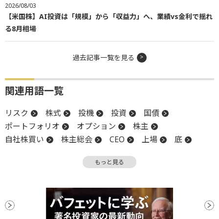
2026/08/03
【米国株】AI投資は「規模」から「収益力」へ、業績vs金利で揺れ
る8月相場
過去記事一覧を見る
関連用語一覧
リスク
株式
投機
投資
国債
ポートフォリオ
オプション
株主
自社株買い
株主総会
CEO
上場
底
調整
買収
もっと見る