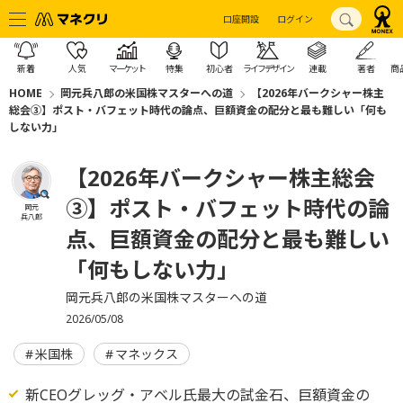
口座開設
ログイン
新着
人気
マーケット
特集
初心者
ライフデザイン
連載
著者
商
HOME
岡元兵八郎の米国株マスターへの道
【2026年バークシャー株主
総会③】ポスト・バフェット時代の論点、巨額資金の配分と最も難しい「何も
しない力」
【2026年バークシャー株主総会
③】ポスト・バフェット時代の論
岡元
兵八郎
点、巨額資金の配分と最も難しい
「何もしない力」
岡元兵八郎の米国株マスターへの道
2026/05/08
米国株
マネックス
新CEOグレッグ・アベル氏最大の試金石、巨額資金の