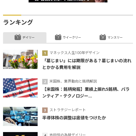
ランキング
デイリー
ウイークリー
マンスリー
マネックス人生100年デザイン
「墓じまい」には期限がある？墓じまいの流れ
とかかる費用を解説
米国株、業界動向と銘柄解説
【米国株：銘柄発掘】業績上振れ5銘柄、パラ
ンティア・テクノロジー...
ストラテジーレポート
半導体株の調整は底値をつけたか
吉田恒の為替デイリー