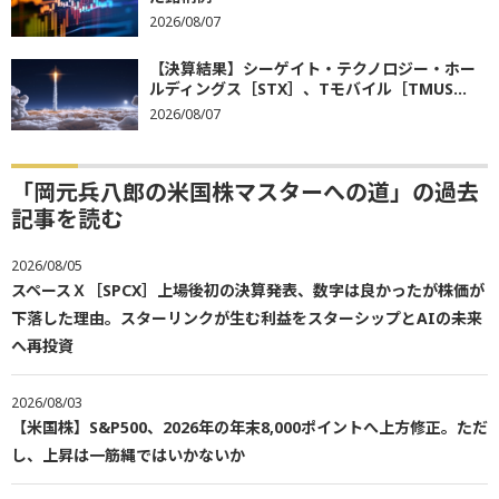
2026/08/07
【決算結果】シーゲイト・テクノロジー・ホー
ルディングス［STX］、Tモバイル［TMUS...
2026/08/07
「岡元兵八郎の米国株マスターへの道」の過去
記事を読む
2026/08/05
スペースＸ［SPCX］上場後初の決算発表、数字は良かったが株価が
下落した理由。スターリンクが生む利益をスターシップとAIの未来
へ再投資
2026/08/03
【米国株】S&P500、2026年の年末8,000ポイントへ上方修正。ただ
し、上昇は一筋縄ではいかないか