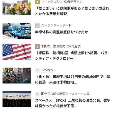
マネックス人生100年デザイン
「墓じまい」には期限がある？墓じまいの流れ
とかかる費用を解説
ストラテジーレポート
半導体株の調整は底値をつけたか
米国株、業界動向と銘柄解説
【米国株：銘柄発掘】業績上振れ5銘柄、パラ
ンティア・テクノロジー...
市況概況
（まとめ）日経平均は76円安の65,606円で小幅
に続落 来週は米物価指...
岡元兵八郎の米国株マスターへの道
スペースＸ［SPCX］上場後初の決算発表、数字
は良かったが株価が下落...