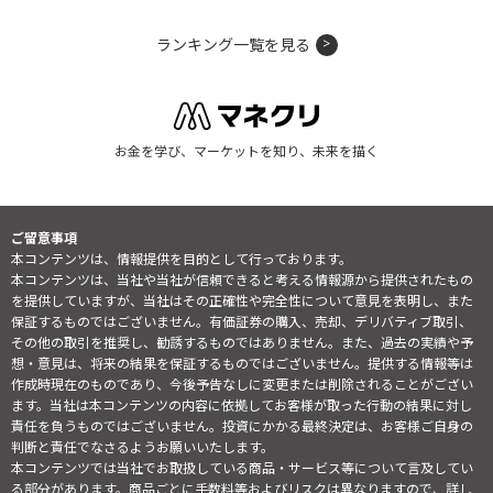
ランキング一覧を見る
お金を学び、マーケットを知り、未来を描く
ご留意事項
本コンテンツは、情報提供を目的として行っております。
本コンテンツは、当社や当社が信頼できると考える情報源から提供されたもの
を提供していますが、当社はその正確性や完全性について意見を表明し、また
保証するものではございません。有価証券の購入、売却、デリバティブ取引、
その他の取引を推奨し、勧誘するものではありません。また、過去の実績や予
想・意見は、将来の結果を保証するものではございません。提供する情報等は
作成時現在のものであり、今後予告なしに変更または削除されることがござい
ます。当社は本コンテンツの内容に依拠してお客様が取った行動の結果に対し
責任を負うものではございません。投資にかかる最終決定は、お客様ご自身の
判断と責任でなさるようお願いいたします。
本コンテンツでは当社でお取扱している商品・サービス等について言及してい
る部分があります。商品ごとに手数料等およびリスクは異なりますので、詳し