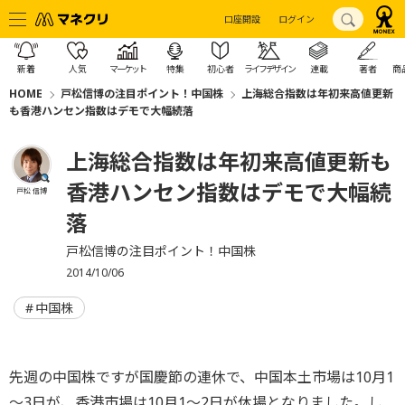
口座開設
ログイン
新着
人気
マーケット
特集
初心者
ライフデザイン
連載
著者
商
HOME
戸松信博の注目ポイント！中国株
上海総合指数は年初来高値更新
も香港ハンセン指数はデモで大幅続落
上海総合指数は年初来高値更新も
香港ハンセン指数はデモで大幅続
戸松 信博
落
戸松信博の注目ポイント！中国株
2014/10/06
中国株
先週の中国株ですが国慶節の連休で、中国本土市場は10月1
～3日が、香港市場は10月1～2日が休場となりました。し