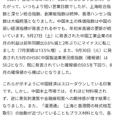
たがって、いつもより短い営業日数でしたが、上海総合指
数と深セン総合指数、創業板指数は続伸、香港ハンセン指
数は大幅続落となりました。中国本土の株価指数は中国の
弱い経済指標が発表される中でも、年初来高値の更新が続
いています。9月27日（土）に発表された中国工業企業の8
月の利益は前年同期比0.6％減と2年ぶりにマイナスに転じ
ました（7月実績は13.5％増）。また、9月30日（火）に発
表された9月のHSBC中国製造業景況感指数（確報値）は
50.2となり、既に発表されていた確報値の50.5を下回り、8
月の確保値から横ばいとなりました。
これらが示すように中国経済はスローダウンしている印象
です。しかし、中国本土市場では、それほど材料視され
ず、逆に景気刺激策や金融緩和策への期待感が増す結果と
なりました。また、「滬港通」（上海と香港間の株式相互
取引）の始動が近づいていることもプラス材料となり、各