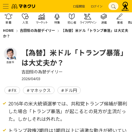
口座開設
ログイン
新着
人気
マーケット
特集
初心者
ライフデザイン
連載
著者
商
HOME
吉田恒の為替デイリー
【為替】米ドル「トランプ暴落」は大丈夫
か？
【為替】米ドル「トランプ暴落」
は大丈夫か？
吉田 恒
吉田恒の為替デイリー
2026/04/03
FX
マネックス
ドル円
2016年の米大統領選挙では、共和党トランプ候補が勝利
した場合「トランプ暴落」が起こるとの見方が主流だっ
た。しかしそれは外れた。
トランプ政権2期目は1期目以上に過激な動きが続いてい