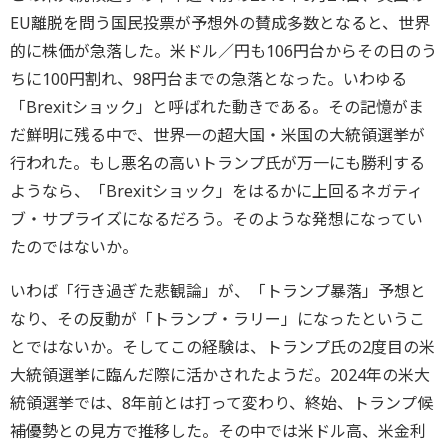
EU離脱を問う国民投票が予想外の賛成多数となると、世界
的に株価が急落した。米ドル／円も106円台からその日のう
ちに100円割れ、98円台までの急落となった。いわゆる
「Brexitショック」と呼ばれた動きである。その記憶がま
だ鮮明に残る中で、世界一の超大国・米国の大統領選挙が
行われた。もし悪名の高いトランプ氏が万一にも勝利する
ようなら、「Brexitショック」をはるかに上回るネガティ
ブ・サプライズになるだろう。そのような発想になってい
たのではないか。
いわば「行き過ぎた悲観論」が、「トランプ暴落」予想と
なり、その反動が「トランプ・ラリー」になったというこ
とではないか。そしてこの経験は、トランプ氏の2度目の米
大統領選挙に臨んだ際に活かされたようだ。2024年の米大
統領選挙では、8年前とは打って変わり、終始、トランプ候
補優勢との見方で推移した。その中では米ドル高、米金利