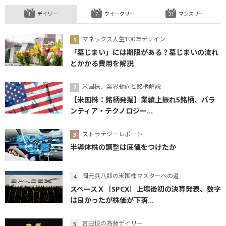
デイリー
ウイークリー
マンスリー
マネックス人生100年デザイン
「墓じまい」には期限がある？墓じまいの流れ
とかかる費用を解説
米国株、業界動向と銘柄解説
【米国株：銘柄発掘】業績上振れ5銘柄、パラ
ンティア・テクノロジー...
ストラテジーレポート
半導体株の調整は底値をつけたか
岡元兵八郎の米国株マスターへの道
スペースＸ［SPCX］上場後初の決算発表、数字
は良かったが株価が下落...
吉田恒の為替デイリー