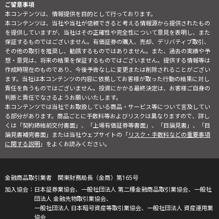
ご留意事項
本コンテンツは、情報提供を目的として行っております。
本コンテンツは、当社や当社が信頼できると考える情報源から提供されたもの
を提供していますが、当社はその正確性や完全性について意見を表明し、また
保証するものではございません。有価証券の購入、売却、デリバティブ取引、
その他の取引を推奨し、勧誘するものではありません。また、過去の実績や予
想・意見は、将来の結果を保証するものではございません。提供する情報等は
作成時現在のものであり、今後予告なしに変更または削除されることがござい
ます。当社は本コンテンツの内容に依拠してお客様が取った行動の結果に対し
責任を負うものではございません。投資にかかる最終決定は、お客様ご自身の
判断と責任でなさるようお願いいたします。
本コンテンツでは当社でお取扱している商品・サービス等について言及してい
る部分があります。商品ごとに手数料等およびリスクは異なりますので、詳し
くは「契約締結前交付書面」、「上場有価証券等書面」、「目論見書」、「目
論見書補完書面」または当社ウェブサイトの「
リスク・手数料などの重要事項
に関する説明
」をよくお読みください。
金融商品取引業者 関東財務局長（金商）第165号
日本証券業協会、一般社団法人 第二種金融商品取引業協会、一般社
団法人 金融先物取引業協会、
一般社団法人 日本暗号資産等取引業協会、一般社団法人 資産運用業
協会