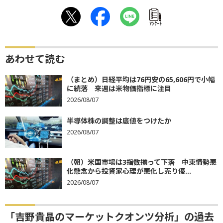
ｱﾝｹｰﾄ
あわせて読む
（まとめ）日経平均は76円安の65,606円で小幅
に続落 来週は米物価指標に注目
2026/08/07
半導体株の調整は底値をつけたか
2026/08/07
（朝）米国市場は3指数揃って下落 中東情勢悪
化懸念から投資家心理が悪化し売り優...
2026/08/07
「吉野貴晶のマーケットクオンツ分析」の過去