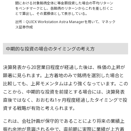
間における対象銘柄全体に等金額投資した場合の平均リターン
をベンチマークとし、各銘柄のリターンからこれを差し引くこ
とで算出し、その累積値として表示している。
出所：QUICK Workstation Astra Managerを用いて、マネック
ス証券作成
中期的な投資の場合のタイミングの考え方
決算発表から20営業日程度が経過した後は、株価の上昇が
顕著に見られます。上方着地のみで銘柄を選別した場合と
比較しても、上昇モメンタムはより強くなっています。この
ことから、中期的な投資を前提とする場合には、決算発表
直後ではなく、おおむね1ヶ月程度経過したタイミングで投
資する戦略が有効と考えられます。
これは、会社計画が保守的であることにより将来の業績上
振れ余地が意識される中で、直前期に実際に業績が上方着