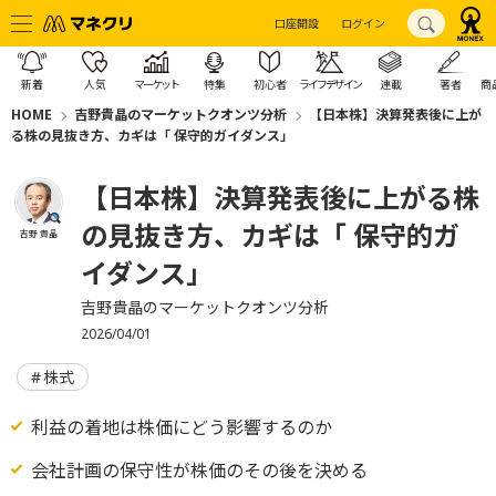
口座開設
ログイン
新着
人気
マーケット
特集
初心者
ライフデザイン
連載
著者
商
HOME
吉野貴晶のマーケットクオンツ分析
【日本株】決算発表後に上が
る株の見抜き方、カギは「 保守的ガイダンス」
【日本株】決算発表後に上がる株
の見抜き方、カギは「 保守的ガ
吉野 貴晶
イダンス」
吉野貴晶のマーケットクオンツ分析
2026/04/01
株式
利益の着地は株価にどう影響するのか
会社計画の保守性が株価のその後を決める