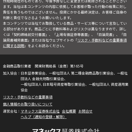
作成時現在のものであり、今後予告なしに変更または削除されることがござい
ます。当社は本コンテンツの内容に依拠してお客様が取った行動の結果に対し
責任を負うものではございません。投資にかかる最終決定は、お客様ご自身の
判断と責任でなさるようお願いいたします。
本コンテンツでは当社でお取扱している商品・サービス等について言及してい
る部分があります。商品ごとに手数料等およびリスクは異なりますので、詳し
くは「契約締結前交付書面」、「上場有価証券等書面」、「目論見書」、「目
論見書補完書面」または当社ウェブサイトの「
リスク・手数料などの重要事項
に関する説明
」をよくお読みください。
金融商品取引業者 関東財務局長（金商）第165号
日本証券業協会、一般社団法人 第二種金融商品取引業協会、一般社
団法人 金融先物取引業協会、
一般社団法人 日本暗号資産等取引業協会、一般社団法人 資産運用業
協会
リスク・手数料などの重要事項
個人情報のお取り扱いについて
マネックス証券株式会社
会社概要
お問合せ
ヘルプ（通知の登録・解除）