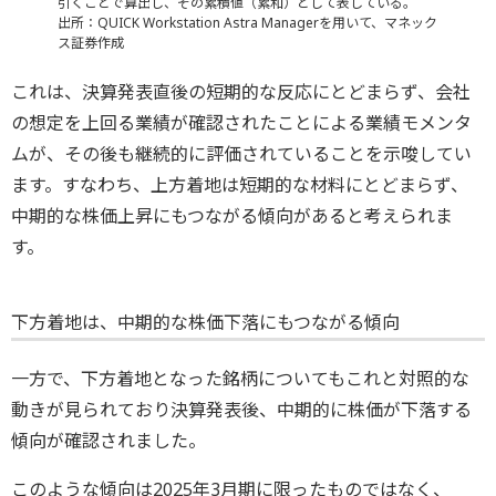
引くことで算出し、その累積値（累和）として表している。
出所：QUICK Workstation Astra Managerを用いて、マネック
ス証券作成
これは、決算発表直後の短期的な反応にとどまらず、会社
の想定を上回る業績が確認されたことによる業績モメンタ
ムが、その後も継続的に評価されていることを示唆してい
ます。すなわち、上方着地は短期的な材料にとどまらず、
中期的な株価上昇にもつながる傾向があると考えられま
す。
下方着地は、中期的な株価下落にもつながる傾向
一方で、下方着地となった銘柄についてもこれと対照的な
動きが見られており決算発表後、中期的に株価が下落する
傾向が確認されました。
このような傾向は2025年3月期に限ったものではなく、