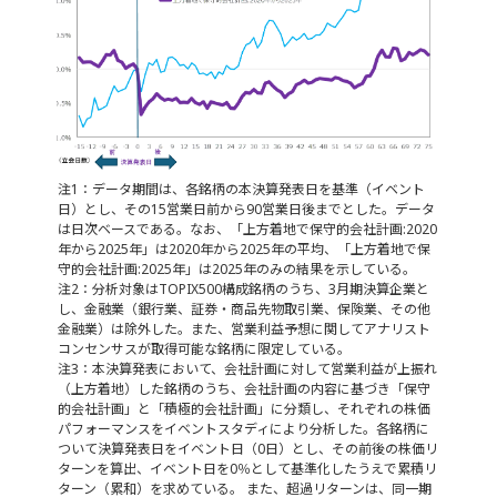
注1：データ期間は、各銘柄の本決算発表日を基準（イベント
日）とし、その15営業日前から90営業日後までとした。データ
は日次ベースである。なお、「上方着地で保守的会社計画:2020
年から2025年」は2020年から2025年の平均、「上方着地で保
守的会社計画:2025年」は2025年のみの結果を示している。
注2：分析対象はTOPIX500構成銘柄のうち、3月期決算企業と
し、金融業（銀行業、証券・商品先物取引業、保険業、その他
金融業）は除外した。また、営業利益予想に関してアナリスト
コンセンサスが取得可能な銘柄に限定している。
注3：本決算発表において、会社計画に対して営業利益が上振れ
（上方着地）した銘柄のうち、会社計画の内容に基づき「保守
的会社計画」と「積極的会社計画」に分類し、それぞれの株価
パフォーマンスをイベントスタディにより分析した。各銘柄に
ついて決算発表日をイベント日（0日）とし、その前後の株価リ
ターンを算出、イベント日を0％として基準化したうえで累積リ
ターン（累和）を求めている。 また、超過リターンは、同一期