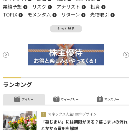
業績予想
リスク
アナリスト
投資
TOPIX
モメンタム
リターン
先物取引
ベンチマーク
営業利益
超過リターン
もっと見る
業績見通し
決算
材料
パフォーマンス
ランキング
デイリー
ウイークリー
マンスリー
マネックス人生100年デザイン
「墓じまい」には期限がある？墓じまいの流れ
とかかる費用を解説