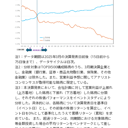
注1：データ期間は2025年3月の決算発表日前後（15日前から
75日後まで）、データサイクルは日次。
注2：分析対象はTOPIX500構成銘柄のうち、3月期決算企業と
し、金融業（銀行業、証券・商品先物取引業、保険業、その他
金融業）は除外した。また、営業利益予想に関してアナリスト
コンセンサスが取得可能な銘柄に限定している。
注3：本決算発表において、会社計画に対して営業利益が上振れ
（上方着地）した銘柄と下振れ（下方着地）した銘柄に分類
し、それぞれの株価パフォーマンスをイベントスタディにより
分析した。具体的には、各銘柄について決算発表日を基準日
（イベント日）とし、その前後の株価リターンを算出し、イベ
ント日を0％として基準化したうえで累積リターン（累和）を求
めている。 また、超過リターンは、同期間における対象銘柄に
等金額投資した場合の平均リターンをベンチマークとして差し