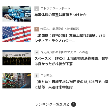
ストラテジーレポート
半導体株の調整は底値をつけたか
米国株、業界動向と銘柄解説
【米国株：銘柄発掘】業績上振れ5銘柄、パラ
ンティア・テクノロジー...
岡元兵八郎の米国株マスターへの道
スペースＸ［SPCX］上場後初の決算発表、数字
は良かったが株価が下落...
市況概況
（まとめ）日経平均は76円安の65,606円で小幅
に続落 来週は米物価指...
ランキング一覧を見る