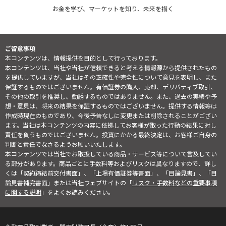
お金を学び、マーケットを知り、未来を描く
ご留意事項
本コンテンツは、情報提供を目的として行っております。
本コンテンツは、当社や当社が信頼できると考える情報源から提供されたもの
を提供していますが、当社はその正確性や完全性について意見を表明し、また
保証するものではございません。有価証券の購入、売却、デリバティブ取引、
その他の取引を推奨し、勧誘するものではありません。また、過去の実績や予
想・意見は、将来の結果を保証するものではございません。提供する情報等は
作成時現在のものであり、今後予告なしに変更または削除されることがござい
ます。当社は本コンテンツの内容に依拠してお客様が取った行動の結果に対し
責任を負うものではございません。投資にかかる最終決定は、お客様ご自身の
判断と責任でなさるようお願いいたします。
本コンテンツでは当社でお取扱している商品・サービス等について言及してい
る部分があります。商品ごとに手数料等およびリスクは異なりますので、詳し
くは「契約締結前交付書面」、「上場有価証券等書面」、「目論見書」、「目
論見書補完書面」または当社ウェブサイトの「
リスク・手数料などの重要事項
に関する説明
」をよくお読みください。