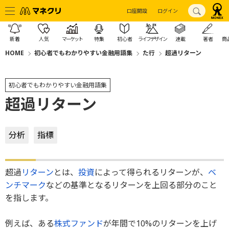
口座開設
ログイン
新着
人気
マーケット
特集
初心者
ライフデザイン
連載
著者
商
HOME
初心者でもわかりやすい金融用語集
た行
超過リターン
初心者でもわかりやすい金融用語集
超過リターン
分析
指標
超過
リターン
とは、
投資
によって得られるリターンが、
ベ
ンチマーク
などの基準となるリターンを上回る部分のこと
を指します。
例えば、ある
株式
ファンド
が年間で10%のリターンを上げ