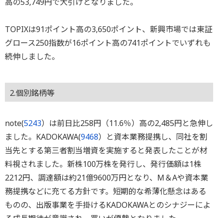
高の53,749円で大引けとなりました。
TOPIXは91ポイント高の3,650ポイント、新興市場では東証
グロース250指数が16ポイント高の741ポイントでいずれも
続伸しました。
2.個別銘柄等
note(
5243
）は前日比258円（11.6％）高の2,485円と急伸し
ました。KADOKAWA(
9468
）と資本業務提携し、同社を割
当先とする第三者割当増資を実施すると発表したことが材
料視されました。新株100万株を発行し、発行価額は1株
2212円、調達額は約21億9600万円となり、M＆Aや資本業
務提携などに充てる方針です。短期的な希薄化懸念はある
ものの、出版事業を手掛けるKADOKAWAとのシナジーによ