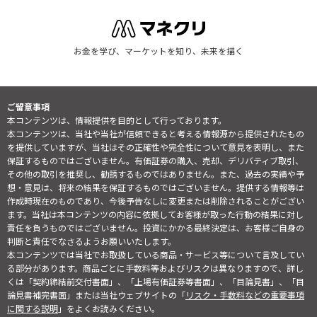
お金を学び、マーケットを知り、未来を描く
ご留意事項
本コンテンツは、情報提供を目的として行っております。
本コンテンツは、当社や当社が信頼できると考える情報源から提供されたもの
を提供していますが、当社はその正確性や完全性について意見を表明し、また
保証するものではございません。有価証券の購入、売却、デリバティブ取引、
その他の取引を推奨し、勧誘するものではありません。また、過去の実績や予
想・意見は、将来の結果を保証するものではございません。提供する情報等は
作成時現在のものであり、今後予告なしに変更または削除されることがござい
ます。当社は本コンテンツの内容に依拠してお客様が取った行動の結果に対し
責任を負うものではございません。投資にかかる最終決定は、お客様ご自身の
判断と責任でなさるようお願いいたします。
本コンテンツでは当社でお取扱している商品・サービス等について言及してい
る部分があります。商品ごとに手数料等およびリスクは異なりますので、詳し
くは「契約締結前交付書面」、「上場有価証券等書面」、「目論見書」、「目
論見書補完書面」または当社ウェブサイトの「
リスク・手数料などの重要事項
に関する説明
」をよくお読みください。