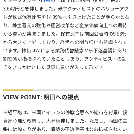
マネーフォワード(
3994
）は前日比299円（8.9％）高の
3,642円と急伸しました。米アクティビストのバリューアク
トが株式保有比率を14.39％へ引き上げたことが明らかとな
り、株主還元の強化や経営改革など企業価値向上への期待
から買いが集まりました。保有比率は前回公表時の9.53％
から大きく上昇しており、経営への関与強化も意識されて
います。株価はAIによる業務代替懸念から下落基調にあり
割安感が指摘されていたこともあり、アクティビストの動
きをきっかけとした見直し買いが入った形です。
VIEW POINT: 明日への視点
日経平均は、米国とイランの停戦合意への期待を背景に投
資家心理が改善し、大幅続伸しました。ただし、両国の主
張には隔たりがあり、情勢の不透明感はなお払拭されてい