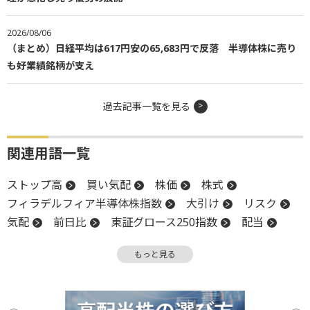
2026/08/06
（まとめ）日経平均は617円安の65,683円で反落 半導体株に売り
も好業績銘柄が支え
過去記事一覧を見る
関連用語一覧
ストップ高
買い気配
株価
株式
フィラデルフィア半導体株指数
大引け
リスク
気配
前日比
東証グロース250指数
配当
アナリスト
円高
希薄化
上場来高値
もっと見る
高値
投資
TOPIX
利益確定売り
アクティビスト
物価
暗号資産
株主
株主還元
投資家心理
引け
押し目買い