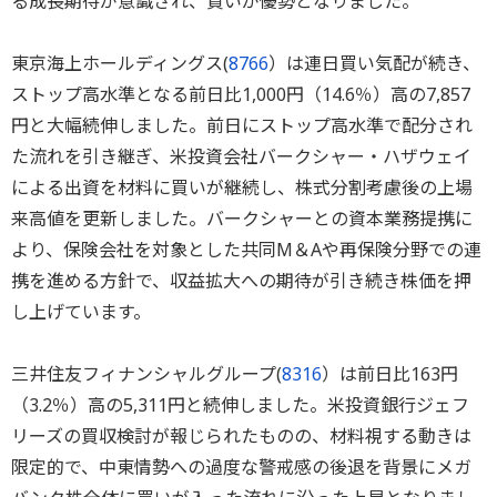
る成長期待が意識され、買いが優勢となりました。
東京海上ホールディングス(
8766
）は連日買い気配が続き、
ストップ高水準となる前日比1,000円（14.6％）高の7,857
円と大幅続伸しました。前日にストップ高水準で配分され
た流れを引き継ぎ、米投資会社バークシャー・ハザウェイ
による出資を材料に買いが継続し、株式分割考慮後の上場
来高値を更新しました。バークシャーとの資本業務提携に
より、保険会社を対象とした共同M＆Aや再保険分野での連
携を進める方針で、収益拡大への期待が引き続き株価を押
し上げています。
三井住友フィナンシャルグループ(
8316
）は前日比163円
（3.2％）高の5,311円と続伸しました。米投資銀行ジェフ
リーズの買収検討が報じられたものの、材料視する動きは
限定的で、中東情勢への過度な警戒感の後退を背景にメガ