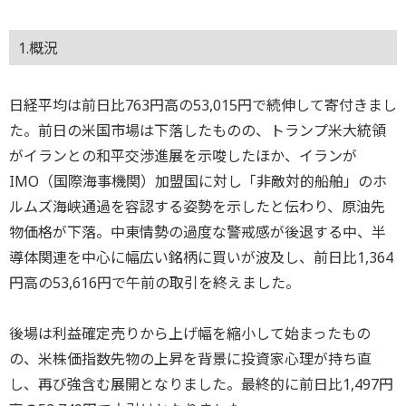
1.概況
日経平均は前日比763円高の53,015円で続伸して寄付きまし
た。前日の米国市場は下落したものの、トランプ米大統領
がイランとの和平交渉進展を示唆したほか、イランが
IMO（国際海事機関）加盟国に対し「非敵対的船舶」のホ
ルムズ海峡通過を容認する姿勢を示したと伝わり、原油先
物価格が下落。中東情勢の過度な警戒感が後退する中、半
導体関連を中心に幅広い銘柄に買いが波及し、前日比1,364
円高の53,616円で午前の取引を終えました。
後場は利益確定売りから上げ幅を縮小して始まったもの
の、米株価指数先物の上昇を背景に投資家心理が持ち直
し、再び強含む展開となりました。最終的に前日比1,497円