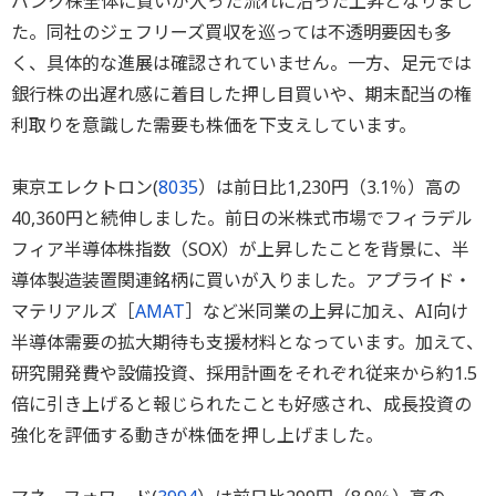
バンク株全体に買いが入った流れに沿った上昇となりまし
た。同社のジェフリーズ買収を巡っては不透明要因も多
く、具体的な進展は確認されていません。一方、足元では
銀行株の出遅れ感に着目した押し目買いや、期末配当の権
利取りを意識した需要も株価を下支えしています。
東京エレクトロン(
8035
）は前日比1,230円（3.1％）高の
40,360円と続伸しました。前日の米株式市場でフィラデル
フィア半導体株指数（SOX）が上昇したことを背景に、半
導体製造装置関連銘柄に買いが入りました。アプライド・
マテリアルズ［
AMAT
］など米同業の上昇に加え、AI向け
半導体需要の拡大期待も支援材料となっています。加えて、
研究開発費や設備投資、採用計画をそれぞれ従来から約1.5
倍に引き上げると報じられたことも好感され、成長投資の
強化を評価する動きが株価を押し上げました。