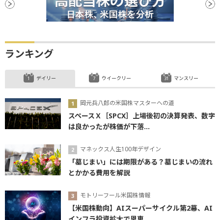
株価指数
株式分割
後場
材料
新株
新興市場
上場
設備投資
増資
続伸
第三者割当増資
発行価額
買収
ランキング
デイリー
ウイークリー
マンスリー
岡元兵八郎の米国株マスターへの道
スペースＸ［SPCX］上場後初の決算発表、数字
は良かったが株価が下落...
マネックス人生100年デザイン
「墓じまい」には期限がある？墓じまいの流れ
とかかる費用を解説
モトリーフール米国株情報
【米国株動向】AIスーパーサイクル第2幕、AI
インフラ投資拡大で恩恵...