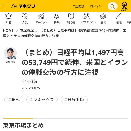
口座開設
ログイン
新着
人気
マーケット
特集
初心者
ライフデザイン
連載
著者
商
HOME
市況概況
（まとめ）日経平均は1,497円高の53,749円で続伸、米
国とイランの停戦交渉の行方に注視
（まとめ）日経平均は1,497円高
の53,749円で続伸、米国とイラン
松嶋 真倫
の停戦交渉の行方に注視
市況概況
2026/03/25
株式
マネックス
日経平均
東京市場まとめ