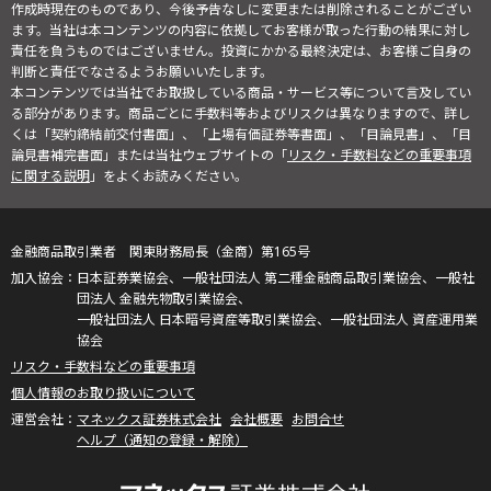
作成時現在のものであり、今後予告なしに変更または削除されることがござい
ます。当社は本コンテンツの内容に依拠してお客様が取った行動の結果に対し
責任を負うものではございません。投資にかかる最終決定は、お客様ご自身の
判断と責任でなさるようお願いいたします。
本コンテンツでは当社でお取扱している商品・サービス等について言及してい
る部分があります。商品ごとに手数料等およびリスクは異なりますので、詳し
くは「契約締結前交付書面」、「上場有価証券等書面」、「目論見書」、「目
論見書補完書面」または当社ウェブサイトの「
リスク・手数料などの重要事項
に関する説明
」をよくお読みください。
金融商品取引業者 関東財務局長（金商）第165号
日本証券業協会、一般社団法人 第二種金融商品取引業協会、一般社
団法人 金融先物取引業協会、
一般社団法人 日本暗号資産等取引業協会、一般社団法人 資産運用業
協会
リスク・手数料などの重要事項
個人情報のお取り扱いについて
マネックス証券株式会社
会社概要
お問合せ
ヘルプ（通知の登録・解除）