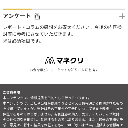
アンケート
レポート・コラムの感想をお寄せください。今後の内容検
討等に参考にさせていただきます。
※は必須項目です。
お金を学び、マーケットを知り、未来を描く
ご留意事項
本コンテンツは、情報提供を目的として行っております。
本コンテンツは、当社や当社が信頼できると考える情報源から提供されたもの
を提供していますが、当社はその正確性や完全性について意見を表明し、また
保証するものではございません。有価証券の購入、売却、デリバティブ取引、
その他の取引を推奨し、勧誘するものではありません。また、過去の実績や予
想・意見は、将来の結果を保証するものではございません。提供する情報等は