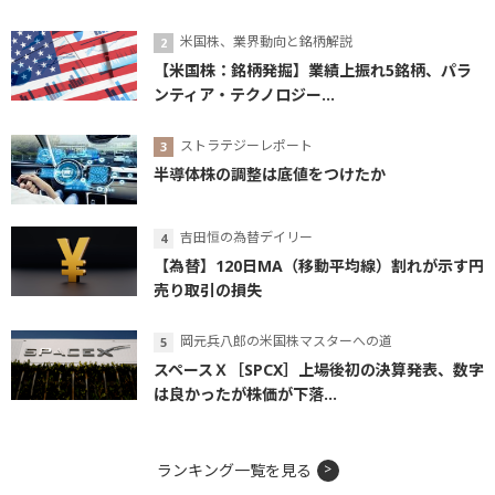
米国株、業界動向と銘柄解説
【米国株：銘柄発掘】業績上振れ5銘柄、パラ
ンティア・テクノロジー...
ストラテジーレポート
半導体株の調整は底値をつけたか
吉田恒の為替デイリー
【為替】120日MA（移動平均線）割れが示す円
売り取引の損失
岡元兵八郎の米国株マスターへの道
スペースＸ［SPCX］上場後初の決算発表、数字
は良かったが株価が下落...
ランキング一覧を見る