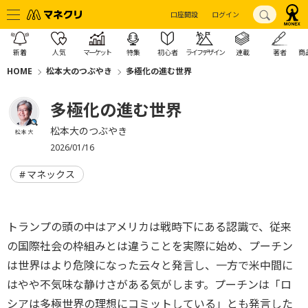
口座開設
ログイン
新着
人気
マーケット
特集
初心者
ライフデザイン
連載
著者
商
HOME
松本大のつぶやき
多極化の進む世界
多極化の進む世界
松本大のつぶやき
松本 大
2026/01/16
マネックス
トランプの頭の中はアメリカは戦時下にある認識で、従来
の国際社会の枠組みとは違うことを実際に始め、プーチン
は世界はより危険になった云々と発言し、一方で米中間に
はやや不気味な静けさがある気がします。プーチンは「ロ
シアは多極世界の理想にコミットしている」とも発言した