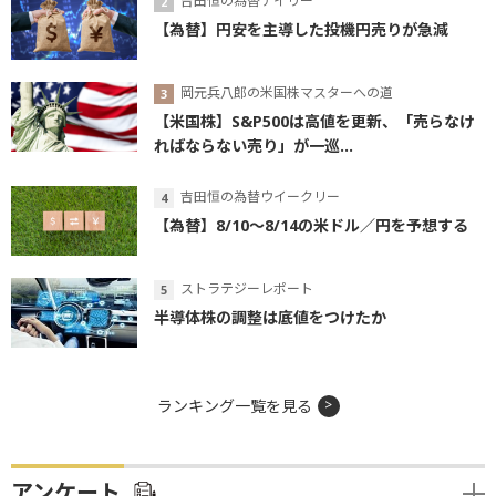
吉田恒の為替デイリー
【為替】円安を主導した投機円売りが急減
岡元兵八郎の米国株マスターへの道
【米国株】S&P500は高値を更新、「売らなけ
ればならない売り」が一巡...
吉田恒の為替ウイークリー
【為替】8/10～8/14の米ドル／円を予想する
ストラテジーレポート
半導体株の調整は底値をつけたか
ランキング一覧を見る
アンケート