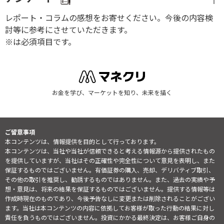
レポート・コラムの感想をお寄せください。今後の内容検
討等に参考にさせていただきます。
※は必須項目です。
お金を学び、マーケットを知り、未来を描く
ご留意事項
本コンテンツは、情報提供を目的として行っております。
本コンテンツは、当社や当社が信頼できると考える情報源から提供されたもの
を提供していますが、当社はその正確性や完全性について意見を表明し、また
保証するものではございません。有価証券の購入、売却、デリバティブ取引、
その他の取引を推奨し、勧誘するものではありません。また、過去の実績や予
想・意見は、将来の結果を保証するものではございません。提供する情報等は
作成時現在のものであり、今後予告なしに変更または削除されることがござい
ます。当社は本コンテンツの内容に依拠してお客様が取った行動の結果に対し
責任を負うものではございません。投資にかかる最終決定は、お客様ご自身の