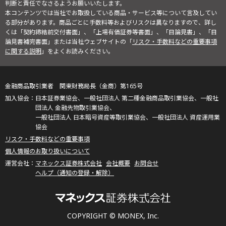
判断と責任でなさるようお願いいたします。
本コンテンツでは当社でお取扱している商品・サービス等について言及してい
る部分があります。商品ごとに手数料等およびリスクは異なりますので、詳し
くは「契約締結前交付書面」、「上場有価証券等書面」、「目論見書」、「目
論見書補完書面」または当社ウェブサイトの「
リスク・手数料などの重要事項
に関する説明
」をよくお読みください。
金融商品取引業者 関東財務局長（金商）第165号
日本証券業協会、一般社団法人 第二種金融商品取引業協会、一般社
団法人 金融先物取引業協会、
一般社団法人 日本暗号資産等取引業協会、一般社団法人 資産運用業
協会
リスク・手数料などの重要事項
個人情報のお取り扱いについて
マネックス証券株式会社
会社概要
お問合せ
ヘルプ（通知の登録・解除）
COPYRIGHT © MONEX, Inc.