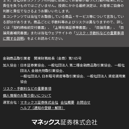
ます。当社は本コンテンツの内容に依拠してお客様が取った行動の結果に対し
責任を負うものではございません。投資にかかる最終決定は、お客様ご自身の
判断と責任でなさるようお願いいたします。
本コンテンツでは当社でお取扱している商品・サービス等について言及してい
る部分があります。商品ごとに手数料等およびリスクは異なりますので、詳し
くは「契約締結前交付書面」、「上場有価証券等書面」、「目論見書」、「目
論見書補完書面」または当社ウェブサイトの「
リスク・手数料などの重要事項
に関する説明
」をよくお読みください。
金融商品取引業者 関東財務局長（金商）第165号
日本証券業協会、一般社団法人 第二種金融商品取引業協会、一般社
団法人 金融先物取引業協会、
一般社団法人 日本暗号資産等取引業協会、一般社団法人 資産運用業
協会
リスク・手数料などの重要事項
個人情報のお取り扱いについて
マネックス証券株式会社
会社概要
お問合せ
ヘルプ（通知の登録・解除）