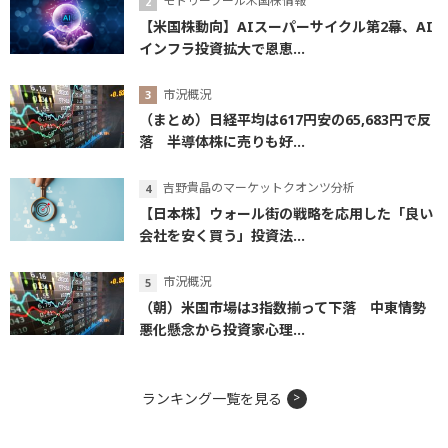
モトリーフール米国株情報
【米国株動向】AIスーパーサイクル第2幕、AI
インフラ投資拡大で恩恵...
市況概況
（まとめ）日経平均は617円安の65,683円で反
落 半導体株に売りも好...
吉野貴晶のマーケットクオンツ分析
【日本株】ウォール街の戦略を応用した「良い
会社を安く買う」投資法...
市況概況
（朝）米国市場は3指数揃って下落 中東情勢
悪化懸念から投資家心理...
ランキング一覧を見る