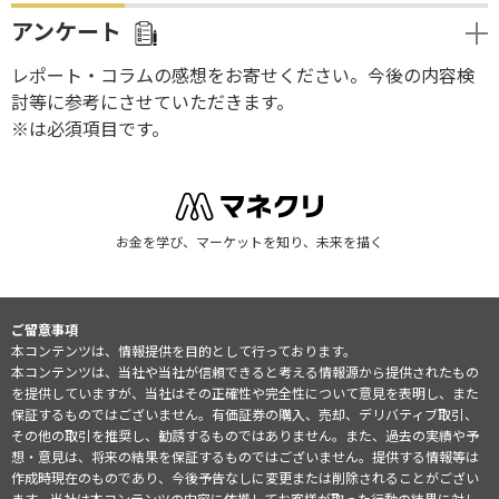
アンケート
レポート・コラムの感想をお寄せください。今後の内容検
討等に参考にさせていただきます。
※は必須項目です。
お金を学び、マーケットを知り、未来を描く
ご留意事項
本コンテンツは、情報提供を目的として行っております。
本コンテンツは、当社や当社が信頼できると考える情報源から提供されたもの
を提供していますが、当社はその正確性や完全性について意見を表明し、また
保証するものではございません。有価証券の購入、売却、デリバティブ取引、
その他の取引を推奨し、勧誘するものではありません。また、過去の実績や予
想・意見は、将来の結果を保証するものではございません。提供する情報等は
作成時現在のものであり、今後予告なしに変更または削除されることがござい