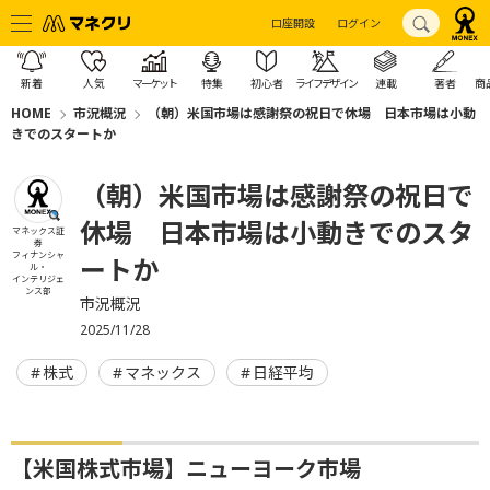
口座開設
ログイン
新着
人気
マーケット
特集
初心者
ライフデザイン
連載
著者
商
HOME
市況概況
（朝）米国市場は感謝祭の祝日で休場 日本市場は小動
きでのスタートか
（朝）米国市場は感謝祭の祝日で
休場 日本市場は小動きでのスタ
マネックス証
券
フィナンシャ
ートか
ル・
インテリジェ
ンス部
市況概況
2025/11/28
株式
マネックス
日経平均
【米国株式市場】ニューヨーク市場