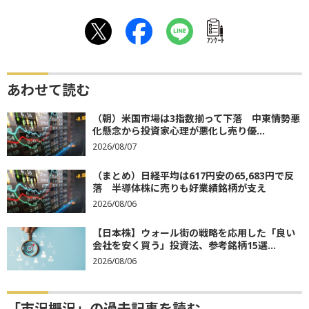
ｱﾝｹｰﾄ
あわせて読む
（朝）米国市場は3指数揃って下落 中東情勢悪
化懸念から投資家心理が悪化し売り優...
2026/08/07
（まとめ）日経平均は617円安の65,683円で反
落 半導体株に売りも好業績銘柄が支え
2026/08/06
【日本株】ウォール街の戦略を応用した「良い
会社を安く買う」投資法、参考銘柄15選...
2026/08/06
「市況概況」の過去記事を読む