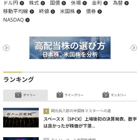
ドル円
株式
国債
休場
金利
為替
移動平均線
終値
米国株
債券
NASDAQ
ランキング
デイリー
ウイークリー
マンスリー
岡元兵八郎の米国株マスターへの道
スペースＸ［SPCX］上場後初の決算発表、数字
は良かったが株価が下落...