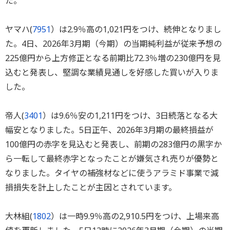
た。
ヤマハ(
7951
）は2.9％高の1,021円をつけ、続伸となりまし
た。4日、2026年3月期（今期）の当期純利益が従来予想の
225億円から上方修正となる前期比72.3％増の230億円を見
込むと発表し、堅調な業績見通しを好感した買いが入りま
した。
帝人(
3401
）は9.6％安の1,211円をつけ、3日続落となる大
幅安となりました。5日正午、2026年3月期の最終損益が
100億円の赤字を見込むと発表し、前期の283億円の黒字か
ら一転して最終赤字となったことが嫌気され売りが優勢と
なりました。タイヤの補強材などに使うアラミド事業で減
損損失を計上したことが主因とされています。
大林組(
1802
）は一時9.9％高の2,910.5円をつけ、上場来高