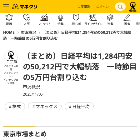
口座開設
ログイン
新着
人気
マーケット
特集
初心者
ライフデザイン
連載
著者
商
HOME
市況概況
（まとめ）日経平均は1,284円安の50,212円で大幅続
落 一時節目の5万円台割り込む
（まとめ）日経平均は1,284円安
の50,212円で大幅続落 一時節目
マネックス証
券
フィナンシャ
の5万円台割り込む
ル・
インテリジェ
ンス部
市況概況
2025/11/05
株式
マネックス
日経平均
東京市場まとめ