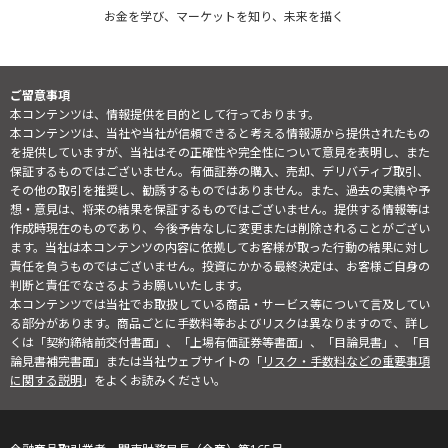
お金を学び、マーケットを知り、未来を描く
ご留意事項
本コンテンツは、情報提供を目的として行っております。
本コンテンツは、当社や当社が信頼できると考える情報源から提供されたもの
を提供していますが、当社はその正確性や完全性について意見を表明し、また
保証するものではございません。有価証券の購入、売却、デリバティブ取引、
その他の取引を推奨し、勧誘するものではありません。また、過去の実績や予
想・意見は、将来の結果を保証するものではございません。提供する情報等は
作成時現在のものであり、今後予告なしに変更または削除されることがござい
ます。当社は本コンテンツの内容に依拠してお客様が取った行動の結果に対し
責任を負うものではございません。投資にかかる最終決定は、お客様ご自身の
判断と責任でなさるようお願いいたします。
本コンテンツでは当社でお取扱している商品・サービス等について言及してい
る部分があります。商品ごとに手数料等およびリスクは異なりますので、詳し
くは「契約締結前交付書面」、「上場有価証券等書面」、「目論見書」、「目
論見書補完書面」または当社ウェブサイトの「
リスク・手数料などの重要事項
に関する説明
」をよくお読みください。