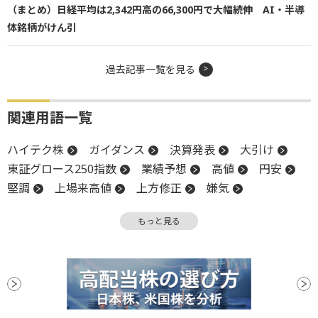
（まとめ）日経平均は2,342円高の66,300円で大幅続伸 AI・半導
体銘柄がけん引
過去記事一覧を見る
関連用語一覧
ハイテク株
ガイダンス
決算発表
大引け
東証グロース250指数
業績予想
高値
円安
堅調
上場来高値
上方修正
嫌気
新興市場
前場
調整
当期純利益
反発
もっと見る
反落
引け
上値
業績見通し
決算
後場
材料
上場
前引け
続伸
続落