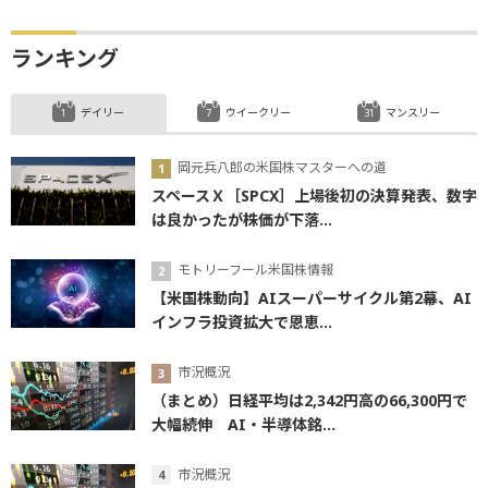
ランキング
デイリー
ウイークリー
マンスリー
岡元兵八郎の米国株マスターへの道
スペースＸ［SPCX］上場後初の決算発表、数字
は良かったが株価が下落...
モトリーフール米国株情報
【米国株動向】AIスーパーサイクル第2幕、AI
インフラ投資拡大で恩恵...
市況概況
（まとめ）日経平均は2,342円高の66,300円で
大幅続伸 AI・半導体銘...
市況概況