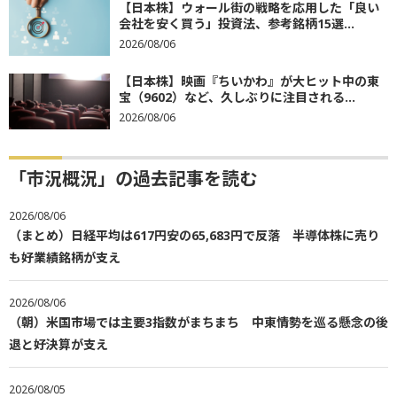
【日本株】ウォール街の戦略を応用した「良い
会社を安く買う」投資法、参考銘柄15選...
2026/08/06
【日本株】映画『ちいかわ』が大ヒット中の東
宝（9602）など、久しぶりに注目される...
2026/08/06
「市況概況」の過去記事を読む
2026/08/06
（まとめ）日経平均は617円安の65,683円で反落 半導体株に売り
も好業績銘柄が支え
2026/08/06
（朝）米国市場では主要3指数がまちまち 中東情勢を巡る懸念の後
退と好決算が支え
2026/08/05