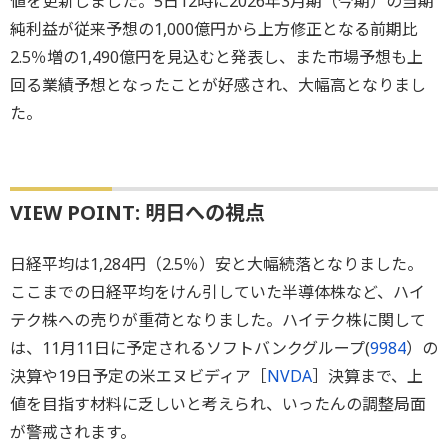
値を更新しました。5日12時に2026年3月期（今期）の当期
純利益が従来予想の1,000億円から上方修正となる前期比
2.5％増の1,490億円を見込むと発表し、また市場予想も上
回る業績予想となったことが好感され、大幅高となりまし
た。
VIEW POINT: 明日への視点
日経平均は1,284円（2.5％）安と大幅続落となりました。
ここまでの日経平均をけん引していた半導体株など、ハイ
テク株への売りが重荷となりました。ハイテク株に関して
は、11月11日に予定されるソフトバンクグループ(
9984
）の
決算や19日予定の米エヌビディア［
NVDA
］決算まで、上
値を目指す材料に乏しいと考えられ、いったんの調整局面
が警戒されます。