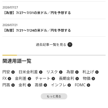
2026/07/27
【為替】7/27～7/31の米ドル／円を予想する
2026/07/21
【為替】7/21～7/24の米ドル／円を予想する
過去記事一覧を見る
関連用語一覧
円安
日米金利差
リスク
為替
利上げ
FX
金利差
チャート
長期金利
物価
円高
金利
高値
インフレ
FOMC
金融政策
米連邦公開市場委員会
もっと見る
金融政策決定会合
債券
消費者物価指数
CPI
調整
日銀
利下げ