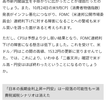
高市新内閣誕生を手掛かりに広がったことが理由だったの
でしょう。また、10月24日の米9月CPI（消費者物価指数）
発表がインフレ悪化につながり、FOMC（米連邦公開市場委
員会）連続利下げに対する障害になることへの警戒も米ド
ル買いを誘った面があると考えられます。
ただし、CPIは予想より少し弱い結果となり、FOMC連続利
下げの障害になる懸念は低下しました。これを受けて、米
ドル／円はこの間の高値、153.2円の更新に至りませんでし
た。では、これにより、いわゆる「二番天井」確認で米ド
ル高・円安はほぼ終わったということになるのでしょう
か。
「日本の長期金利上昇＝円安」は一段落の可能性も＝消
費税減税シナリオは消えた