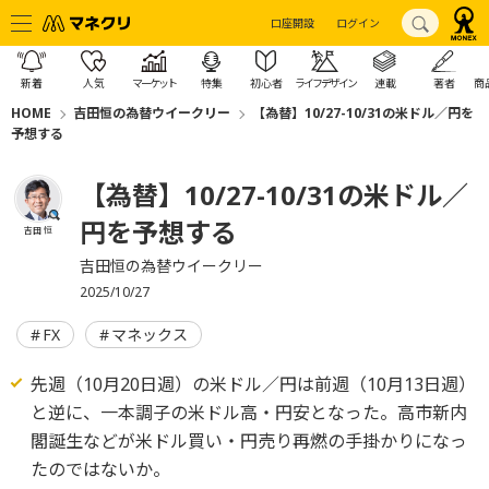
口座開設
ログイン
新着
人気
マーケット
特集
初心者
ライフデザイン
連載
著者
商
HOME
吉田恒の為替ウイークリー
【為替】10/27-10/31の米ドル／円を
予想する
【為替】10/27-10/31の米ドル／
円を予想する
吉田 恒
吉田恒の為替ウイークリー
2025/10/27
FX
マネックス
先週（10月20日週）の米ドル／円は前週（10月13日週）
と逆に、一本調子の米ドル高・円安となった。高市新内
閣誕生などが米ドル買い・円売り再燃の手掛かりになっ
たのではないか。