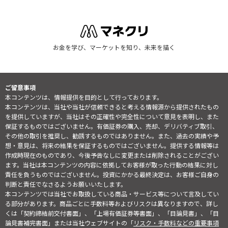
お金を学び、マーケットを知り、未来を描く
ご留意事項
本コンテンツは、情報提供を目的として行っております。
本コンテンツは、当社や当社が信頼できると考える情報源から提供されたもの
を提供していますが、当社はその正確性や完全性について意見を表明し、また
保証するものではございません。有価証券の購入、売却、デリバティブ取引、
その他の取引を推奨し、勧誘するものではありません。また、過去の実績や予
想・意見は、将来の結果を保証するものではございません。提供する情報等は
作成時現在のものであり、今後予告なしに変更または削除されることがござい
ます。当社は本コンテンツの内容に依拠してお客様が取った行動の結果に対し
責任を負うものではございません。投資にかかる最終決定は、お客様ご自身の
判断と責任でなさるようお願いいたします。
本コンテンツでは当社でお取扱している商品・サービス等について言及してい
る部分があります。商品ごとに手数料等およびリスクは異なりますので、詳し
くは「契約締結前交付書面」、「上場有価証券等書面」、「目論見書」、「目
論見書補完書面」または当社ウェブサイトの「
リスク・手数料などの重要事項