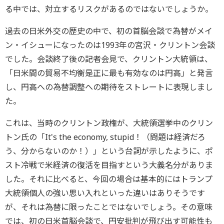
る中では、対立するリスクがあるのではないでしょうか。
過去の日米外交の歴史の中で、初の首脳会談で為替がメイ
ン・イシューになったのは1993年の宮沢・クリントン会談
でした。会談終了後の記者会見で、クリントン大統領は、
「日米間の貿易不均衡是正に最も有効なのは円高」と発言
し、円高への為替調整への期待をストレートに表現しまし
た。
これは、当時のクリントン政権が、大統領選挙中のクリン
トン氏の「It's the economy, stupid！（問題は経済だろ
う、分からないのか！）」という台詞が示したように、ポ
スト冷戦で米経済の復活を目指すという大義名分がありま
した。それに比べると、今回の場合は基本的にはトランプ
大統領個人の強い思い入れといった違いはありそうです
が、それは為替に限ったことではないでしょう。その意味
では、初の日米首脳会談で、円安批判が飛び出す可能性も