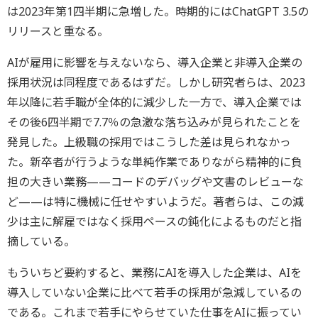
は2023年第1四半期に急増した。時期的にはChatGPT 3.5の
リリースと重なる。
AIが雇用に影響を与えないなら、導入企業と非導入企業の
採用状況は同程度であるはずだ。しかし研究者らは、2023
年以降に若手職が全体的に減少した一方で、導入企業では
その後6四半期で7.7％の急激な落ち込みが見られたことを
発見した。上級職の採用ではこうした差は見られなかっ
た。新卒者が行うような単純作業でありながら精神的に負
担の大きい業務——コードのデバッグや文書のレビューな
ど——は特に機械に任せやすいようだ。著者らは、この減
少は主に解雇ではなく採用ペースの鈍化によるものだと指
摘している。
もういちど要約すると、業務にAIを導入した企業は、AIを
導入していない企業に比べて若手の採用が急減しているの
である。これまで若手にやらせていた仕事をAIに振ってい