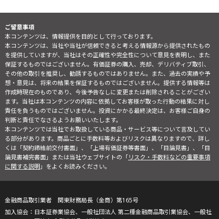
ご留意事項
本コンテンツは、情報提供を目的として行っております。
本コンテンツは、当社や当社が信頼できると考える情報源から提供されたもの
を提供していますが、当社はその正確性や完全性について意見を表明し、また
保証するものではございません。有価証券の購入、売却、デリバティブ取引、
その他の取引を推奨し、勧誘するものではありません。また、過去の実績や予
想・意見は、将来の結果を保証するものではございません。提供する情報等は
作成時現在のものであり、今後予告なしに変更または削除されることがござい
ます。当社は本コンテンツの内容に依拠してお客様が取った行動の結果に対し
責任を負うものではございません。投資にかかる最終決定は、お客様ご自身の
判断と責任でなさるようお願いいたします。
本コンテンツでは当社でお取扱している商品・サービス等について言及してい
る部分があります。商品ごとに手数料等およびリスクは異なりますので、詳し
くは「契約締結前交付書面」、「上場有価証券等書面」、「目論見書」、「目
論見書補完書面」または当社ウェブサイトの「
リスク・手数料などの重要事項
に関する説明
」をよくお読みください。
金融商品取引業者 関東財務局長（金商）第165号
日本証券業協会、一般社団法人 第二種金融商品取引業協会、一般社