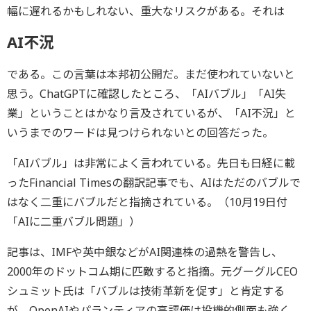
幅に遅れるかもしれない、重大なリスクがある。それは
AI不況
である。この言葉は本邦初公開だ。まだ使われていないと
思う。ChatGPTに確認したところ、「AIバブル」「AI失
業」ということはかなり言及されているが、「AI不況」と
いうまでのワードは見つけられないとの回答だった。
「AIバブル」は非常によく言われている。先日も日経に載
ったFinancial Timesの翻訳記事でも、AIはただのバブルで
はなく二重にバブルだと指摘されている。（10月19日付
「AIに二重バブル問題」）
記事は、IMFや英中銀などがAI関連株の過熱を警告し、
2000年のドットコム期に匹敵すると指摘。元グーグルCEO
シュミット氏は「バブルは技術革新を促す」と肯定する
が、OpenAIやパランティアの高評価は投機的側面も強く、