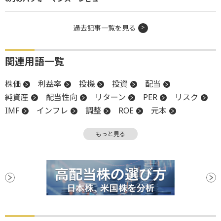
過去記事一覧を見る
関連用語一覧
株価
利益率
投機
投資
配当
純資産
配当性向
リターン
PER
リスク
IMF
インフレ
調整
ROE
元本
資本コスト
CEO
上場
生成AI
バブル
もっと見る
バリュエーション
PBR
複利