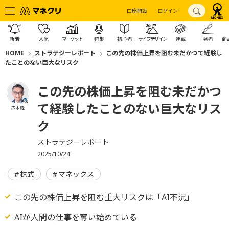
口座開設
ログイン
新着
人気
マーケット
特集
初心者
ライフデザイン
連載
著者
商
HOME
ストラテジーレポート
この先の株価上昇を阻む未だかつて経験し
たことのない巨大なリスク
この先の株価上昇を阻む未だかつ
て経験したことのない巨大なリス
広木 隆
ク
ストラテジーレポート
2025/10/24
株式
マネックス
この先の株価上昇を阻む重大リスクは「AI不況」
AIが人間の仕事を奪い始めている