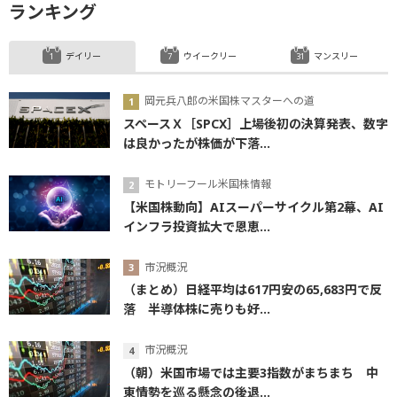
ランキング
デイリー
ウイークリー
マンスリー
岡元兵八郎の米国株マスターへの道
スペースＸ［SPCX］上場後初の決算発表、数字
は良かったが株価が下落...
モトリーフール米国株情報
【米国株動向】AIスーパーサイクル第2幕、AI
インフラ投資拡大で恩恵...
市況概況
（まとめ）日経平均は617円安の65,683円で反
落 半導体株に売りも好...
市況概況
（朝）米国市場では主要3指数がまちまち 中
東情勢を巡る懸念の後退...