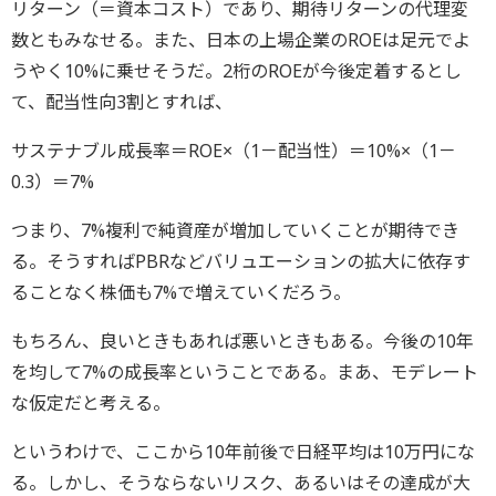
リターン（＝資本コスト）であり、期待リターンの代理変
数ともみなせる。また、日本の上場企業のROEは足元でよ
うやく10%に乗せそうだ。2桁のROEが今後定着するとし
て、配当性向3割とすれば、
サステナブル成長率＝ROE×（1－配当性）＝10%×（1－
0.3）＝7%
つまり、7%複利で純資産が増加していくことが期待でき
る。そうすればPBRなどバリュエーションの拡大に依存す
ることなく株価も7%で増えていくだろう。
もちろん、良いときもあれば悪いときもある。今後の10年
を均して7%の成長率ということである。まあ、モデレート
な仮定だと考える。
というわけで、ここから10年前後で日経平均は10万円にな
る。しかし、そうならないリスク、あるいはその達成が大