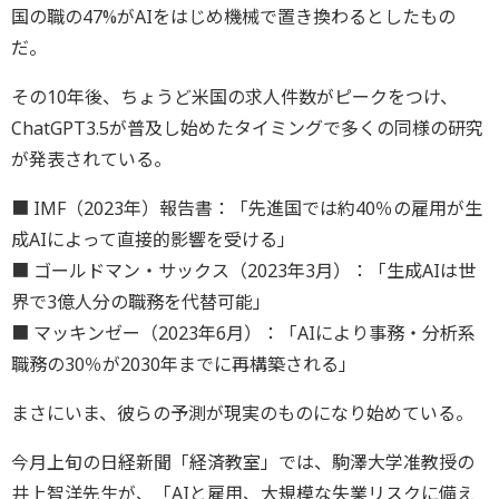
国の職の47%がAIをはじめ機械で置き換わるとしたもの
だ。
その10年後、ちょうど米国の求人件数がピークをつけ、
ChatGPT3.5が普及し始めたタイミングで多くの同様の研究
が発表されている。
■ IMF（2023年）報告書：「先進国では約40％の雇用が生
成AIによって直接的影響を受ける」
■ ゴールドマン・サックス（2023年3月）：「生成AIは世
界で3億人分の職務を代替可能」
■ マッキンゼー（2023年6月）：「AIにより事務・分析系
職務の30％が2030年までに再構築される」
まさにいま、彼らの予測が現実のものになり始めている。
今月上旬の日経新聞「経済教室」では、駒澤大学准教授の
井上智洋先生が、「AIと雇用、大規模な失業リスクに備え