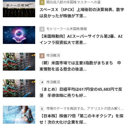
岡元兵八郎の米国株マスターへの道
スペースＸ［SPCX］上場後初の決算発表、数字
は良かったが株価が下落...
モトリーフール米国株情報
【米国株動向】AIスーパーサイクル第2幕、AI
インフラ投資拡大で恩恵...
市況概況
（朝）米国市場では主要3指数がまちまち 中
東情勢を巡る懸念の後退...
市況概況
（まとめ）日経平均は617円安の65,683円で反
落 半導体株に売りも好...
市場のテーマを再訪する。アナリストが読み解くテーマの本質
【日本株】株価77倍「第二のキオクシア」を探
せ！次の大化け企業を探...