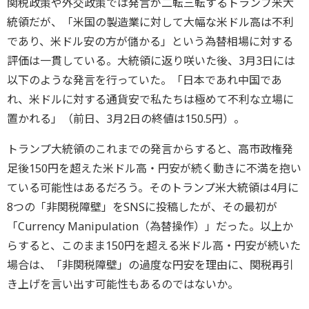
関税政策や外交政策では発言が二転三転するトランプ米大
統領だが、「米国の製造業に対して大幅な米ドル高は不利
であり、米ドル安の方が儲かる」という為替相場に対する
評価は一貫している。大統領に返り咲いた後、3月3日には
以下のような発言を行っていた。「日本であれ中国であ
れ、米ドルに対する通貨安で私たちは極めて不利な立場に
置かれる」（前日、3月2日の終値は150.5円）。
トランプ大統領のこれまでの発言からすると、高市政権発
足後150円を超えた米ドル高・円安が続く動きに不満を抱い
ている可能性はあるだろう。そのトランプ米大統領は4月に
8つの「非関税障壁」をSNSに投稿したが、その最初が
「Currency Manipulation（為替操作）」だった。以上か
らすると、このまま150円を超える米ドル高・円安が続いた
場合は、「非関税障壁」の過度な円安を理由に、関税再引
き上げを言い出す可能性もあるのではないか。