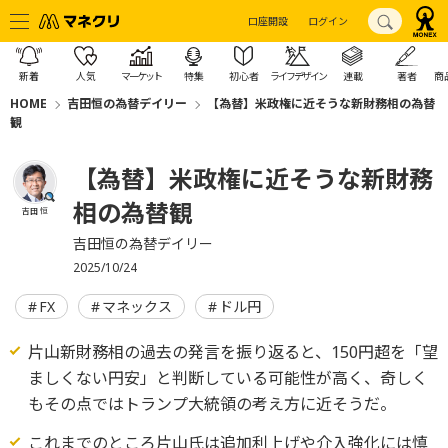
口座開設
ログイン
新着
人気
マーケット
特集
初心者
ライフデザイン
連載
著者
商
HOME
吉田恒の為替デイリー
【為替】米政権に近そうな新財務相の為替
観
【為替】米政権に近そうな新財務
相の為替観
吉田 恒
吉田恒の為替デイリー
2025/10/24
FX
マネックス
ドル円
片山新財務相の過去の発言を振り返ると、150円超を「望
ましくない円安」と判断している可能性が高く、奇しく
もその点ではトランプ大統領の考え方に近そうだ。
これまでのところ片山氏は追加利上げや介入強化には慎