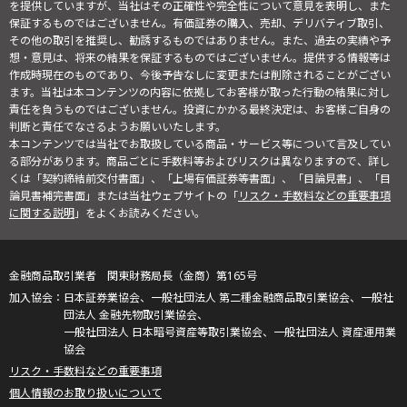
を提供していますが、当社はその正確性や完全性について意見を表明し、また
保証するものではございません。有価証券の購入、売却、デリバティブ取引、
その他の取引を推奨し、勧誘するものではありません。また、過去の実績や予
想・意見は、将来の結果を保証するものではございません。提供する情報等は
作成時現在のものであり、今後予告なしに変更または削除されることがござい
ます。当社は本コンテンツの内容に依拠してお客様が取った行動の結果に対し
責任を負うものではございません。投資にかかる最終決定は、お客様ご自身の
判断と責任でなさるようお願いいたします。
本コンテンツでは当社でお取扱している商品・サービス等について言及してい
る部分があります。商品ごとに手数料等およびリスクは異なりますので、詳し
くは「契約締結前交付書面」、「上場有価証券等書面」、「目論見書」、「目
論見書補完書面」または当社ウェブサイトの「
リスク・手数料などの重要事項
に関する説明
」をよくお読みください。
金融商品取引業者 関東財務局長（金商）第165号
日本証券業協会、一般社団法人 第二種金融商品取引業協会、一般社
団法人 金融先物取引業協会、
一般社団法人 日本暗号資産等取引業協会、一般社団法人 資産運用業
協会
リスク・手数料などの重要事項
個人情報のお取り扱いについて