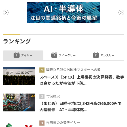
ランキング
デイリー
ウイークリー
マンスリー
岡元兵八郎の米国株マスターへの道
スペースＸ［SPCX］上場後初の決算発表、数字
は良かったが株価が下落...
市況概況
（まとめ）日経平均は2,342円高の66,300円で
大幅続伸 AI・半導体銘...
吉田恒の為替デイリー