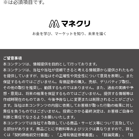
※は必須項目です。
お金を学び、マーケットを知り、未来を描く
ご留意事項
本コンテンツは、情報提供を目的として行っております。
本コンテンツは、当社や当社が信頼できると考える情報源から提供されたもの
を提供していますが、当社はその正確性や完全性について意見を表明し、また
保証するものではございません。有価証券の購入、売却、デリバティブ取引、
その他の取引を推奨し、勧誘するものではありません。また、過去の実績や予
想・意見は、将来の結果を保証するものではございません。提供する情報等は
作成時現在のものであり、今後予告なしに変更または削除されることがござい
ます。当社は本コンテンツの内容に依拠してお客様が取った行動の結果に対し
責任を負うものではございません。投資にかかる最終決定は、お客様ご自身の
判断と責任でなさるようお願いいたします。
本コンテンツでは当社でお取扱している商品・サービス等について言及してい
る部分があります。商品ごとに手数料等およびリスクは異なりますので、詳し
くは「契約締結前交付書面」、「上場有価証券等書面」、「目論見書」、「目