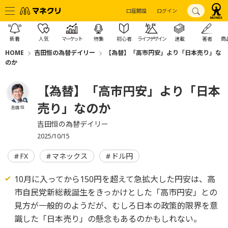
口座開設
ログイン
新着
人気
マーケット
特集
初心者
ライフデザイン
連載
著者
商
HOME
吉田恒の為替デイリー
【為替】「高市円安」より「日本売り」な
のか
【為替】「高市円安」より「日本
売り」なのか
吉田 恒
吉田恒の為替デイリー
2025/10/15
FX
マネックス
ドル円
10月に入ってから150円を超えて急拡大した円安は、高
市自民党新総裁誕生をきっかけとした「高市円安」との
見方が一般的のようだが、むしろ日本の政策的限界を意
識した「日本売り」の懸念もあるのかもしれない。