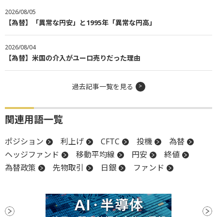
2026/08/05
【為替】「異常な円安」と1995年「異常な円高」
2026/08/04
【為替】米国の介入がユーロ売りだった理由
過去記事一覧を見る
関連用語一覧
ポジション
利上げ
CFTC
投機
為替
ヘッジファンド
移動平均線
円安
終値
為替政策
先物取引
日銀
ファンド