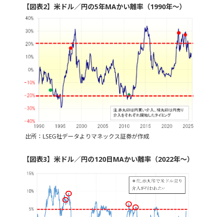
【図表2】米ドル／円の5年MAかい離率（1990年～）
出所：LSEG社データよりマネックス証券が作成
【図表3】米ドル／円の120日MAかい離率（2022年～）