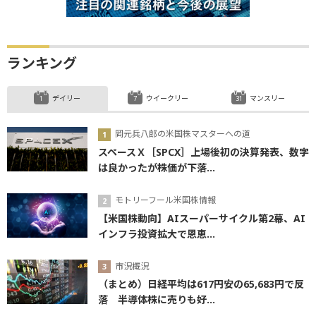
ランキング
デイリー
ウイークリー
マンスリー
岡元兵八郎の米国株マスターへの道
スペースＸ［SPCX］上場後初の決算発表、数字
は良かったが株価が下落...
モトリーフール米国株情報
【米国株動向】AIスーパーサイクル第2幕、AI
インフラ投資拡大で恩恵...
市況概況
（まとめ）日経平均は617円安の65,683円で反
落 半導体株に売りも好...