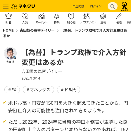
口座開設
ログイン
新着
人気
マーケット
特集
初心者
ライフデザイン
連載
著者
商
HOME
吉田恒の為替デイリー
【為替】トランプ政権で介入方針変更はあ
るか
【為替】トランプ政権で介入方針
変更はあるか
吉田 恒
吉田恒の為替デイリー
2025/10/14
FX
マネックス
ドル円
米ドル高・円安が150円を大きく超えてきたことから、円
安阻止介入の可能性も注目されてきたようだ。
ただし2022年、2024年に当時の神田財務官が主導した際
の円安阻止介入のパターンと変わらないのであれば、162