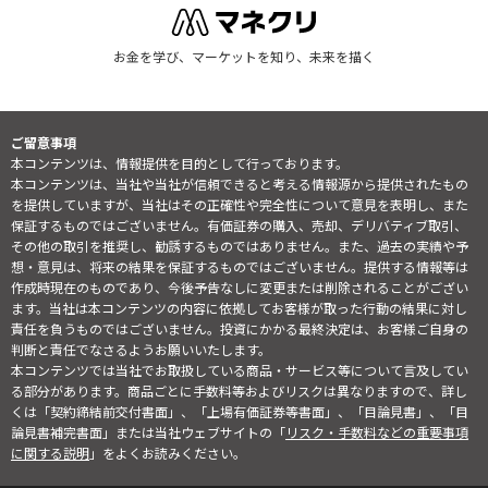
お金を学び、マーケットを知り、未来を描く
ご留意事項
本コンテンツは、情報提供を目的として行っております。
本コンテンツは、当社や当社が信頼できると考える情報源から提供されたもの
を提供していますが、当社はその正確性や完全性について意見を表明し、また
保証するものではございません。有価証券の購入、売却、デリバティブ取引、
その他の取引を推奨し、勧誘するものではありません。また、過去の実績や予
想・意見は、将来の結果を保証するものではございません。提供する情報等は
作成時現在のものであり、今後予告なしに変更または削除されることがござい
ます。当社は本コンテンツの内容に依拠してお客様が取った行動の結果に対し
責任を負うものではございません。投資にかかる最終決定は、お客様ご自身の
判断と責任でなさるようお願いいたします。
本コンテンツでは当社でお取扱している商品・サービス等について言及してい
る部分があります。商品ごとに手数料等およびリスクは異なりますので、詳し
くは「契約締結前交付書面」、「上場有価証券等書面」、「目論見書」、「目
論見書補完書面」または当社ウェブサイトの「
リスク・手数料などの重要事項
に関する説明
」をよくお読みください。