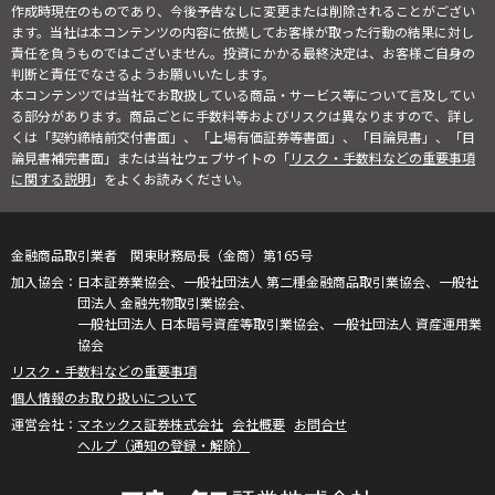
作成時現在のものであり、今後予告なしに変更または削除されることがござい
ます。当社は本コンテンツの内容に依拠してお客様が取った行動の結果に対し
責任を負うものではございません。投資にかかる最終決定は、お客様ご自身の
判断と責任でなさるようお願いいたします。
本コンテンツでは当社でお取扱している商品・サービス等について言及してい
る部分があります。商品ごとに手数料等およびリスクは異なりますので、詳し
くは「契約締結前交付書面」、「上場有価証券等書面」、「目論見書」、「目
論見書補完書面」または当社ウェブサイトの「
リスク・手数料などの重要事項
に関する説明
」をよくお読みください。
金融商品取引業者 関東財務局長（金商）第165号
日本証券業協会、一般社団法人 第二種金融商品取引業協会、一般社
団法人 金融先物取引業協会、
一般社団法人 日本暗号資産等取引業協会、一般社団法人 資産運用業
協会
リスク・手数料などの重要事項
個人情報のお取り扱いについて
マネックス証券株式会社
会社概要
お問合せ
ヘルプ（通知の登録・解除）