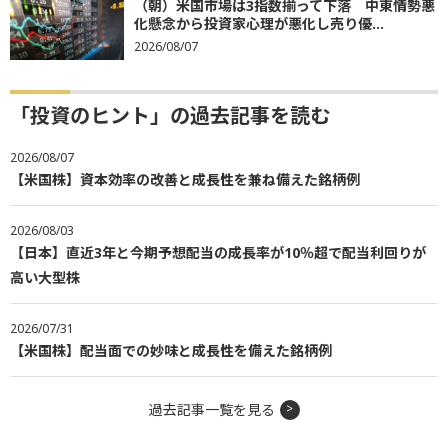
（朝）米国市場は3指数揃って下落 中東情勢悪
化懸念から投資家心理が悪化し売り優...
2026/08/07
「投資のヒント」の過去記事を読む
2026/08/07
【米国株】資本効率の改善と成長性を兼ね備えた銘柄例
2026/08/03
【日本】直近3年と今期予想配当の成長率が10％超で配当利回りが
高い大型株
2026/07/31
【米国株】配当面での妙味と成長性を備えた銘柄例
過去記事一覧を見る