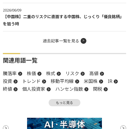
2026/06/09
【中国株】二重のリスクに直面する中国株、じっくり「優良銘柄」
を狙う時
過去記事一覧を見る
関連用語一覧
騰落率
株価
株式
リスク
高値
投資
トレンド
移動平均線
米国株
IR
終値
個人投資家
ハンセン指数
関税
材料
資金調達
バブル
パフォーマンス
もっと見る
利下げ