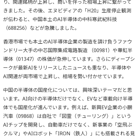
り、関連銘柄が上昇し、商いを伴った相場上昇に繋がって
きました。その後、エヌビディアの「H20」生産停止観測
が伝わると、中国本土のAI半導体の中科寒武紀科技
（688256）などが急騰しました。
香港市場でも本土のAI半導体企業の製造を請け負うファウ
ンドリー大手の中芯国際集成電路製造 （00981）や華虹半
導体（01347）の株価が急伸しています。さらにディープシ
ークが最新AIをリリースしたニュースも重なり、半導体や
AI関連が両市場で上昇し、相場を勢い付かせています。
中国の半導体の国産化については、興味深いテーマだと思
います。AI向けの半導体だけでなく、EVなど車載向け半導
体でも国産化が進んでいます。例えば、新興EV企業の小鵬
汽車（09868）は自社で「図霊（チューリング）」という
AIチップを開発し、自動車だけでなく、新事業の「空飛ぶ
クルマ」やAIロボット「IRON（鉄人）」にも搭載される見