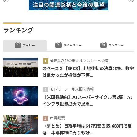
ランキング
デイリー
ウイークリー
マンスリー
岡元兵八郎の米国株マスターへの道
スペースＸ［SPCX］上場後初の決算発表、数字
は良かったが株価が下落...
モトリーフール米国株情報
【米国株動向】AIスーパーサイクル第2幕、AI
インフラ投資拡大で恩恵...
市況概況
（まとめ）日経平均は617円安の65,683円で反
落 半導体株に売りも好...