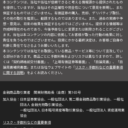
本コンテンツは、当社や当社が信頼できると考える情報源から提供されたもの
を提供していますが、当社はその正確性や完全性について意見を表明し、また
保証するものではございません。有価証券の購入、売却、デリバティブ取引、
その他の取引を推奨し、勧誘するものではありません。また、過去の実績や予
想・意見は、将来の結果を保証するものではございません。提供する情報等は
作成時現在のものであり、今後予告なしに変更または削除されることがござい
ます。当社は本コンテンツの内容に依拠してお客様が取った行動の結果に対し
責任を負うものではございません。投資にかかる最終決定は、お客様ご自身の
判断と責任でなさるようお願いいたします。
本コンテンツでは当社でお取扱している商品・サービス等について言及してい
る部分があります。商品ごとに手数料等およびリスクは異なりますので、詳し
くは「契約締結前交付書面」、「上場有価証券等書面」、「目論見書」、「目
論見書補完書面」または当社ウェブサイトの「
リスク・手数料などの重要事項
に関する説明
」をよくお読みください。
金融商品取引業者 関東財務局長（金商）第165号
日本証券業協会、一般社団法人 第二種金融商品取引業協会、一般社
団法人 金融先物取引業協会、
一般社団法人 日本暗号資産等取引業協会、一般社団法人 資産運用業
協会
リスク・手数料などの重要事項