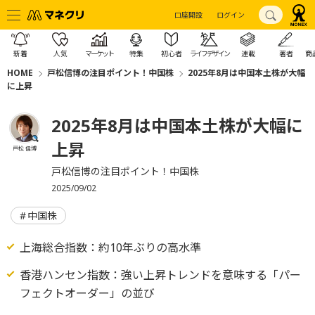
口座開設
ログイン
新着
人気
マーケット
特集
初心者
ライフデザイン
連載
著者
商
HOME
戸松信博の注目ポイント！中国株
2025年8月は中国本土株が大幅
に上昇
2025年8月は中国本土株が大幅に
上昇
戸松 信博
戸松信博の注目ポイント！中国株
2025/09/02
中国株
上海総合指数：約10年ぶりの高水準
香港ハンセン指数：強い上昇トレンドを意味する「パー
フェクトオーダー」の並び