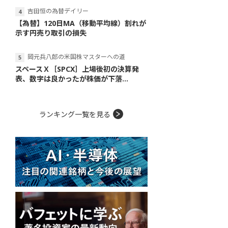
吉田恒の為替デイリー
【為替】120日MA（移動平均線）割れが
示す円売り取引の損失
岡元兵八郎の米国株マスターへの道
スペースＸ［SPCX］上場後初の決算発
表、数字は良かったが株価が下落...
ランキング一覧を見る