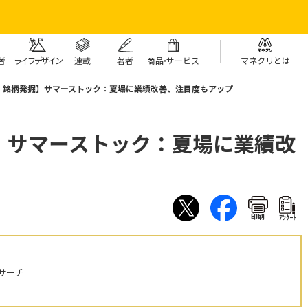
者
ライフデザイン
連載
著者
商
品・
サービス
マネクリとは
：銘柄発掘】サマーストック：夏場に業績改善、注目度もアップ
】サマーストック：夏場に業績改
印刷
ｱﾝｹｰﾄ
サーチ