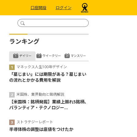
口座開設
ログイン
ランキング
デイリー
ウイークリー
マンスリー
マネックス人生100年デザイン
「墓じまい」には期限がある？墓じまい
の流れとかかる費用を解説
米国株、業界動向と銘柄解説
【米国株：銘柄発掘】業績上振れ5銘柄、
パランティア・テクノロジー...
ストラテジーレポート
半導体株の調整は底値をつけたか