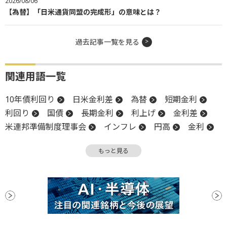
2026/08/06
【為替】「日米通貨同盟の完成形」の意味とは？
過去記事一覧を見る
関連用語一覧
10年債利回り
日米金利差
為替
短期金利
利回り
国債
長期金利
利上げ
金利差
米連邦準備制度理事会
インフレ
円高
金利
米国株
金融政策
FRB
関税
日銀
もっと見る
利下げ