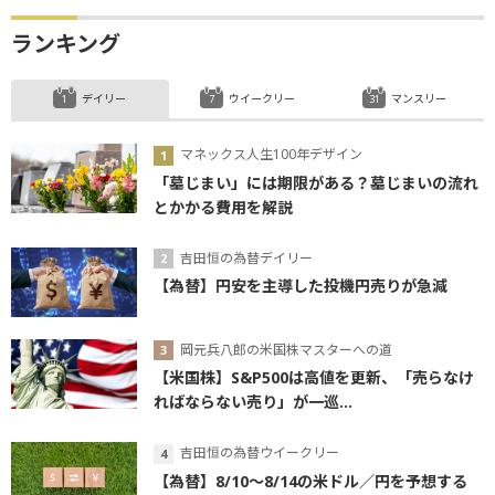
ランキング
デイリー
ウイークリー
マンスリー
マネックス人生100年デザイン
「墓じまい」には期限がある？墓じまいの流れ
とかかる費用を解説
吉田恒の為替デイリー
【為替】円安を主導した投機円売りが急減
岡元兵八郎の米国株マスターへの道
【米国株】S&P500は高値を更新、「売らなけ
ればならない売り」が一巡...
吉田恒の為替ウイークリー
【為替】8/10～8/14の米ドル／円を予想する