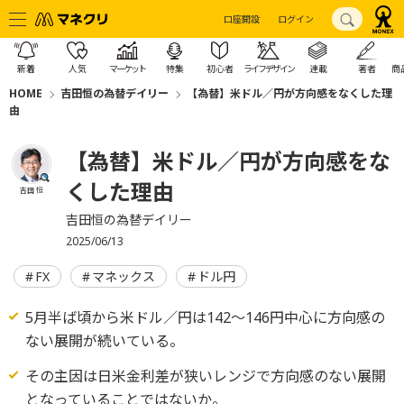
口座開設
ログイン
新着
人気
マーケット
特集
初心者
ライフデザイン
連載
著者
商
HOME
吉田恒の為替デイリー
【為替】米ドル／円が方向感をなくした理
由
【為替】米ドル／円が方向感をな
くした理由
吉田 恒
吉田恒の為替デイリー
2025/06/13
FX
マネックス
ドル円
5月半ば頃から米ドル／円は142～146円中心に方向感の
ない展開が続いている。
その主因は日米金利差が狭いレンジで方向感のない展開
となっていることではないか。