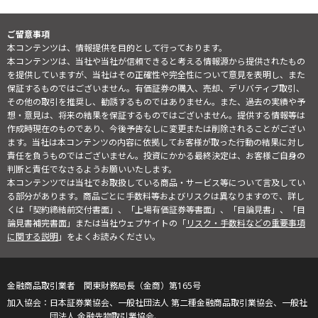
ご留意事項
本コンテンツは、情報提供を目的として行っております。
本コンテンツは、当社や当社が信頼できると考える情報源から提供されたもの
を提供していますが、当社はその正確性や完全性について意見を表明し、また
保証するものではございません。有価証券の購入、売却、デリバティブ取引、
その他の取引を推奨し、勧誘するものではありません。また、過去の実績や予
想・意見は、将来の結果を保証するものではございません。提供する情報等は
作成時現在のものであり、今後予告なしに変更または削除されることがござい
ます。当社は本コンテンツの内容に依拠してお客様が取った行動の結果に対し
責任を負うものではございません。投資にかかる最終決定は、お客様ご自身の
判断と責任でなさるようお願いいたします。
本コンテンツでは当社でお取扱している商品・サービス等について言及してい
る部分があります。商品ごとに手数料等およびリスクは異なりますので、詳し
くは「契約締結前交付書面」、「上場有価証券等書面」、「目論見書」、「目
論見書補完書面」または当社ウェブサイトの「
リスク・手数料などの重要事項
に関する説明
」をよくお読みください。
金融商品取引業者 関東財務局長（金商）第165号
日本証券業協会、一般社団法人 第二種金融商品取引業協会、一般社
団法人 金融先物取引業協会、