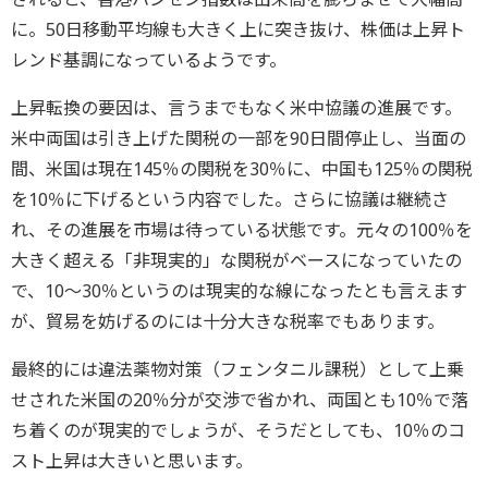
に。50日移動平均線も大きく上に突き抜け、株価は上昇ト
レンド基調になっているようです。
上昇転換の要因は、言うまでもなく米中協議の進展です。
米中両国は引き上げた関税の一部を90日間停止し、当面の
間、米国は現在145％の関税を30％に、中国も125％の関税
を10％に下げるという内容でした。さらに協議は継続さ
れ、その進展を市場は待っている状態です。元々の100％を
大きく超える「非現実的」な関税がベースになっていたの
で、10～30％というのは現実的な線になったとも言えます
が、貿易を妨げるのには十分大きな税率でもあります。
最終的には違法薬物対策（フェンタニル課税）として上乗
せされた米国の20％分が交渉で省かれ、両国とも10％で落
ち着くのが現実的でしょうが、そうだとしても、10％のコ
スト上昇は大きいと思います。