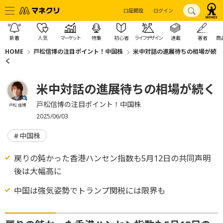
口座開設
ログイン
新着
人気
マーケット
特集
初心者
ライフデザイン
連載
著者
商
HOME
戸松信博の注目ポイント！中国株
米中対話の進展待ちの相場が続
く
米中対話の進展待ちの相場が続く
戸松信博の注目ポイント！中国株
戸松 信博
2025/06/03
中国株
戻りの鈍かった香港ハンセン指数も5月12日の共同声明
後は大幅高に
中国は強気姿勢でトランプ関税には限界も