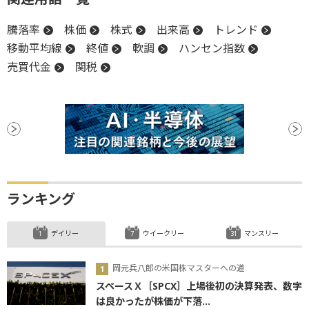
騰落率
株価
株式
出来高
トレンド
移動平均線
終値
軟調
ハンセン指数
売買代金
関税
ランキング
デイリー
ウイークリー
マンスリー
岡元兵八郎の米国株マスターへの道
スペースＸ［SPCX］上場後初の決算発表、数字
は良かったが株価が下落...