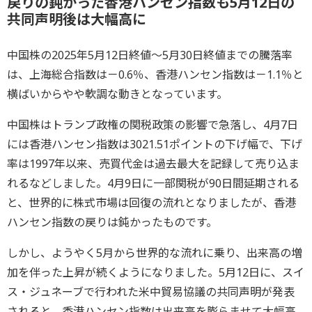
戻りの鈍かった香港ハンセン指数も5月12日の
共同声明後は大幅高に
中国株の2025年5月12日終値～5月30日終値までの騰落率
は、上海総合指数は－0.6％、香港ハンセン指数は－1.1％と
横ばいからやや軟調な動きとなっています。
中国株はトランプ政権の関税政策の影響で急落し、4月7日
には香港ハンセン指数は3021.51ポイントの下げ幅で、下げ
率は1997年以来、売買代金は過去最大を記録して売り込ま
れるなどしました。4月9日に一部関税が90日間延期される
と、世界的に株式市場は回復の流れとなりましたが、香港
ハンセン指数の戻りは鈍かったものです。
しかし、ようやく5月から世界的な流れに乗り、出来高の増
加を伴った上昇が続くようになりました。5月12日に、スイ
ス・ジュネーブで行われた米中貿易協議の共同声明が発表
されると、香港ハンセン指数は出来高を膨らませて大幅高