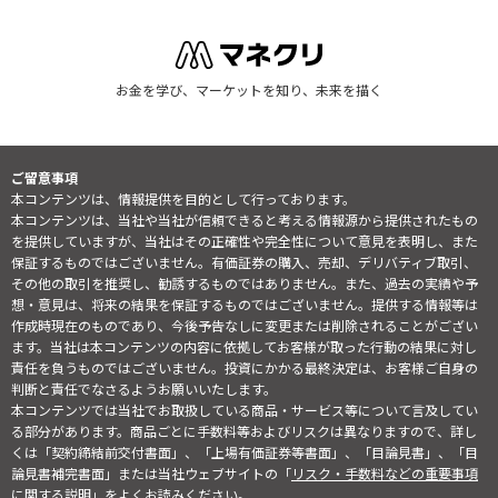
お金を学び、マーケットを知り、未来を描く
ご留意事項
本コンテンツは、情報提供を目的として行っております。
本コンテンツは、当社や当社が信頼できると考える情報源から提供されたもの
を提供していますが、当社はその正確性や完全性について意見を表明し、また
保証するものではございません。有価証券の購入、売却、デリバティブ取引、
その他の取引を推奨し、勧誘するものではありません。また、過去の実績や予
想・意見は、将来の結果を保証するものではございません。提供する情報等は
作成時現在のものであり、今後予告なしに変更または削除されることがござい
ます。当社は本コンテンツの内容に依拠してお客様が取った行動の結果に対し
責任を負うものではございません。投資にかかる最終決定は、お客様ご自身の
判断と責任でなさるようお願いいたします。
本コンテンツでは当社でお取扱している商品・サービス等について言及してい
る部分があります。商品ごとに手数料等およびリスクは異なりますので、詳し
くは「契約締結前交付書面」、「上場有価証券等書面」、「目論見書」、「目
論見書補完書面」または当社ウェブサイトの「
リスク・手数料などの重要事項
に関する説明
」をよくお読みください。