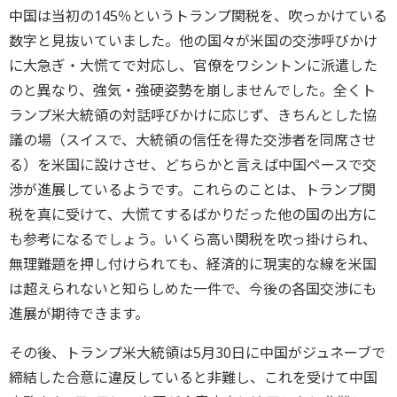
中国は当初の145％というトランプ関税を、吹っかけている
数字と見抜いていました。他の国々が米国の交渉呼びかけ
に大急ぎ・大慌てで対応し、官僚をワシントンに派遣した
のと異なり、強気・強硬姿勢を崩しませんでした。全くト
ランプ米大統領の対話呼びかけに応じず、きちんとした協
議の場（スイスで、大統領の信任を得た交渉者を同席させ
る）を米国に設けさせ、どちらかと言えば中国ペースで交
渉が進展しているようです。これらのことは、トランプ関
税を真に受けて、大慌てするばかりだった他の国の出方に
も参考になるでしょう。いくら高い関税を吹っ掛けられ、
無理難題を押し付けられても、経済的に現実的な線を米国
は超えられないと知らしめた一件で、今後の各国交渉にも
進展が期待できます。
その後、トランプ米大統領は5月30日に中国がジュネーブで
締結した合意に違反していると非難し、これを受けて中国