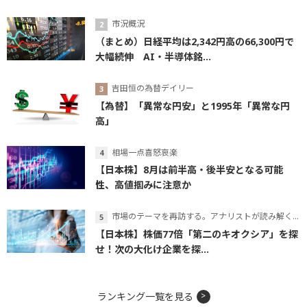
市況概況
（まとめ）日経平均は2,342円高の66,300円で
大幅続伸 AI・半導体銘...
吉田恒の為替デイリー
【為替】「異常な円安」と1995年「異常な円
高」
相場一点喜怒哀楽
【日本株】8月は前半高・後半安となる可能
性、高値掴みに注意か
市場のテーマを再訪する。アナリストが読み解くテーマの本質
【日本株】株価77倍「第二のキオクシア」を探
せ！次の大化け企業を探...
ランキング一覧を見る