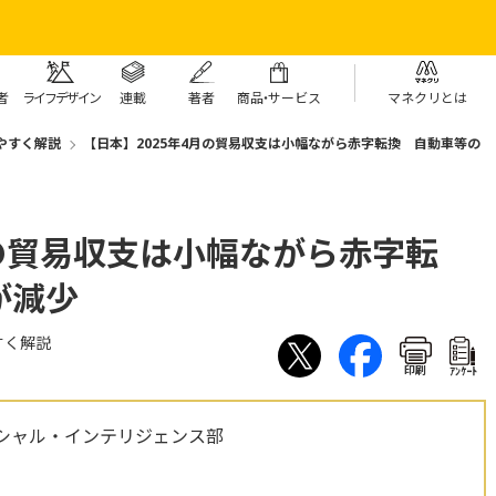
者
ライフデザイン
連載
著者
商
品・
サービス
マネクリとは
やすく解説
【日本】2025年4月の貿易収支は小幅ながら赤字転換 自動車等の
月の貿易収支は小幅ながら赤字転
が減少
すく解説
印刷
ｱﾝｹｰﾄ
シャル・インテリジェンス部