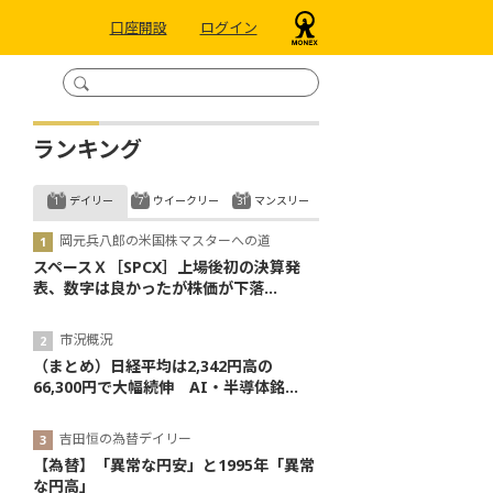
口座開設
ログイン
ランキング
デイリー
ウイークリー
マンスリー
岡元兵八郎の米国株マスターへの道
スペースＸ［SPCX］上場後初の決算発
表、数字は良かったが株価が下落...
市況概況
（まとめ）日経平均は2,342円高の
66,300円で大幅続伸 AI・半導体銘...
吉田恒の為替デイリー
【為替】「異常な円安」と1995年「異常
な円高」