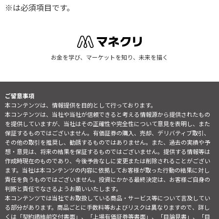
※は必須項目です。
お金を学び、マーケットを知り、未来を描く
ご留意事項
本コンテンツは、情報提供を目的として行っております。
本コンテンツは、当社や当社が信頼できると考える情報源から提供されたもの
を提供していますが、当社はその正確性や完全性について意見を表明し、また
保証するものではございません。有価証券の購入、売却、デリバティブ取引、
その他の取引を推奨し、勧誘するものではありません。また、過去の実績や予
想・意見は、将来の結果を保証するものではございません。提供する情報等は
作成時現在のものであり、今後予告なしに変更または削除されることがござい
ます。当社は本コンテンツの内容に依拠してお客様が取った行動の結果に対し
責任を負うものではございません。投資にかかる最終決定は、お客様ご自身の
判断と責任でなさるようお願いいたします。
本コンテンツでは当社でお取扱している商品・サービス等について言及してい
る部分があります。商品ごとに手数料等およびリスクは異なりますので、詳し
くは「契約締結前交付書面」、「上場有価証券等書面」、「目論見書」、「目