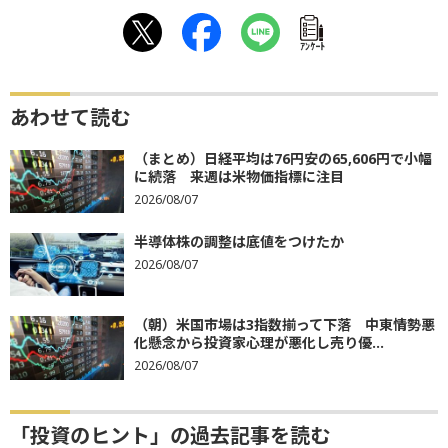
ｱﾝｹｰﾄ
あわせて読む
（まとめ）日経平均は76円安の65,606円で小幅
に続落 来週は米物価指標に注目
2026/08/07
半導体株の調整は底値をつけたか
2026/08/07
（朝）米国市場は3指数揃って下落 中東情勢悪
化懸念から投資家心理が悪化し売り優...
2026/08/07
「投資のヒント」の過去記事を読む