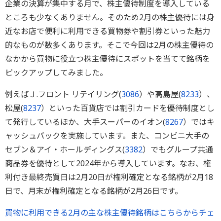
企業の決算が集中する月で、株主優待制度を導入している
ところも少なくありません。そのため2月の株主優待には身
近なお店で便利に利用できる買物券や割引券といった魅力
的なものが数多くあります。そこで今回は2月の株主優待の
なかから買物に役立つ株主優待にスポットを当てて銘柄を
ピックアップしてみました。
例えばＪ.フロント リテイリング(
3086
）や高島屋(
8233
）、
松屋(
8237
）といった百貨店では割引カードを優待制度とし
て発行しているほか、大手スーパーのイオン(
8267
）ではキ
ャッシュバックを実施しています。また、コンビニ大手の
セブン＆アイ・ホールディングス(
3382
）でもグループ共通
商品券を優待として2024年から導入しています。なお、権
利付き最終売買日は2月20日が権利確定となる銘柄が2月18
日で、月末が権利確定となる銘柄が2月26日です。
買物に利用できる2月の主な株主優待銘柄はこちらからチェ