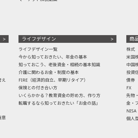
ライフデザイン
商
ライフデザイン一覧
株式
今から知っておきたい、年金の基本
米国
知っておこう、老後資金・相続の基本知識
中国
介護に関わるお金・制度の基本
投資
考え
FIRE（経済的自立、早期リタイア）
債券
保険との付き合い方
FX
いくらかかる？教育資金の貯め方、作り方
先物
転職するなら知っておきたい「お金の話」
金・
NISA
極意
個人型