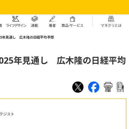
者
ライフデザイン
連載
著者
商
品・
サービス
マネクリとは
25年見通し 広木隆の日経平均予想
025年見通し 広木隆の日経平均
印刷
ｱﾝｹｰﾄ
テジスト