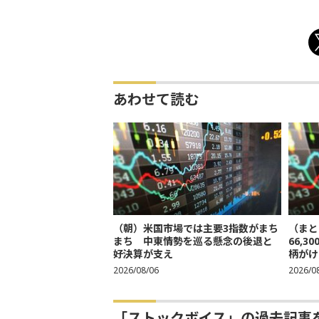
あわせて読む
（朝）米国市場では主要3指数がまち
（まと
まち 中東情勢を巡る懸念の後退と
66,
好決算が支え
柄がけ
2026/08/06
2026/0
「ストックボイス」の過去記事