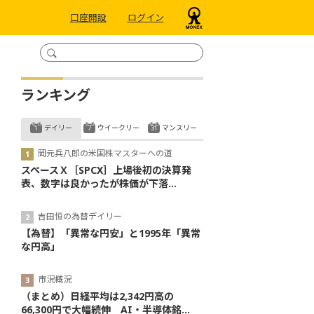
口座開設
ログイン
ランキング
デイリー
ウイークリー
マンスリー
岡元兵八郎の米国株マスターへの道
スペースＸ［SPCX］上場後初の決算発
表、数字は良かったが株価が下落...
吉田恒の為替デイリー
【為替】「異常な円安」と1995年「異常
な円高」
市況概況
（まとめ）日経平均は2,342円高の
66,300円で大幅続伸 AI・半導体銘...