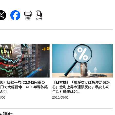
印刷
ｱﾝｹｰﾄ
め）日経平均は2,342円高の
【日本株】「風が吹けば桶屋が儲か
300円で大幅続伸 AI・半導体銘
る」金利上昇の連鎖反応。私たちの
ん引
生活と株価はど...
8/05
2026/08/05
を読む