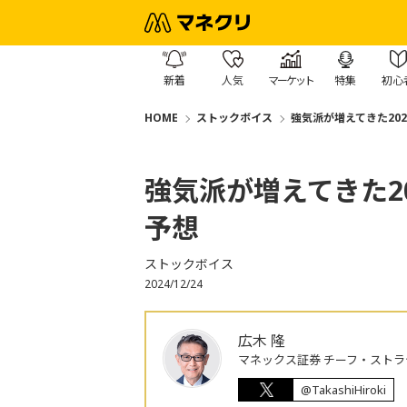
新着
人気
マーケット
特集
初心
HOME
ストックボイス
強気派が増えてきた20
強気派が増えてきた2
予想
ストックボイス
2024/12/24
広木 隆
マネックス証券 チーフ・ストラ
@TakashiHiroki