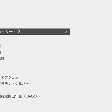
品・サービス
株
株
信託
・オプション
プラチナ・シルバー
確定拠出年金（iDeCo）