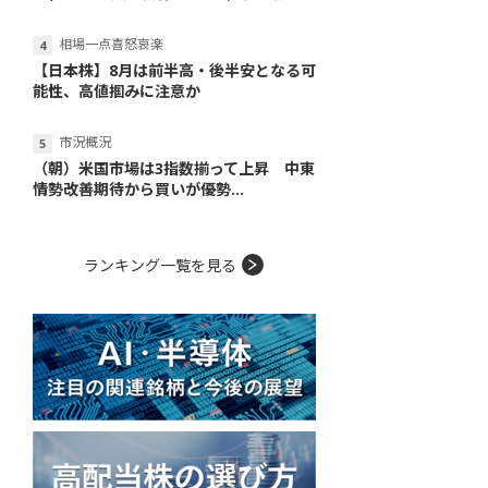
相場一点喜怒哀楽
【日本株】8月は前半高・後半安となる可
能性、高値掴みに注意か
市況概況
（朝）米国市場は3指数揃って上昇 中東
情勢改善期待から買いが優勢...
ランキング一覧を見る