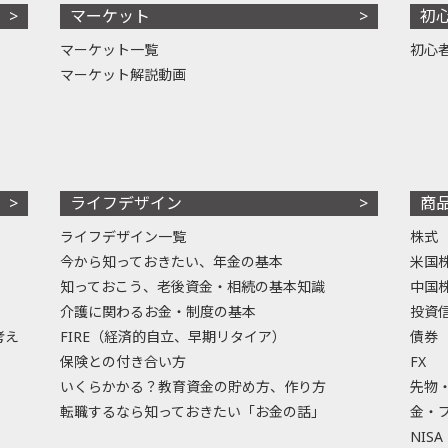
マーケット
初
マーケット一覧
初心
マーケット解説動画
ライフデザイン
商
ライフデザイン一覧
株式
今から知っておきたい、年金の基本
米国
知っておこう、老後資金・相続の基本知識
中国
介護に関わるお金・制度の基本
投資
考え
FIRE（経済的自立、早期リタイア）
債券
保険との付き合い方
FX
いくらかかる？教育資金の貯め方、作り方
先物
転職するなら知っておきたい「お金の話」
金・
NISA