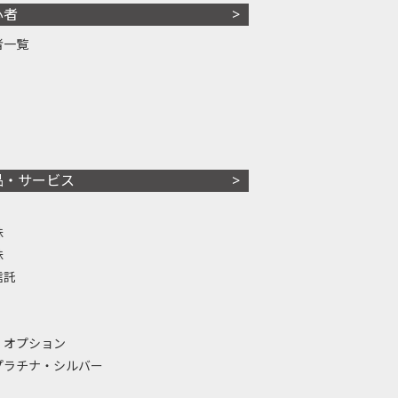
心者
者一覧
品・サービス
株
株
信託
・オプション
プラチナ・シルバー