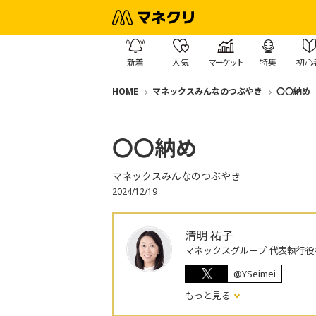
新着
人気
マーケット
特集
初心
HOME
マネックスみんなのつぶやき
〇〇納め
〇〇納め
マネックスみんなのつぶやき
2024/12/19
清明 祐子
マネックスグループ 代表執行役
@YSeimei
もっと見る