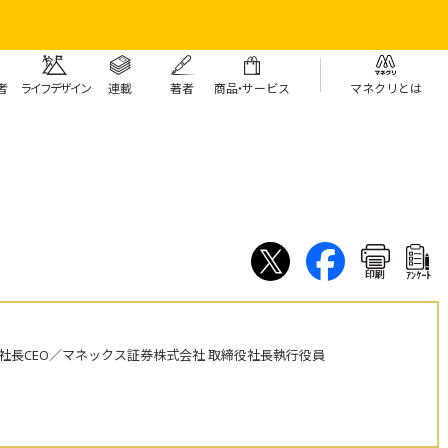
者
ライフデザイン
連載
著者
商
品・
サービス
マネクリとは
印刷
ｱﾝｹｰﾄ
社長CEO／マネックス証券株式会社 取締役社長執行役員