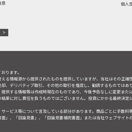
極意
個人型
ております。
考える情報源から提供されたものを提供していますが、当社はその正確
売却、デリバティブ取引、その他の取引を推奨し、勧誘するものではあ
。提供する情報等は作成時現在のものであり、今後予告なしに変更また
の結果に対し責任を負うものではございません。投資にかかる最終決定
・サービス等について言及している部分があります。商品ごとに手数料
書面」、「目論見書」、「目論見書補完書面」または当社ウェブサイト