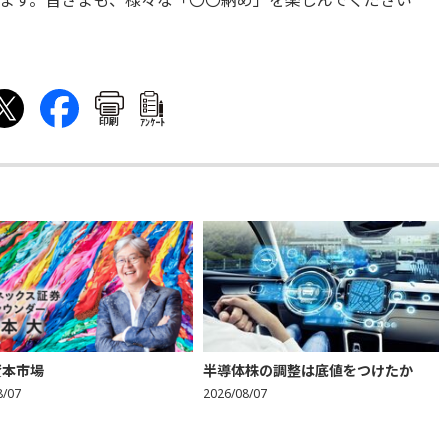
ます。皆さまも、様々な「〇〇納め」を楽しんでください
印刷
ｱﾝｹｰﾄ
資本市場
半導体株の調整は底値をつけたか
8/07
2026/08/07