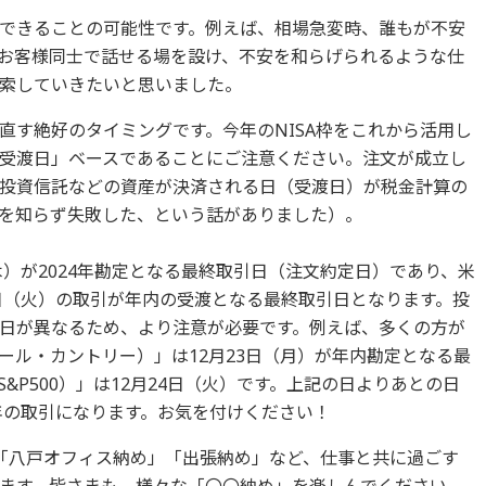
できることの可能性です。例えば、相場急変時、誰もが不安
お客様同士で話せる場を設け、不安を和らげられるような仕
索していきたいと思いました。
直す絶好のタイミングです。今年のNISA枠をこれから活用し
受渡日」ベースであることにご注意ください。注文が成立し
投資信託などの資産が決済される日（受渡日）が税金計算の
を知らず失敗した、という話がありました）。
木）が2024年勘定となる最終取引日（注文約定日）であり、米
4日（火）の取引が年内の受渡となる最終取引日となります。投
日が異なるため、より注意が必要です。例えば、多くの方が
式（オール・カントリー）」は12月23日（月）が年内勘定となる最
式（S&P500）」は12月24日（火）です。上記の日よりあとの日
年の取引になります。お気を付けください！
「八戸オフィス納め」「出張納め」など、仕事と共に過ごす