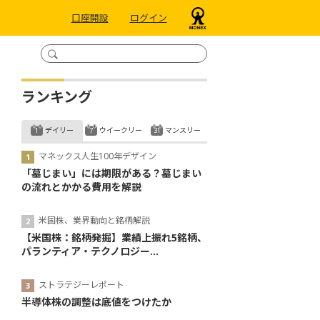
口座開設
ログイン
ランキング
デイリー
ウイークリー
マンスリー
マネックス人生100年デザイン
「墓じまい」には期限がある？墓じまい
の流れとかかる費用を解説
米国株、業界動向と銘柄解説
【米国株：銘柄発掘】業績上振れ5銘柄、
パランティア・テクノロジー...
ストラテジーレポート
半導体株の調整は底値をつけたか