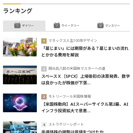
ランキング
デイリー
ウイークリー
マンスリー
マネックス人生100年デザイン
「墓じまい」には期限がある？墓じまいの流れ
とかかる費用を解説
岡元兵八郎の米国株マスターへの道
スペースＸ［SPCX］上場後初の決算発表、数字
は良かったが株価が下落...
モトリーフール米国株情報
【米国株動向】AIスーパーサイクル第2幕、AI
インフラ投資拡大で恩恵...
ストラテジーレポート
半導体株の調整は底値をつけたか