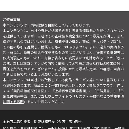
ご留意事項
本コンテンツは、情報提供を目的として行っております。
本コンテンツは、当社や当社が信頼できると考える情報源から提供されたもの
を提供していますが、当社はその正確性や完全性について意見を表明し、また
保証するものではございません。有価証券の購入、売却、デリバティブ取引、
その他の取引を推奨し、勧誘するものではありません。また、過去の実績や予
想・意見は、将来の結果を保証するものではございません。提供する情報等は
作成時現在のものであり、今後予告なしに変更または削除されることがござい
ます。当社は本コンテンツの内容に依拠してお客様が取った行動の結果に対し
責任を負うものではございません。投資にかかる最終決定は、お客様ご自身の
判断と責任でなさるようお願いいたします。
本コンテンツでは当社でお取扱している商品・サービス等について言及してい
る部分があります。商品ごとに手数料等およびリスクは異なりますので、詳し
くは「契約締結前交付書面」、「上場有価証券等書面」、「目論見書」、「目
論見書補完書面」または当社ウェブサイトの「
リスク・手数料などの重要事項
に関する説明
」をよくお読みください。
金融商品取引業者 関東財務局長（金商）第165号
日本証券業協会、一般社団法人 第二種金融商品取引業協会、一般社