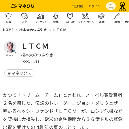
口座開設
ログイン
新着
人気
マーケット
特集
初心者
ライフデザイン
連載
著者
商
HOME
松本大のつぶやき
ＬＴＣＭ
ＬＴＣＭ
松本大のつぶやき
松本 大
1999/11/11
マネックス
かつて「ドリーム・チーム」と言われ、ノーベル賞受賞者
２名を擁した、伝説のトレーダー、ジョン・メリウェザー
率いるヘッジ・ファンド「ＬＴＣＭ」が、ロシア危機など
を契機に大損失し、欧米の金融機関から３６億ドルの緊急
出資を受けたのは昨年の夏のことでした。