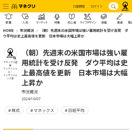
口座開設
ログイン
新着
人気
マーケット
特集
初心者
ライフデザイン
連載
著者
商
HOME
市況概況
（朝）先週末の米国市場は強い雇用統計を受け反発 ダ
ウ平均は史上最高値を更新 日本市場は大幅上昇か
（朝）先週末の米国市場は強い雇
用統計を受け反発 ダウ平均は史
マネックス証
券
フィナンシャ
上最高値を更新 日本市場は大幅
ル・
インテリジェ
ンス部
上昇か
市況概況
2024/10/07
株式
マネックス
日経平均