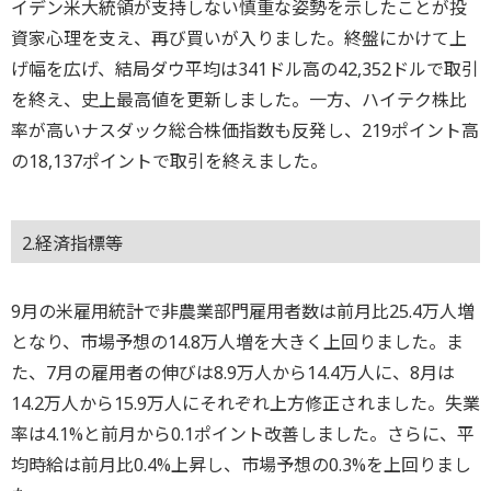
イデン米大統領が支持しない慎重な姿勢を示したことが投
資家心理を支え、再び買いが入りました。終盤にかけて上
げ幅を広げ、結局ダウ平均は341ドル高の42,352ドルで取引
を終え、史上最高値を更新しました。一方、ハイテク株比
率が高いナスダック総合株価指数も反発し、219ポイント高
の18,137ポイントで取引を終えました。
2.経済指標等
9月の米雇用統計で非農業部門雇用者数は前月比25.4万人増
となり、市場予想の14.8万人増を大きく上回りました。ま
た、7月の雇用者の伸びは8.9万人から14.4万人に、8月は
14.2万人から15.9万人にそれぞれ上方修正されました。失業
率は4.1%と前月から0.1ポイント改善しました。さらに、平
均時給は前月比0.4%上昇し、市場予想の0.3%を上回りまし