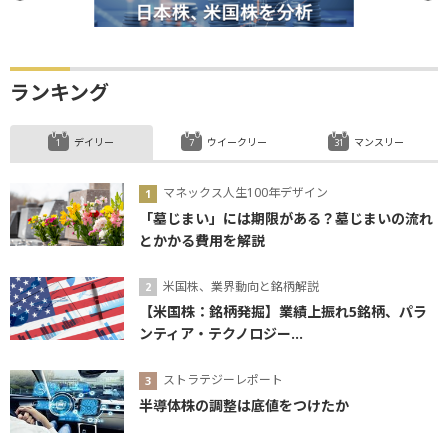
ランキング
デイリー
ウイークリー
マンスリー
マネックス人生100年デザイン
「墓じまい」には期限がある？墓じまいの流れ
とかかる費用を解説
米国株、業界動向と銘柄解説
【米国株：銘柄発掘】業績上振れ5銘柄、パラ
ンティア・テクノロジー...
ストラテジーレポート
半導体株の調整は底値をつけたか