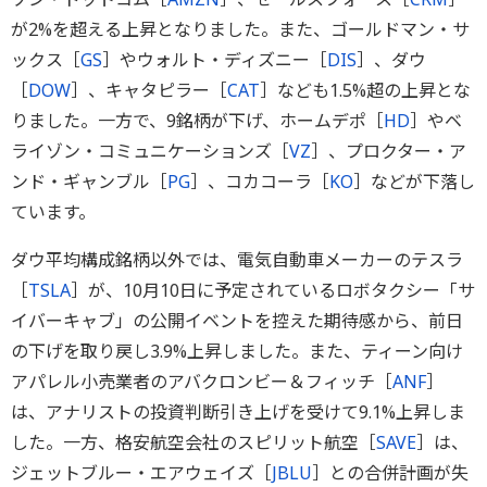
が2%を超える上昇となりました。また、ゴールドマン・サ
ックス［
GS
］やウォルト・ディズニー［
DIS
］、ダウ
［
DOW
］、キャタピラー［
CAT
］なども1.5%超の上昇とな
りました。一方で、9銘柄が下げ、ホームデポ［
HD
］やベ
ライゾン・コミュニケーションズ［
VZ
］、プロクター・ア
ンド・ギャンブル［
PG
］、コカコーラ［
KO
］などが下落し
ています。
ダウ平均構成銘柄以外では、電気自動車メーカーのテスラ
［
TSLA
］が、10月10日に予定されているロボタクシー「サ
イバーキャブ」の公開イベントを控えた期待感から、前日
の下げを取り戻し3.9%上昇しました。また、ティーン向け
アパレル小売業者のアバクロンビー＆フィッチ［
ANF
］
は、アナリストの投資判断引き上げを受けて9.1%上昇しま
した。一方、格安航空会社のスピリット航空［
SAVE
］は、
ジェットブルー・エアウェイズ［
JBLU
］との合併計画が失