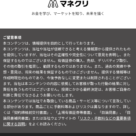
お金を学び、マーケットを知り、未来を描く
ご留意事項
本コンテンツは、情報提供を目的として行っております。
本コンテンツは、当社や当社が信頼できると考える情報源から提供されたもの
を提供していますが、当社はその正確性や完全性について意見を表明し、また
保証するものではございません。有価証券の購入、売却、デリバティブ取引、
その他の取引を推奨し、勧誘するものではありません。また、過去の実績や予
想・意見は、将来の結果を保証するものではございません。提供する情報等は
作成時現在のものであり、今後予告なしに変更または削除されることがござい
ます。当社は本コンテンツの内容に依拠してお客様が取った行動の結果に対し
責任を負うものではございません。投資にかかる最終決定は、お客様ご自身の
判断と責任でなさるようお願いいたします。
本コンテンツでは当社でお取扱している商品・サービス等について言及してい
る部分があります。商品ごとに手数料等およびリスクは異なりますので、詳し
くは「契約締結前交付書面」、「上場有価証券等書面」、「目論見書」、「目
論見書補完書面」または当社ウェブサイトの「
リスク・手数料などの重要事項
に関する説明
」をよくお読みください。