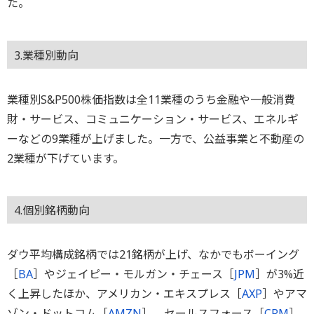
た。
3.業種別動向
業種別S&P500株価指数は全11業種のうち金融や一般消費
財・サービス、コミュニケーション・サービス、エネルギ
ーなどの9業種が上げました。一方で、公益事業と不動産の
2業種が下げています。
4.個別銘柄動向
ダウ平均構成銘柄では21銘柄が上げ、なかでもボーイング
［
BA
］やジェイピー・モルガン・チェース［
JPM
］が3%近
く上昇したほか、アメリカン・エキスプレス［
AXP
］やアマ
ゾン・ドットコム［
AMZN
］、セールスフォース［
CRM
］