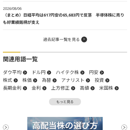
2026/08/06
（まとめ）日経平均は617円安の65,683円で反落 半導体株に売り
も好業績銘柄が支え
過去記事一覧を見る
関連用語一覧
ダウ平均
ドル円
ハイテク株
円安
株式
株価
為替
アナリスト
投資
長期金利
金利
上方修正
高値
米国株
下方修正
投資家心理
NASDAQ
反発
もっと見る
米連邦準備制度理事会
S&P500
FRB
株価指数
合併
失業率
利下げ