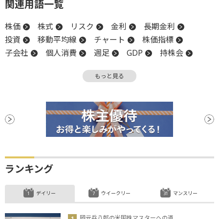
関連用語一覧
株価
株式
リスク
金利
長期金利
投資
移動平均線
チャート
株価指標
子会社
個人消費
週足
GDP
持株会
持株会社
利下げ
もっと見る
ランキング
デイリー
ウイークリー
マンスリー
岡元兵八郎の米国株マスターへの道