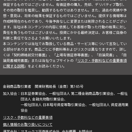
保証するものではございません。有価証券の購入、売却、デリバティブ取引、
その他の取引を推奨し、勧誘するものではありません。また、過去の実績や予
想・意見は、将来の結果を保証するものではございません。提供する情報等は
作成時現在のものであり、今後予告なしに変更または削除されることがござい
ます。当社は本コンテンツの内容に依拠してお客様が取った行動の結果に対し
責任を負うものではございません。投資にかかる最終決定は、お客様ご自身の
判断と責任でなさるようお願いいたします。
本コンテンツでは当社でお取扱している商品・サービス等について言及してい
る部分があります。商品ごとに手数料等およびリスクは異なりますので、詳し
くは「契約締結前交付書面」、「上場有価証券等書面」、「目論見書」、「目
論見書補完書面」または当社ウェブサイトの「
リスク・手数料などの重要事項
に関する説明
」をよくお読みください。
金融商品取引業者 関東財務局長（金商）第165号
日本証券業協会、一般社団法人 第二種金融商品取引業協会、一般社
団法人 金融先物取引業協会、
一般社団法人 日本暗号資産等取引業協会、一般社団法人 資産運用業
協会
リスク・手数料などの重要事項
個人情報のお取り扱いについて
マネックス証券株式会社
会社概要
お問合せ