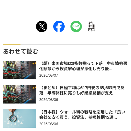
ｱﾝｹｰﾄ
あわせて読む
（朝）米国市場は3指数揃って下落 中東情勢悪
化懸念から投資家心理が悪化し売り優...
2026/08/07
（まとめ）日経平均は617円安の65,683円で反
落 半導体株に売りも好業績銘柄が支え
2026/08/06
【日本株】ウォール街の戦略を応用した「良い
会社を安く買う」投資法、参考銘柄15選...
2026/08/06