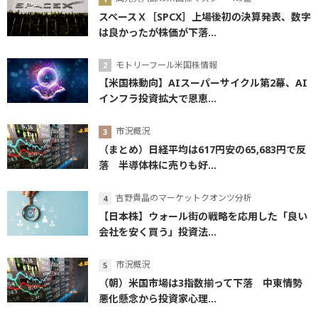
スペースＸ［SPCX］上場後初の決算発表、数字
は良かったが株価が下落...
モトリーフール米国株情報
【米国株動向】AIスーパーサイクル第2幕、AI
インフラ投資拡大で恩恵...
市況概況
（まとめ）日経平均は617円安の65,683円で反
落 半導体株に売りも好...
吉野貴晶のマーケットクオンツ分析
【日本株】ウォール街の戦略を応用した「良い
会社を安く買う」投資法...
市況概況
（朝）米国市場は3指数揃って下落 中東情勢
悪化懸念から投資家心理...