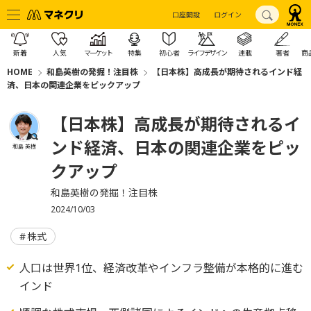
口座開設
ログイン
新着
人気
マーケット
特集
初心者
ライフデザイン
連載
著者
商
HOME
和島英樹の発掘！注目株
【日本株】高成長が期待されるインド経
済、日本の関連企業をピックアップ
【日本株】高成長が期待されるイ
ンド経済、日本の関連企業をピッ
和島 英樹
クアップ
和島英樹の発掘！注目株
2024/10/03
株式
人口は世界1位、経済改革やインフラ整備が本格的に進む
インド