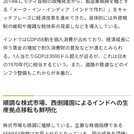
2014年にモディ首相の政権発足から、製造業振興を軸とす
る「メーク・イン・インディア（インドで作れ）」をキャ
ッチフレーズに経済改革を進めてきた。具体的には外資規
制の緩和や複雑な税体系の見直しなどを導入している。
インドではGDPの6割を個人消費が占めており、経済成長に
伴う賃金の増加で耐久消費財の普及などが進むとみられ
る。1人当たりGDPは3000ドル超えが迫るが、これは日本
の1970年代に相当するという。また、道路や鉄道などのイ
ンフラ整備もこれからが本番だ。
順調な株式市場、西側諸国によるインドへの生
産拠点移転も鮮明化
株式市場も順調に推移している。主要な株価指標である
SENSEX指数は右肩上がりとなっている。国の成長を評価し