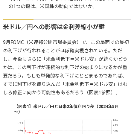
の1つの鍵は、米国株の動向ではないか。
米ドル／円への影響は金利差縮小が鍵
9月FOMC（米連邦公開市場委員会）で、この局面での最初
の利下げが行われることがほぼ確実視されている。ただ
し、今後もさらに「米金利低下＝米ドル安」が続くかどう
かは、この利下げが連続的な利下げの始まりになるかが重
要だろう。もしも単発的な利下げにとどまるのであれば、
すでに利下げを織り込んだ「米金利低下＝米ドル安」はむ
しろ修正に向かう可能性もあるだろう（図表1参照）。
【図表1】米ドル／円と日米2年債利回り差（2024年5月
～）