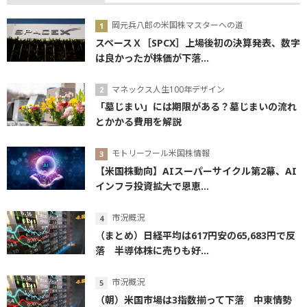
岡元兵八郎の米国株マスターへの道
スペースＸ［SPCX］上場後初の決算発表、数字
は良かったが株価が下落...
マネックス人生100年デザイン
「墓じまい」には期限がある？墓じまいの流れ
とかかる費用を解説
モトリーフール米国株情報
【米国株動向】AIスーパーサイクル第2幕、AI
インフラ投資拡大で恩恵...
市況概況
（まとめ）日経平均は617円安の65,683円で反
落 半導体株に売りも好...
市況概況
（朝）米国市場は3指数揃って下落 中東情勢