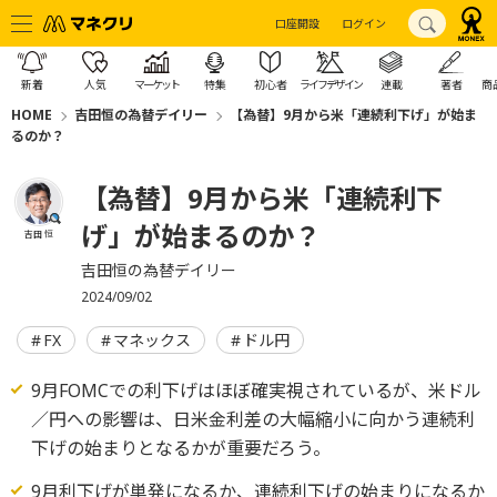
口座開設
ログイン
新着
人気
マーケット
特集
初心者
ライフデザイン
連載
著者
商
HOME
吉田恒の為替デイリー
【為替】9月から米「連続利下げ」が始ま
るのか？
【為替】9月から米「連続利下
げ」が始まるのか？
吉田 恒
吉田恒の為替デイリー
2024/09/02
FX
マネックス
ドル円
9月FOMCでの利下げはほぼ確実視されているが、米ドル
／円への影響は、日米金利差の大幅縮小に向かう連続利
下げの始まりとなるかが重要だろう。
9月利下げが単発になるか、連続利下げの始まりになるか