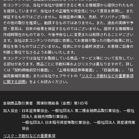
本コンテンツは、当社や当社が信頼できると考える情報源から提供されたもの
を提供していますが、当社はその正確性や完全性について意見を表明し、また
保証するものではございません。有価証券の購入、売却、デリバティブ取引、
その他の取引を推奨し、勧誘するものではありません。また、過去の実績や予
想・意見は、将来の結果を保証するものではございません。提供する情報等は
作成時現在のものであり、今後予告なしに変更または削除されることがござい
ます。当社は本コンテンツの内容に依拠してお客様が取った行動の結果に対し
責任を負うものではございません。投資にかかる最終決定は、お客様ご自身の
判断と責任でなさるようお願いいたします。
本コンテンツでは当社でお取扱している商品・サービス等について言及してい
る部分があります。商品ごとに手数料等およびリスクは異なりますので、詳し
くは「契約締結前交付書面」、「上場有価証券等書面」、「目論見書」、「目
論見書補完書面」または当社ウェブサイトの「
リスク・手数料などの重要事項
に関する説明
」をよくお読みください。
金融商品取引業者 関東財務局長（金商）第165号
日本証券業協会、一般社団法人 第二種金融商品取引業協会、一般社
団法人 金融先物取引業協会、
一般社団法人 日本暗号資産等取引業協会、一般社団法人 資産運用業
協会
リスク・手数料などの重要事項