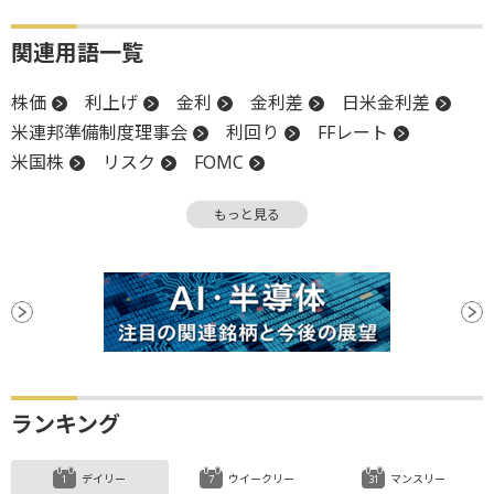
関連用語一覧
株価
利上げ
金利
金利差
日米金利差
米連邦準備制度理事会
利回り
FFレート
米国株
リスク
FOMC
米連邦公開市場委員会
FRB
金融政策
もっと見る
予防的利下げ
利下げ
ランキング
デイリー
ウイークリー
マンスリー