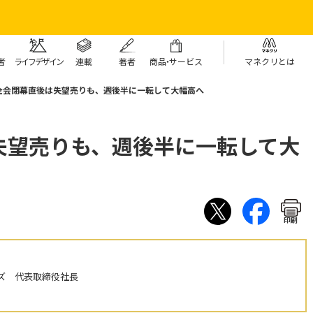
者
ライフデザイン
連載
著者
商
品・
サービス
マネクリとは
全会閉幕直後は失望売りも、週後半に一転して大幅高へ
失望売りも、週後半に一転して大
印刷
ズ 代表取締役社長