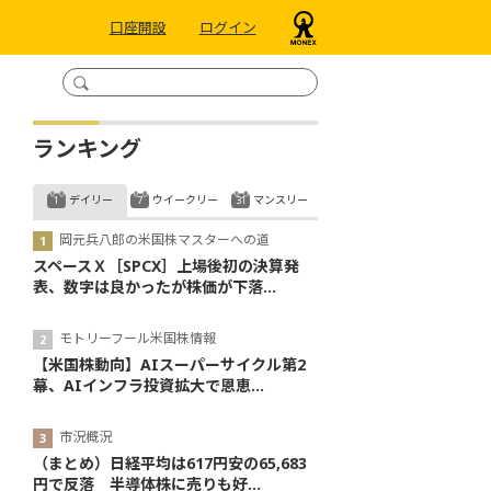
口座開設
ログイン
ランキング
デイリー
ウイークリー
マンスリー
岡元兵八郎の米国株マスターへの道
スペースＸ［SPCX］上場後初の決算発
表、数字は良かったが株価が下落...
モトリーフール米国株情報
【米国株動向】AIスーパーサイクル第2
幕、AIインフラ投資拡大で恩恵...
市況概況
（まとめ）日経平均は617円安の65,683
円で反落 半導体株に売りも好...