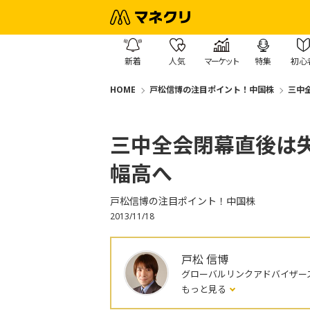
新着
人気
マーケット
特集
初心
HOME
戸松信博の注目ポイント！中国株
三中
三中全会閉幕直後は
幅高へ
戸松信博の注目ポイント！中国株
2013/11/18
戸松 信博
グローバルリンクアドバイザー
もっと見る