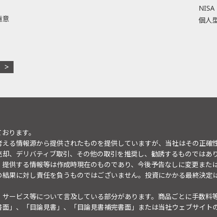
NISA
極意
個人型
ております。
考える情報源から提供されたものを提供していますが、当社はその正確
売却、デリバティブ取引、その他の取引を推奨し、勧誘するものではあ
。提供する情報等は作成時現在のものであり、今後予告なしに変更また
の結果に対し責任を負うものではございません。投資にかかる最終決定
・サービス等について言及している部分があります。商品ごとに手数料
書面」、「目論見書」、「目論見書補完書面」または当社ウェブサイト