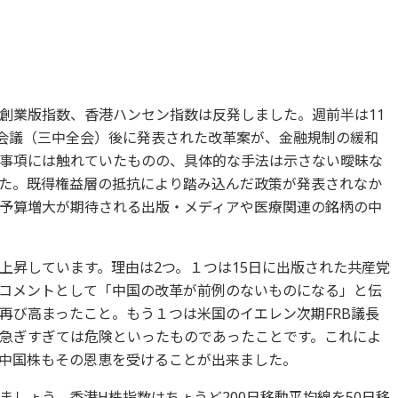
創業版指数、香港ハンセン指数は反発しました。週前半は11
体会議（三中全会）後に発表された改革案が、金融規制の緩和
事項には触れていたものの、具体的な手法は示さない曖昧な
た。既得権益層の抵抗により踏み込んだ政策が発表されなか
予算増大が期待される出版・メディアや医療関連の銘柄の中
上昇しています。理由は2つ。１つは15日に出版された共産党
コメントとして「中国の改革が前例のないものになる」と伝
再び高まったこと。もう１つは米国のイエレン次期FRB議長
急ぎすぎては危険といったものであったことです。これによ
中国株もその恩恵を受けることが出来ました。
しょう。香港H株指数はちょうど200日移動平均線を50日移