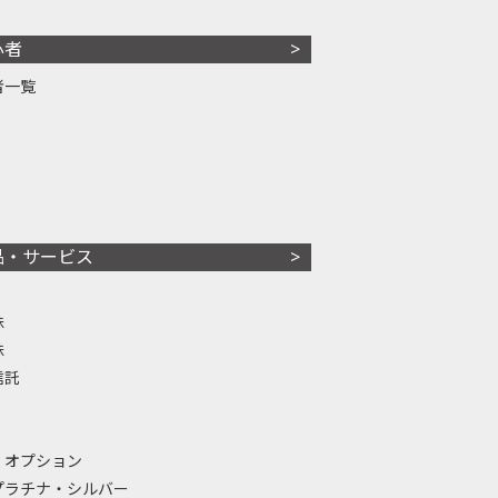
心者
者一覧
品・サービス
株
株
信託
・オプション
プラチナ・シルバー