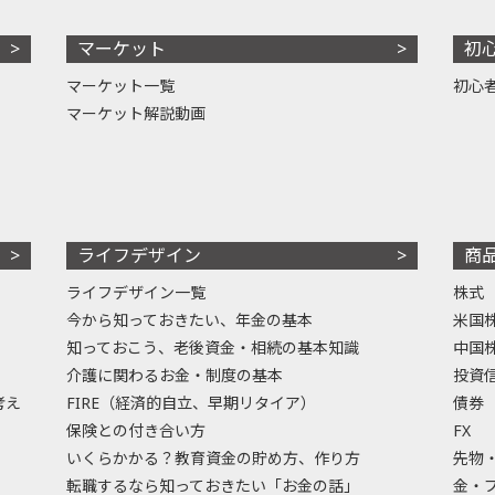
マーケット
初
マーケット一覧
初心
マーケット解説動画
ライフデザイン
商
ライフデザイン一覧
株式
今から知っておきたい、年金の基本
米国
知っておこう、老後資金・相続の基本知識
中国
介護に関わるお金・制度の基本
投資
考え
FIRE（経済的自立、早期リタイア）
債券
保険との付き合い方
FX
いくらかかる？教育資金の貯め方、作り方
先物
転職するなら知っておきたい「お金の話」
金・