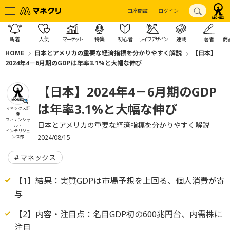
口座開設
ログイン
新着
人気
マーケット
特集
初心者
ライフデザイン
連載
著者
商
HOME
日本とアメリカの重要な経済指標を分かりやすく解説
【日本】
2024年4－6月期のGDPは年率3.1%と大幅な伸び
【日本】2024年4－6月期のGDP
は年率3.1%と大幅な伸び
マネックス証
券
フィナンシャ
日本とアメリカの重要な経済指標を分かりやすく解説
ル・
インテリジェ
2024/08/15
ンス部
マネックス
【1】結果：実質GDPは市場予想を上回る、個人消費が寄
与
【2】内容・注目点：名目GDP初の600兆円台、内需株に
注目