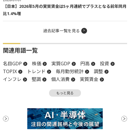
【日本】2026年5月の実質賃金は5ヶ月連続でプラスとなる前年同月
比1.4%増
過去記事一覧を見る
関連用語一覧
名目GDP
株価
実質GDP
円高
投資
TOPIX
トレンド
毎月勤労統計
調整
インフレ
堅調
個人消費
実質賃金
GDP
GDP成長率
設備投資
内需株
もっと見る