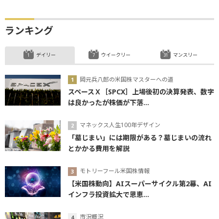
ランキング
デイリー
ウイークリー
マンスリー
岡元兵八郎の米国株マスターへの道
スペースＸ［SPCX］上場後初の決算発表、数字
は良かったが株価が下落...
マネックス人生100年デザイン
「墓じまい」には期限がある？墓じまいの流れ
とかかる費用を解説
モトリーフール米国株情報
【米国株動向】AIスーパーサイクル第2幕、AI
インフラ投資拡大で恩恵...
市況概況