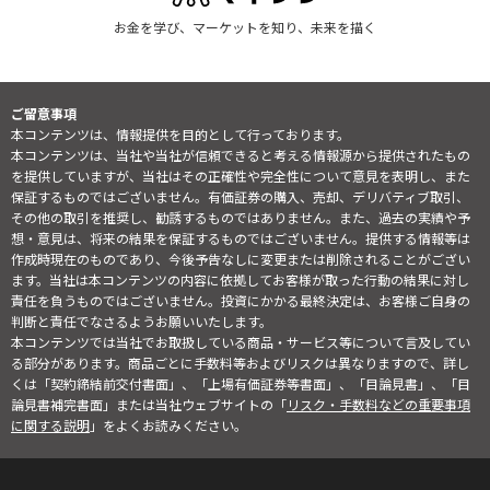
お金を学び、マーケットを知り、未来を描く
ご留意事項
本コンテンツは、情報提供を目的として行っております。
本コンテンツは、当社や当社が信頼できると考える情報源から提供されたもの
を提供していますが、当社はその正確性や完全性について意見を表明し、また
保証するものではございません。有価証券の購入、売却、デリバティブ取引、
その他の取引を推奨し、勧誘するものではありません。また、過去の実績や予
想・意見は、将来の結果を保証するものではございません。提供する情報等は
作成時現在のものであり、今後予告なしに変更または削除されることがござい
ます。当社は本コンテンツの内容に依拠してお客様が取った行動の結果に対し
責任を負うものではございません。投資にかかる最終決定は、お客様ご自身の
判断と責任でなさるようお願いいたします。
本コンテンツでは当社でお取扱している商品・サービス等について言及してい
る部分があります。商品ごとに手数料等およびリスクは異なりますので、詳し
くは「契約締結前交付書面」、「上場有価証券等書面」、「目論見書」、「目
論見書補完書面」または当社ウェブサイトの「
リスク・手数料などの重要事項
に関する説明
」をよくお読みください。