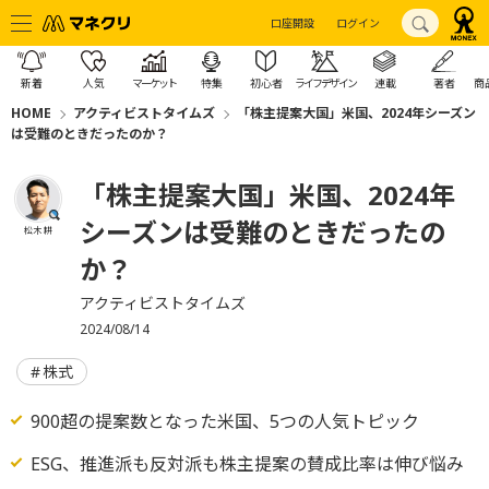
口座開設
ログイン
新着
人気
マーケット
特集
初心者
ライフデザイン
連載
著者
商
HOME
アクティビストタイムズ
「株主提案大国」米国、2024年シーズン
は受難のときだったのか？
「株主提案大国」米国、2024年
シーズンは受難のときだったの
松木 耕
か？
アクティビストタイムズ
2024/08/14
株式
900超の提案数となった米国、5つの人気トピック
ESG、推進派も反対派も株主提案の賛成比率は伸び悩み