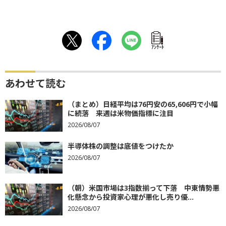
ｱﾝｹｰﾄ
あわせて読む
（まとめ）日経平均は76円安の65,606円で小幅
に続落 来週は米物価指標に注目
2026/08/07
半導体株の調整は底値をつけたか
2026/08/07
（朝）米国市場は3指数揃って下落 中東情勢悪
化懸念から投資家心理が悪化し売り優...
2026/08/07