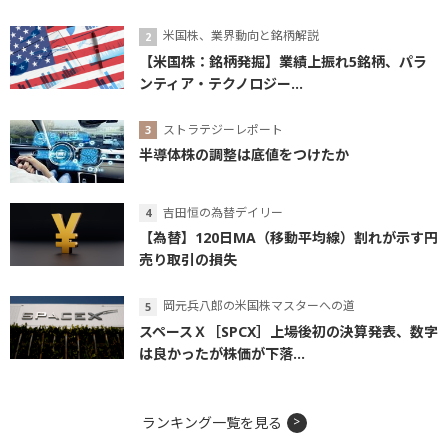
米国株、業界動向と銘柄解説
【米国株：銘柄発掘】業績上振れ5銘柄、パラ
ンティア・テクノロジー...
ストラテジーレポート
半導体株の調整は底値をつけたか
吉田恒の為替デイリー
【為替】120日MA（移動平均線）割れが示す円
売り取引の損失
岡元兵八郎の米国株マスターへの道
スペースＸ［SPCX］上場後初の決算発表、数字
は良かったが株価が下落...
ランキング一覧を見る