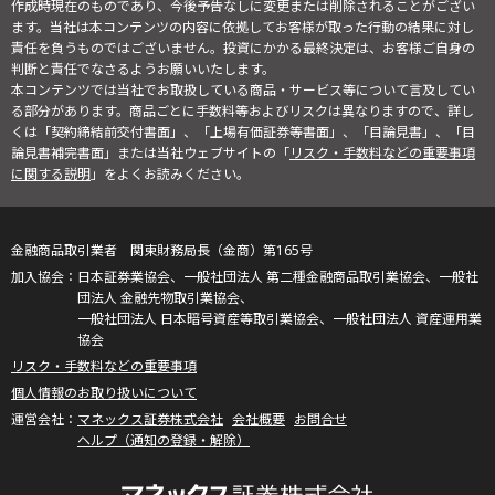
作成時現在のものであり、今後予告なしに変更または削除されることがござい
ます。当社は本コンテンツの内容に依拠してお客様が取った行動の結果に対し
責任を負うものではございません。投資にかかる最終決定は、お客様ご自身の
判断と責任でなさるようお願いいたします。
本コンテンツでは当社でお取扱している商品・サービス等について言及してい
る部分があります。商品ごとに手数料等およびリスクは異なりますので、詳し
くは「契約締結前交付書面」、「上場有価証券等書面」、「目論見書」、「目
論見書補完書面」または当社ウェブサイトの「
リスク・手数料などの重要事項
に関する説明
」をよくお読みください。
金融商品取引業者 関東財務局長（金商）第165号
日本証券業協会、一般社団法人 第二種金融商品取引業協会、一般社
団法人 金融先物取引業協会、
一般社団法人 日本暗号資産等取引業協会、一般社団法人 資産運用業
協会
リスク・手数料などの重要事項
個人情報のお取り扱いについて
マネックス証券株式会社
会社概要
お問合せ
ヘルプ（通知の登録・解除）