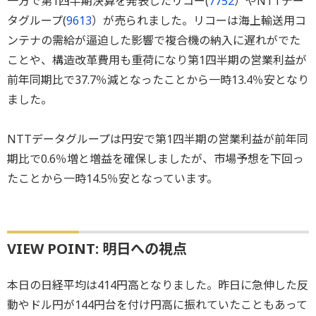
一方で第1四半期決算を発表したリコー(
7752
）やNTTデー
タグループ(
9613
）が売られました。リコーは海上輸送用コ
ンテナの需給が逼迫した影響で複合機の納入に遅れがでた
ことや、構造改革費用も重荷になり第1四半期の営業利益が
前年同期比で37.7％減となったことから一時13.4％安となり
ました。
NTTデータグループは円安で第1四半期の営業利益が前年同
期比で0.6％増と増益を確保しましたが、市場予想を下回っ
たことから一時14.5％安となっています。
VIEW POINT: 明日への視点
本日の日経平均は414円高となりました。昨日に急伸した反
動やドル円が144円台を付け円高に振れていたこともあって