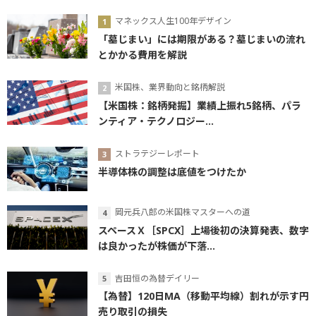
マネックス人生100年デザイン
「墓じまい」には期限がある？墓じまいの流れ
とかかる費用を解説
米国株、業界動向と銘柄解説
【米国株：銘柄発掘】業績上振れ5銘柄、パラ
ンティア・テクノロジー...
ストラテジーレポート
半導体株の調整は底値をつけたか
岡元兵八郎の米国株マスターへの道
スペースＸ［SPCX］上場後初の決算発表、数字
は良かったが株価が下落...
吉田恒の為替デイリー
【為替】120日MA（移動平均線）割れが示す円
売り取引の損失