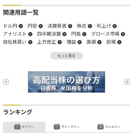
関連用語一覧
ドル円
円安
決算発表
株式
利上げ
アナリスト
四半期決算
円高
グロース市場
自社株買い
上方修正
増益
高値
前場
引け
営業利益
決算
堅調
後場
もっと見る
新興市場
続伸
日銀
ランキング
デイリー
ウイークリー
マンスリー