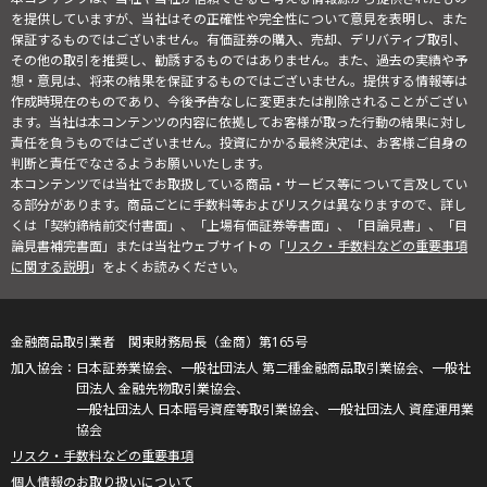
を提供していますが、当社はその正確性や完全性について意見を表明し、また
保証するものではございません。有価証券の購入、売却、デリバティブ取引、
その他の取引を推奨し、勧誘するものではありません。また、過去の実績や予
想・意見は、将来の結果を保証するものではございません。提供する情報等は
作成時現在のものであり、今後予告なしに変更または削除されることがござい
ます。当社は本コンテンツの内容に依拠してお客様が取った行動の結果に対し
責任を負うものではございません。投資にかかる最終決定は、お客様ご自身の
判断と責任でなさるようお願いいたします。
本コンテンツでは当社でお取扱している商品・サービス等について言及してい
る部分があります。商品ごとに手数料等およびリスクは異なりますので、詳し
くは「契約締結前交付書面」、「上場有価証券等書面」、「目論見書」、「目
論見書補完書面」または当社ウェブサイトの「
リスク・手数料などの重要事項
に関する説明
」をよくお読みください。
金融商品取引業者 関東財務局長（金商）第165号
日本証券業協会、一般社団法人 第二種金融商品取引業協会、一般社
団法人 金融先物取引業協会、
一般社団法人 日本暗号資産等取引業協会、一般社団法人 資産運用業
協会
リスク・手数料などの重要事項
個人情報のお取り扱いについて