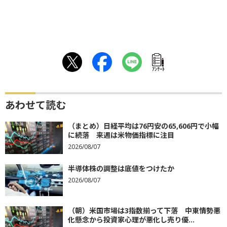
ｱﾝｹｰﾄ
あわせて読む
（まとめ）日経平均は76円安の65,606円で小幅
に続落 来週は米物価指標に注目
2026/08/07
半導体株の調整は底値をつけたか
2026/08/07
（朝）米国市場は3指数揃って下落 中東情勢悪
化懸念から投資家心理が悪化し売り優...