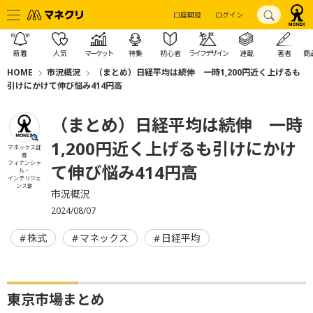
口座開設
ログイン
新着
人気
マーケット
特集
初心者
ライフデザイン
連載
著者
商
HOME
市況概況
（まとめ）日経平均は続伸 一時1,200円近く上げるも
引けにかけて伸び悩み414円高
（まとめ）日経平均は続伸 一時
1,200円近く上げるも引けにかけ
マネックス証
券
フィナンシャ
て伸び悩み414円高
ル・
インテリジェ
ンス部
市況概況
2024/08/07
株式
マネックス
日経平均
東京市場まとめ