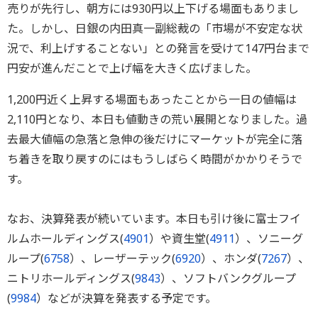
売りが先行し、朝方には930円以上下げる場面もありまし
た。しかし、日銀の内田真一副総裁の「市場が不安定な状
況で、利上げすることない」との発言を受けて147円台まで
円安が進んだことで上げ幅を大きく広げました。
1,200円近く上昇する場面もあったことから一日の値幅は
2,110円となり、本日も値動きの荒い展開となりました。過
去最大値幅の急落と急伸の後だけにマーケットが完全に落
ち着きを取り戻すのにはもうしばらく時間がかかりそうで
す。
なお、決算発表が続いています。本日も引け後に富士フイ
ルムホールディングス(
4901
）や資生堂(
4911
）、ソニーグ
ループ(
6758
）、レーザーテック(
6920
）、ホンダ(
7267
）、
ニトリホールディングス(
9843
）、ソフトバンクグループ
(
9984
）などが決算を発表する予定です。