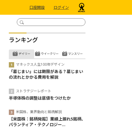
口座開設
ログイン
ランキング
デイリー
ウイークリー
マンスリー
マネックス人生100年デザイン
「墓じまい」には期限がある？墓じまい
の流れとかかる費用を解説
ストラテジーレポート
半導体株の調整は底値をつけたか
米国株、業界動向と銘柄解説
【米国株：銘柄発掘】業績上振れ5銘柄、
パランティア・テクノロジー...