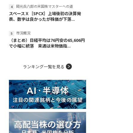
岡元兵八郎の米国株マスターへの道
スペースＸ［SPCX］上場後初の決算発
表、数字は良かったが株価が下落...
市況概況
（まとめ）日経平均は76円安の65,606円
で小幅に続落 来週は米物価指...
ランキング一覧を見る