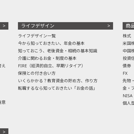
ライフデザイン
商
ライフデザイン一覧
株式
今から知っておきたい、年金の基本
米国
知っておこう、老後資金・相続の基本知識
中国
介護に関わるお金・制度の基本
投資
考え
FIRE（経済的自立、早期リタイア）
債券
保険との付き合い方
FX
いくらかかる？教育資金の貯め方、作り方
先物
転職するなら知っておきたい「お金の話」
金・
NISA
極意
個人型