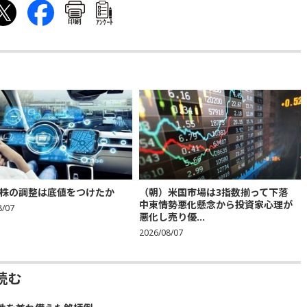
印刷
ｱﾝｹｰﾄ
株の調整は底値をつけたか
（朝）米国市場は3指数揃って下落
中東情勢悪化懸念から投資家心理が
8/07
悪化し売り優...
2026/08/07
読む