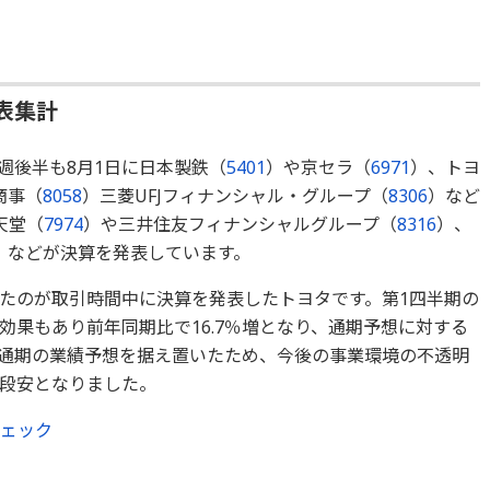
表集計
週後半も8月1日に日本製鉄（
5401
）や京セラ（
6971
）、トヨ
商事（
8058
）三菱UFJフィナンシャル・グループ（
8306
）など
天堂（
7974
）や三井住友フィナンシャルグループ（
8316
）、
）などが決算を発表しています。
たのが取引時間中に決算を発表したトヨタです。第1四半期の
効果もあり前年同期比で16.7％増となり、通期予想に対する
し、通期の業績予想を据え置いたため、今後の事業環境の不透明
段安となりました。
チェック