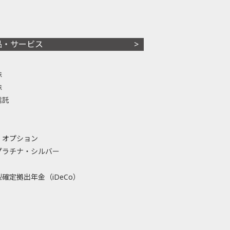
品・サービス
株
株
信託
・オプション
プラチナ・シルバー
確定拠出年金（iDeCo）