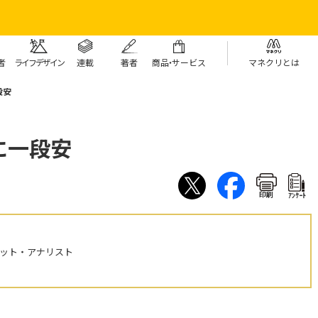
者
ライフデザイン
連載
著者
商
品・
サービス
マネクリとは
段安
に一段安
印刷
ｱﾝｹｰﾄ
ケット・アナリスト