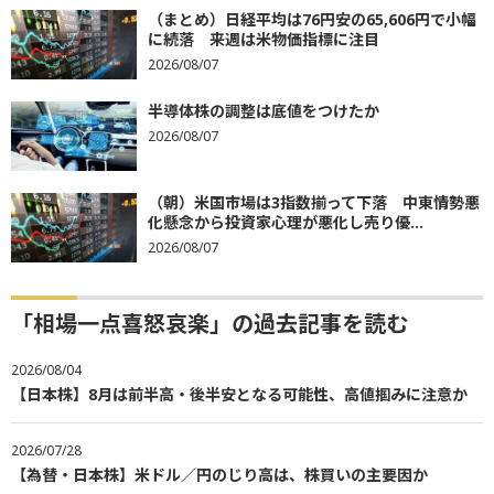
（まとめ）日経平均は76円安の65,606円で小幅
に続落 来週は米物価指標に注目
2026/08/07
半導体株の調整は底値をつけたか
2026/08/07
（朝）米国市場は3指数揃って下落 中東情勢悪
化懸念から投資家心理が悪化し売り優...
2026/08/07
「相場一点喜怒哀楽」の過去記事を読む
2026/08/04
【日本株】8月は前半高・後半安となる可能性、高値掴みに注意か
2026/07/28
【為替・日本株】米ドル／円のじり高は、株買いの主要因か