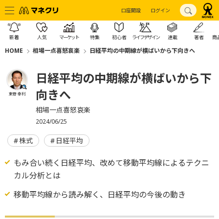
口座開設
ログイン
新着
人気
マーケット
特集
初心者
ライフデザイン
連載
著者
商
HOME
相場一点喜怒哀楽
日経平均の中期線が横ばいから下向きへ
日経平均の中期線が横ばいから下
向きへ
東野 幸利
相場一点喜怒哀楽
2024/06/25
株式
日経平均
もみ合い続く日経平均、改めて移動平均線によるテクニ
カル分析とは
移動平均線から読み解く、日経平均の今後の動き