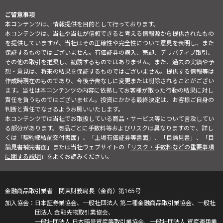
ご留意事項
本コンテンツは、情報提供を目的として行っております。
本コンテンツは、当社や当社が信頼できると考える情報源から提供されたもの
を提供していますが、当社はその正確性や完全性について意見を表明し、また
保証するものではございません。有価証券の購入、売却、デリバティブ取引、
その他の取引を推奨し、勧誘するものではありません。また、過去の実績や予
想・意見は、将来の結果を保証するものではございません。提供する情報等は
作成時現在のものであり、今後予告なしに変更または削除されることがござい
ます。当社は本コンテンツの内容に依拠してお客様が取った行動の結果に対し
責任を負うものではございません。投資にかかる最終決定は、お客様ご自身の
判断と責任でなさるようお願いいたします。
本コンテンツでは当社でお取扱している商品・サービス等について言及してい
る部分があります。商品ごとに手数料等およびリスクは異なりますので、詳し
くは「契約締結前交付書面」、「上場有価証券等書面」、「目論見書」、「目
論見書補完書面」または当社ウェブサイトの「
リスク・手数料などの重要事項
に関する説明
」をよくお読みください。
金融商品取引業者 関東財務局長（金商）第165号
日本証券業協会、一般社団法人 第二種金融商品取引業協会、一般社
団法人 金融先物取引業協会、
一般社団法人 日本暗号資産等取引業協会、一般社団法人 資産運用業