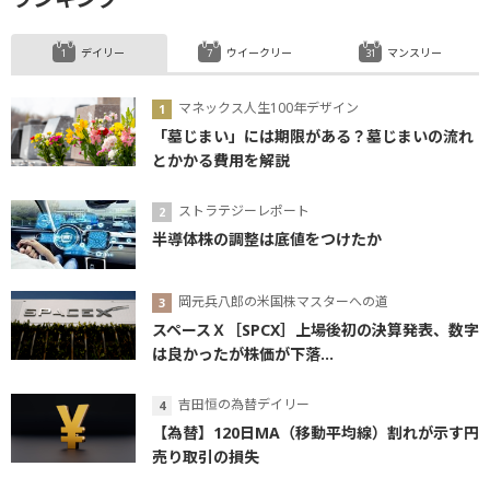
デイリー
ウイークリー
マンスリー
マネックス人生100年デザイン
「墓じまい」には期限がある？墓じまいの流れ
とかかる費用を解説
ストラテジーレポート
半導体株の調整は底値をつけたか
岡元兵八郎の米国株マスターへの道
スペースＸ［SPCX］上場後初の決算発表、数字
は良かったが株価が下落...
吉田恒の為替デイリー
【為替】120日MA（移動平均線）割れが示す円
売り取引の損失