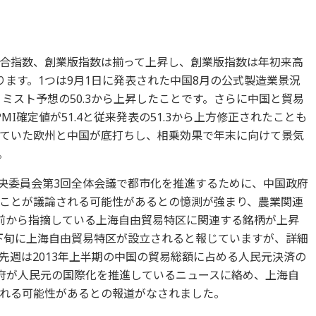
合指数、創業版指数は揃って上昇し、創業版指数は年初来高
ます。1つは9月1日に発表された中国8月の公式製造業景況
エコノミスト予想の50.3から上昇したことです。さらに中国と貿易
I確定値が51.4と従来発表の51.3から上方修正されたことも
ていた欧州と中国が底打ちし、相乗効果で年末に向けて景気
。
中央委員会第3回全体会議で都市化を推進するために、中国政府
ことが議論される可能性があるとの憶測が強まり、農業関連
前から指摘している上海自由貿易特区に関連する銘柄が上昇
下旬に上海自由貿易特区が設立されると報じていますが、詳細
先週は2013年上半期の中国の貿易総額に占める人民元決済の
政府が人民元の国際化を推進しているニュースに絡め、上海自
れる可能性があるとの報道がなされました。