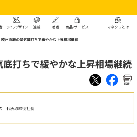
者
ライフデザイン
連載
著者
商
品・
サービス
マネクリとは
・欧州両輪の景気底打ちで緩やかな上昇相場継続
気底打ちで緩やかな上昇相場継続
印刷
ズ 代表取締役社長