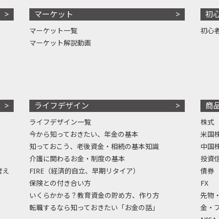
マーケット
初
マーケット一覧
初心
マーケット解説動画
ライフデザイン
商
ライフデザイン一覧
株式
今から知っておきたい、年金の基本
米国
知っておこう、老後資金・相続の基本知識
中国
介護に関わるお金・制度の基本
投資
考え
FIRE（経済的自立、早期リタイア）
債券
保険との付き合い方
FX
いくらかかる？教育資金の貯め方、作り方
先物
転職するなら知っておきたい「お金の話」
金・