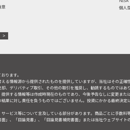
NISA
極意
個人型
ております。
考える情報源から提供されたものを提供していますが、当社はその正確
売却、デリバティブ取引、その他の取引を推奨し、勧誘するものではあ
。提供する情報等は作成時現在のものであり、今後予告なしに変更また
の結果に対し責任を負うものではございません。投資にかかる最終決定
・サービス等について言及している部分があります。商品ごとに手数料
書面」、「目論見書」、「目論見書補完書面」または当社ウェブサイト