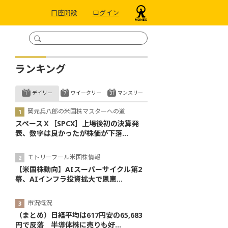
口座開設
ログイン
ランキング
デイリー
ウイークリー
マンスリー
岡元兵八郎の米国株マスターへの道
スペースＸ［SPCX］上場後初の決算発
表、数字は良かったが株価が下落...
モトリーフール米国株情報
【米国株動向】AIスーパーサイクル第2
幕、AIインフラ投資拡大で恩恵...
市況概況
（まとめ）日経平均は617円安の65,683
円で反落 半導体株に売りも好...