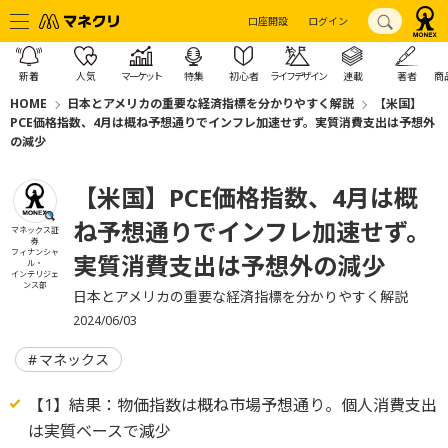
口座開設
ログイン
新着
人気
マーケット
特集
初心者
ライフデザイン
連載
著者
商
HOME
日本とアメリカの重要な経済指標を分かりやすく解説
【米国】
PCE価格指数、4月は概ね予想通りでインフレ加速せず。実質消費支出は予想外
の減少
【米国】PCE価格指数、4月は概
ね予想通りでインフレ加速せず。
マネックス証
券
フィナンシャ
実質消費支出は予想外の減少
ル・
インテリジェ
ンス部
日本とアメリカの重要な経済指標を分かりやすく解説
2024/06/03
マネックス
【1】結果：物価指数は概ね市場予想通り。個人消費支出
は実質ベースで減少