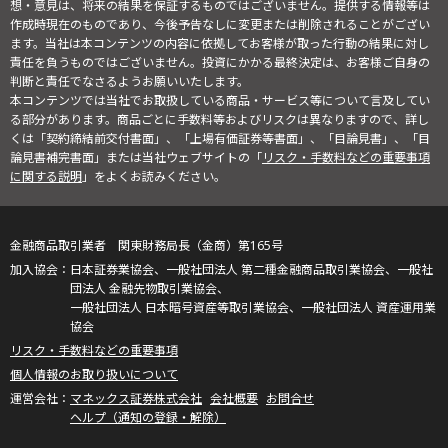
想・意見は、将来の結果を保証するものではございません。提供する情報等は
作成時現在のものであり、今後予告なしに変更または削除されることがござい
ます。当社は本コンテンツの内容に依拠してお客様が取った行動の結果に対し
責任を負うものではございません。投資にかかる最終決定は、お客様ご自身の
判断と責任でなさるようお願いいたします。
本コンテンツでは当社でお取扱している商品・サービス等について言及してい
る部分があります。商品ごとに手数料等およびリスクは異なりますので、詳し
くは「契約締結前交付書面」、「上場有価証券等書面」、「目論見書」、「目
論見書補完書面」または当社ウェブサイトの「
リスク・手数料などの重要事項
に関する説明
」をよくお読みください。
金融商品取引業者 関東財務局長（金商）第165号
日本証券業協会、一般社団法人 第二種金融商品取引業協会、一般社
団法人 金融先物取引業協会、
一般社団法人 日本暗号資産等取引業協会、一般社団法人 資産運用業
協会
リスク・手数料などの重要事項
個人情報のお取り扱いについて
マネックス証券株式会社
会社概要
お問合せ
ヘルプ（通知の登録・解除）