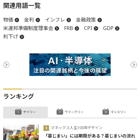
関連用語一覧
物価
金利
インフレ
金融政策
米連邦準備制度理事会
FRB
CPI
GDP
利下げ
ランキング
デイリー
ウイークリー
マンスリー
マネックス人生100年デザイン
「墓じまい」には期限がある？墓じまいの流れ