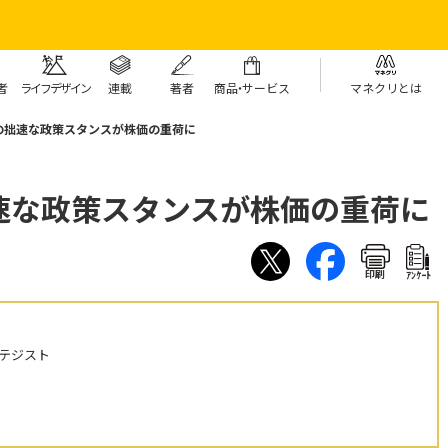
者
ライフデザイン
連載
著者
商
品・
サービス
マネクリとは
の拙速な政策スタンスが株価の重荷に
速な政策スタンスが株価の重荷に
印刷
ｱﾝｹｰﾄ
テジスト