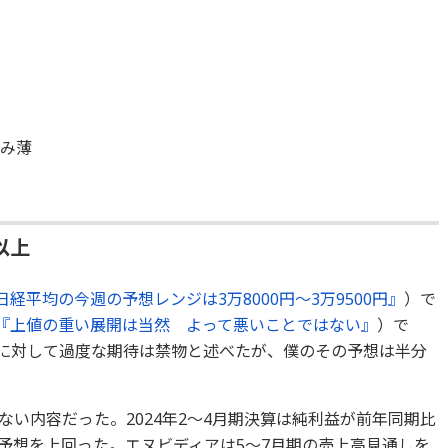
込み薄
以上
日経平均の今週の予想レンジは3万8000円～3万9500円』
）で
『上値の重い展開は当然 よって悪いことではない』
）で
に対して過度な期待は禁物と述べたが、僕のその予想は半分
い内容だった。2024年2～4月期決算は純利益が前年同期比
場予想を上回った。エヌビディアは5～7月期の売上高見通しを