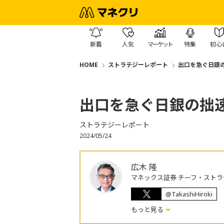
新着
人気
マーケット
特集
初心
HOME
ストラテジーレポート
出口を急ぐ日銀
出口を急ぐ日銀の拙
ストラテジーレポート
2024/05/24
広木 隆
マネックス証券 チーフ・ストラ
@TakashiHiroki
もっと見る