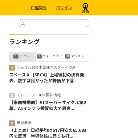
口座開設
ログイン
ランキング
デイリー
ウイークリー
マンスリー
岡元兵八郎の米国株マスターへの道
スペースＸ［SPCX］上場後初の決算発
表、数字は良かったが株価が下落...
モトリーフール米国株情報
【米国株動向】AIスーパーサイクル第2
幕、AIインフラ投資拡大で恩恵...
市況概況
（まとめ）日経平均は617円安の65,683
円で反落 半導体株に売りも好...