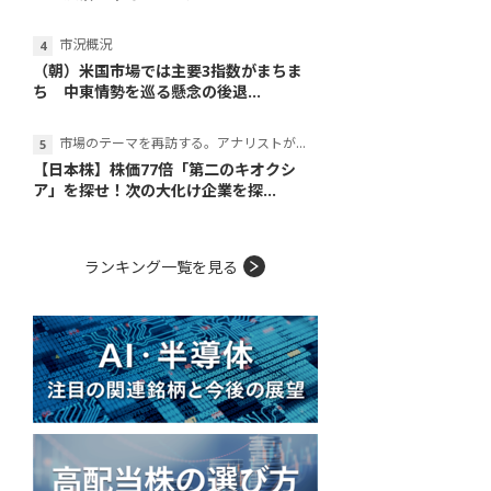
市況概況
（朝）米国市場では主要3指数がまちま
ち 中東情勢を巡る懸念の後退...
市場のテーマを再訪する。アナリストが読み解くテーマの本質
【日本株】株価77倍「第二のキオクシ
ア」を探せ！次の大化け企業を探...
ランキング一覧を見る