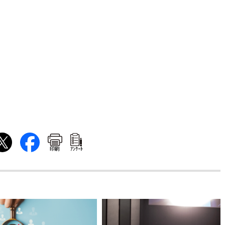
印刷
ｱﾝｹｰﾄ