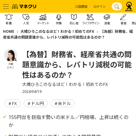
口座開設
ログイン
新着
人気
マーケット
特集
初心者
ライフデザイン
連載
著者
商
HOME
大橋ひろこのなるほど！わかる！初めてのFX
【為替】財務省、経
産省共通の問題意識から、レパトリ減税の可能性はあるのか？
【為替】財務省、経産省共通の問
題意識から、レパトリ減税の可能
大橋
ひろこ
性はあるのか？
大橋ひろこのなるほど！わかる！初めてのFX
2024/04/19
FX
ドル円
米ドル
155円台を目指す勢いの米ドル／円相場、上昇は続くの
か