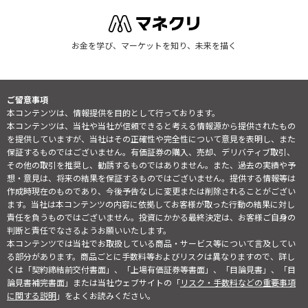
お金を学び、マーケットを知り、未来を描く
ご留意事項
本コンテンツは、情報提供を目的として行っております。
本コンテンツは、当社や当社が信頼できると考える情報源から提供されたもの
を提供していますが、当社はその正確性や完全性について意見を表明し、また
保証するものではございません。有価証券の購入、売却、デリバティブ取引、
その他の取引を推奨し、勧誘するものではありません。また、過去の実績や予
想・意見は、将来の結果を保証するものではございません。提供する情報等は
作成時現在のものであり、今後予告なしに変更または削除されることがござい
ます。当社は本コンテンツの内容に依拠してお客様が取った行動の結果に対し
責任を負うものではございません。投資にかかる最終決定は、お客様ご自身の
判断と責任でなさるようお願いいたします。
本コンテンツでは当社でお取扱している商品・サービス等について言及してい
る部分があります。商品ごとに手数料等およびリスクは異なりますので、詳し
くは「契約締結前交付書面」、「上場有価証券等書面」、「目論見書」、「目
論見書補完書面」または当社ウェブサイトの「
リスク・手数料などの重要事項
に関する説明
」をよくお読みください。