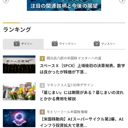
ランキング
デイリー
ウイークリー
マンスリー
岡元兵八郎の米国株マスターへの道
スペースＸ［SPCX］上場後初の決算発表、数字
は良かったが株価が下落...
マネックス人生100年デザイン
「墓じまい」には期限がある？墓じまいの流れ
とかかる費用を解説
モトリーフール米国株情報
【米国株動向】AIスーパーサイクル第2幕、AI
インフラ投資拡大で恩恵...