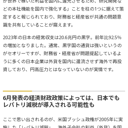
が世界で稼いだ利益を国内に還元させるため、研究開発な
どの本社機能を国内で強化する」ことを柱の1つに据えて策
定すると報じられており、財務省と経産省が共通の問題意
識を共有していることが窺えます。
2023年の日本の経常収支は20.6兆円の黒字。前年比92.5％
の増加となりました。通常、黒字国の通貨は強いというの
がセオリーですが、財務省・経産省が問題提起しているよ
うに多くの日本企業は外貨を国内に還流させず海外で再投
資しており、円高圧力とはなっていないのが実情です。
6月発表の経済財政政策によっては、日本でも
レパトリ減税が導入される可能性も
ここで思い出されるのが、米国ブッシュ政権が2005年に実
施した「レパトリ減税」。海外子会社の利益（外貨）を国