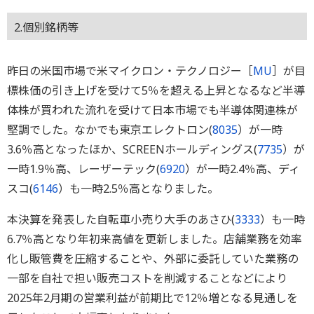
2.個別銘柄等
昨日の米国市場で米マイクロン・テクノロジー［
MU
］が目
標株価の引き上げを受けて5％を超える上昇となるなど半導
体株が買われた流れを受けて日本市場でも半導体関連株が
堅調でした。なかでも東京エレクトロン(
8035
）が一時
3.6％高となったほか、SCREENホールディングス(
7735
）が
一時1.9％高、レーザーテック(
6920
）が一時2.4％高、ディ
スコ(
6146
）も一時2.5％高となりました。
本決算を発表した自転車小売り大手のあさひ(
3333
）も一時
6.7％高となり年初来高値を更新しました。店舗業務を効率
化し販管費を圧縮することや、外部に委託していた業務の
一部を自社で担い販売コストを削減することなどにより
2025年2月期の営業利益が前期比で12％増となる見通しを