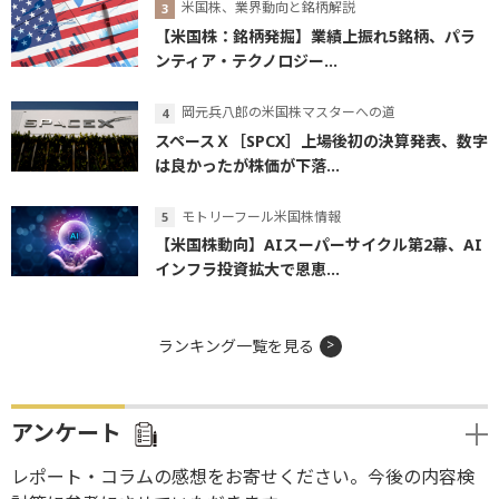
米国株、業界動向と銘柄解説
【米国株：銘柄発掘】業績上振れ5銘柄、パラ
ンティア・テクノロジー...
岡元兵八郎の米国株マスターへの道
スペースＸ［SPCX］上場後初の決算発表、数字
は良かったが株価が下落...
モトリーフール米国株情報
【米国株動向】AIスーパーサイクル第2幕、AI
インフラ投資拡大で恩恵...
ランキング一覧を見る
アンケート
レポート・コラムの感想をお寄せください。今後の内容検