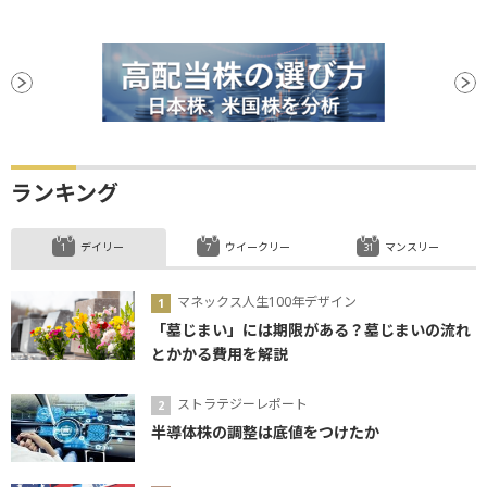
後場
新興市場
年初来安値
安値
ランキング
デイリー
ウイークリー
マンスリー
マネックス人生100年デザイン
「墓じまい」には期限がある？墓じまいの流れ
とかかる費用を解説
ストラテジーレポート
半導体株の調整は底値をつけたか