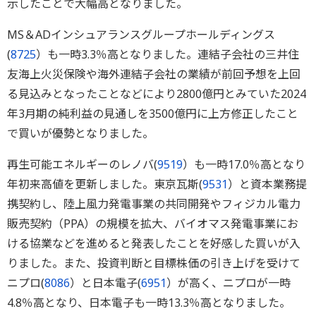
示したことで大幅高となりました。
MS＆ADインシュアランスグループホールディングス
(
8725
）も一時3.3％高となりました。連結子会社の三井住
友海上火災保険や海外連結子会社の業績が前回予想を上回
る見込みとなったことなどにより2800億円とみていた2024
年3月期の純利益の見通しを3500億円に上方修正したこと
で買いが優勢となりました。
再生可能エネルギーのレノバ(
9519
）も一時17.0％高となり
年初来高値を更新しました。東京瓦斯(
9531
）と資本業務提
携契約し、陸上風力発電事業の共同開発やフィジカル電力
販売契約（PPA）の規模を拡大、バイオマス発電事業にお
ける協業などを進めると発表したことを好感した買いが入
りました。また、投資判断と目標株価の引き上げを受けて
ニプロ(
8086
）と日本電子(
6951
）が高く、ニプロが一時
4.8％高となり、日本電子も一時13.3％高となりました。