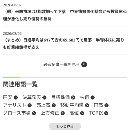
2026/08/07
（朝）米国市場は3指数揃って下落 中東情勢悪化懸念から投資家心
理が悪化し売り優勢の展開
2026/08/06
（まとめ）日経平均は617円安の65,683円で反落 半導体株に売り
も好業績銘柄が支え
過去記事一覧を見る
関連用語一覧
円安
決算発表
目標株価
株価
アナリスト
売上高
移動平均線
円高
グロース市場
上方修正
高値
TOPIX
前場
年初来高値
反発
引け
上値
もっと見る
営業利益
大台
終値
決算
堅調