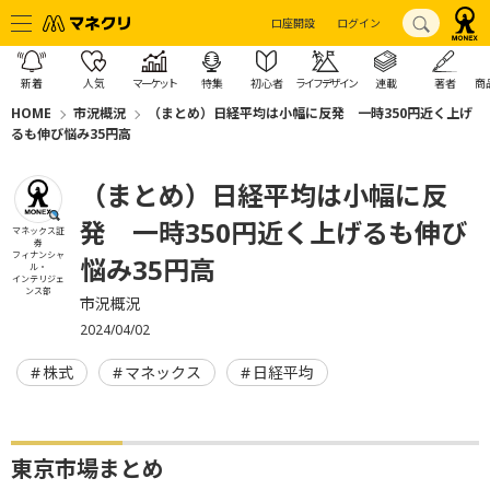
口座開設
ログイン
新着
人気
マーケット
特集
初心者
ライフデザイン
連載
著者
商
HOME
市況概況
（まとめ）日経平均は小幅に反発 一時350円近く上げ
るも伸び悩み35円高
（まとめ）日経平均は小幅に反
発 一時350円近く上げるも伸び
マネックス証
券
フィナンシャ
悩み35円高
ル・
インテリジェ
ンス部
市況概況
2024/04/02
株式
マネックス
日経平均
東京市場まとめ