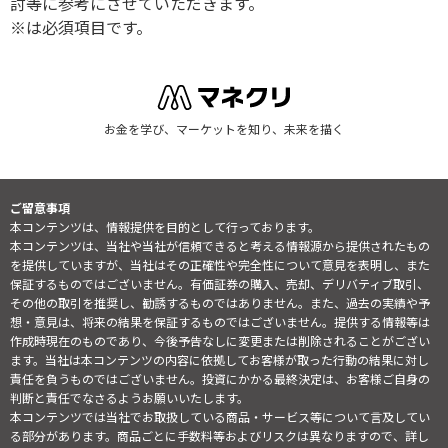
討等に参考にさせていただきます。
※は必須項目です。
お金を学び、マーケットを知り、未来を描く
ご留意事項
本コンテンツは、情報提供を目的として行っております。
本コンテンツは、当社や当社が信頼できると考える情報源から提供されたもの
を提供していますが、当社はその正確性や完全性について意見を表明し、また
保証するものではございません。有価証券の購入、売却、デリバティブ取引、
その他の取引を推奨し、勧誘するものではありません。また、過去の実績や予
想・意見は、将来の結果を保証するものではございません。提供する情報等は
作成時現在のものであり、今後予告なしに変更または削除されることがござい
ます。当社は本コンテンツの内容に依拠してお客様が取った行動の結果に対し
責任を負うものではございません。投資にかかる最終決定は、お客様ご自身の
判断と責任でなさるようお願いいたします。
本コンテンツでは当社でお取扱している商品・サービス等について言及してい
る部分があります。商品ごとに手数料等およびリスクは異なりますので、詳し